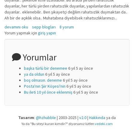
duyanlar.. şeklinde liste uzatılabilir. Bu arada şiirden rahatsızlık
duyanlar, her türlü şiirden rahatsızlık duyanlar, yapılanlardan rahatsızlık
duyanlar.. eklenebilir.. Ben şikayetçi değilim rahatsızlık duymaktan da..
Ah bir de açıklık olsa.. Muhatabına diyebilsek rahatsızlıklarımızı...
hay yumurtaya can veren allahım! hakkında
devamını oku
sepp blogları
8 yorum
Yorum yapmak için
giriş yapın
Yorumlar
başka türlü bir denemee
6 yıl 5 ay önce
ya da oldun
6 yıl 5 ay önce
boş olmasın. deneme
6 yıl 5 ay önce
Posta'nın Şiir Köşesi'nin
6 yıl 5 ay önce
Bu ileti 10 yıl önce eklenmiş
6 yıl 5 ay önce
Tasarım
:
@hzhubble
| 2003-2025 |
v2.0
|
Hakkında
ya da
Ya da "Bu siteyi kuran kimdir?" diyorsanız lütfen
vedeki.com