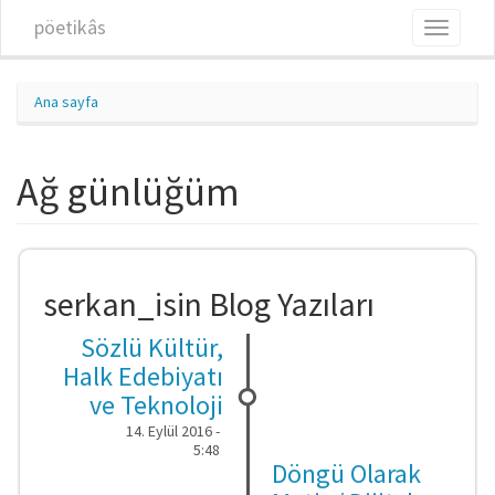
Ana içeriğe atla
pöetikâs
Toggle
navigati
Ana sayfa
Ağ günlüğüm
serkan_isin Blog Yazıları
Sözlü Kültür,
Halk Edebiyatı
ve Teknoloji
14. Eylül 2016 -
5:48
Döngü Olarak