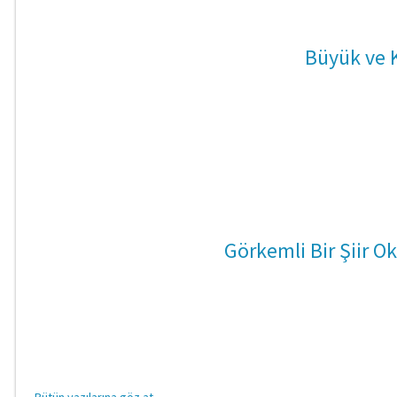
Büyük ve 
Görkemli Bir Şiir O
Bütün yazılarına göz at..