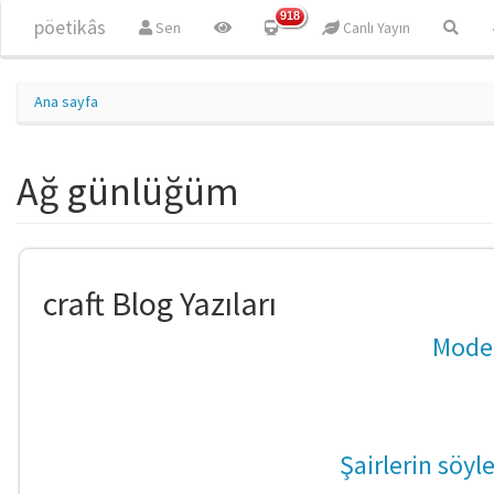
Ana içeriğe atla
918
pöetikâs
Sen
Canlı Yayın
Ana sayfa
Ağ günlüğüm
craft Blog Yazıları
Moder
Şairlerin söyl