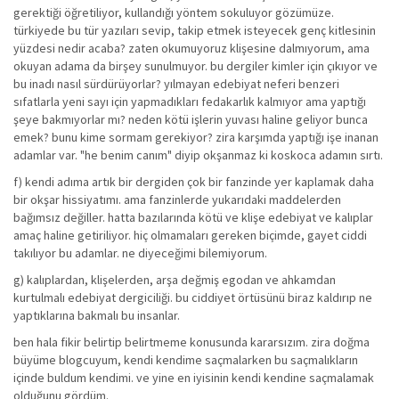
gerektiği öğretiliyor, kullandığı yöntem sokuluyor gözümüze.
türkiyede bu tür yazıları sevip, takip etmek isteyecek genç kitlesinin
yüzdesi nedir acaba? zaten okumuyoruz klişesine dalmıyorum, ama
okuyan adama da birşey sunulmuyor. bu dergiler kimler için çıkıyor ve
bu inadı nasıl sürdürüyorlar? yılmayan edebiyat neferi benzeri
sıfatlarla yeni sayı için yapmadıkları fedakarlık kalmıyor ama yaptığı
şeye bakmıyorlar mı? neden kötü işlerin yuvası haline geliyor bunca
emek? bunu kime sormam gerekiyor? zira karşımda yaptığı işe inanan
adamlar var. "he benim canım" diyip okşanmaz ki koskoca adamın sırtı.
f) kendi adıma artık bir dergiden çok bir fanzinde yer kaplamak daha
bir okşar hissiyatımı. ama fanzinlerde yukarıdaki maddelerden
bağımsız değiller. hatta bazılarında kötü ve klişe edebiyat ve kalıplar
amaç haline getiriliyor. hiç olmamaları gereken biçimde, gayet ciddi
takılıyor bu adamlar. ne diyeceğimi bilemiyorum.
g) kalıplardan, klişelerden, arşa değmiş egodan ve ahkamdan
kurtulmalı edebiyat dergiciliği. bu ciddiyet örtüsünü biraz kaldırıp ne
yaptıklarına bakmalı bu insanlar.
ben hala fikir belirtip belirtmeme konusunda kararsızım. zira doğma
büyüme blogcuyum, kendi kendime saçmalarken bu saçmalıkların
içinde buldum kendimi. ve yine en iyisinin kendi kendine saçmalamak
olduğunu gördüm.