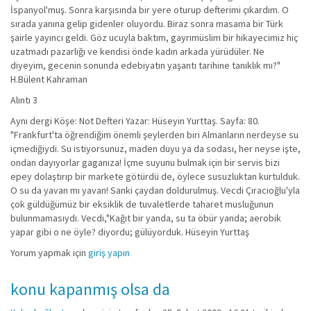
İspanyol'muş. Sonra karşısında bir yere oturup defterimi çıkardım. O
sırada yanına gelip gidenler oluyordu. Biraz sonra masama bir Türk
şairle yayıncı geldi. Göz ucuyla baktım, gayrımüslim bir hikayecimiz hiç
uzatmadı pazarlığı ve kendisi önde kadın arkada yürüdüler. Ne
diyeyim, gecenin sonunda edebiyatın yaşantı tarihine tanıklık mı?"
H.Bülent Kahraman
Alıntı 3
Aynı dergi Köşe: Not Defteri Yazar: Hüseyin Yurttaş. Sayfa: 80.
"Frankfurt'ta öğrendiğim önemli şeylerden biri Almanların nerdeyse su
içmediğiydi. Su istiyorsunuz, maden duyu ya da sodası, her neyse işte,
ondan dayıyorlar gaganıza! İçme suyunu bulmak için bir servis bizi
epey dolaştırıp bir markete götürdü de, öylece susuzluktan kurtulduk.
O su da yavan mı yavan! Sanki çaydan doldurulmuş. Vecdi Çıracıoğlu'yla
çok güldüğümüz bir eksiklik de tuvaletlerde taharet musluğunun
bulunmamasıydı. Vecdi,"Kağıt bir yanda, su ta öbür yanda; aerobik
yapar gibi o ne öyle? diyordu; gülüyorduk. Hüseyin Yurttaş
Yorum yapmak için
giriş yapın
konu kapanmış olsa da