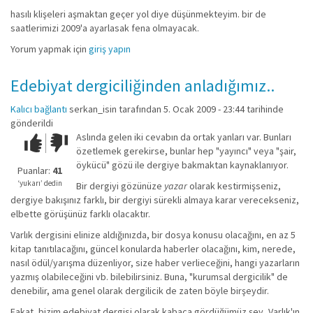
hasılı klişeleri aşmaktan geçer yol diye düşünmekteyim. bir de
saatlerimizi 2009'a ayarlasak fena olmayacak.
Yorum yapmak için
giriş yapın
Edebiyat dergiciliğinden anladığımız..
Kalıcı bağlantı
serkan_isin
tarafından 5. Ocak 2009 - 23:44 tarihinde
gönderildi
Aslında gelen iki cevabın da ortak yanları var. Bunları
Çok iyi!
O
özetlemek gerekirse, bunlar hep "yayıncı" veya "şair,
kadar
öykücü" gözü ile dergiye bakmaktan kaynaklanıyor.
iyi
Puanlar:
41
değil!
‘yukarı’ dedin
Bir dergiyi gözünüze
yazar
olarak kestirmişseniz,
dergiye bakışınız farklı, bir dergiyi sürekli almaya karar verecekseniz,
elbette görüşünüz farklı olacaktır.
Varlık dergisini elinize aldığınızda, bir dosya konusu olacağını, en az 5
kitap tanıtılacağını, güncel konularda haberler olacağını, kim, nerede,
nasıl ödül/yarışma düzenliyor, size haber verlieceğini, hangi yazarların
yazmış olabileceğini vb. bilebilirsiniz. Buna, "kurumsal dergicilik" de
denebilir, ama genel olarak dergilicik de zaten böyle birşeydir.
Fakat, bizim edebiyat dergisi olarak kabaca gördüğümüz şey, Varlık'ın