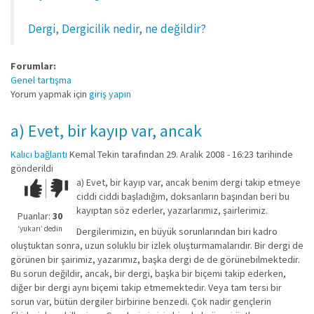
Dergi, Dergicilik nedir, ne değildir?
Forumlar:
Genel tartışma
Yorum yapmak için
giriş yapın
a) Evet, bir kayıp var, ancak
Kalıcı bağlantı
Kemal Tekin
tarafından 29. Aralık 2008 - 16:23 tarihinde
gönderildi
a) Evet, bir kayıp var, ancak benim dergi takip etmeye
Çok iyi!
O
ciddi ciddi başladığım, doksanların başından beri bu
kadar
kayıptan söz ederler, yazarlarımız, şairlerimiz.
iyi
Puanlar:
30
değil!
‘yukarı’ dedin
Dergilerimizin, en büyük sorunlarından biri kadro
oluştuktan sonra, uzun soluklu bir izlek oluşturmamalarıdır. Bir dergi de
görünen bir şairimiz, yazarımız, başka dergi de de görünebilmektedir.
Bu sorun değildir, ancak, bir dergi, başka bir biçemi takip ederken,
diğer bir dergi aynı biçemi takip etmemektedir. Veya tam tersi bir
sorun var, bütün dergiler birbirine benzedi. Çok nadir gençlerin