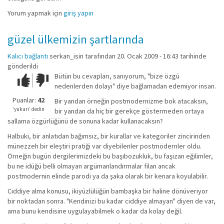
Yorum yapmak için
giriş yapın
güzel ülkemizin şartlarında
Kalıcı bağlantı
serkan_isin
tarafından 20. Ocak 2009 - 16:43 tarihinde
gönderildi
Bütün bu cevapları, sanıyorum, "bize özgü
Çok iyi!
O
nedenlerden dolayı" diye bağlamadan edemiyor insan.
kadar
iyi
Puanlar:
42
Bir yandan örneğin postmodernizme bok atacaksın,
değil!
‘yukarı’ dedin
bir yandan da hiç bir gerekçe göstermeden ortaya
sallama özgürlüğünü de sonuna kadar kullanacaksın?
Halbuki, bir anlatıdan bağımsız, bir kurallar ve kategoriler zincirinden
münezzeh bir eleştiri pratiği var diyebilenler postmodernler oldu.
Örneğin bugün dergilerimizdeki bu başıbozukluk, bu faşizan eğilimler,
bu ne idüğü belli olmayan argümanlandırmalar filan ancak
postmodernin elinde parodi ya da şaka olarak bir kenara koyulabilir.
Ciddiye alma konusu, ikiyüzlülüğün bambaşka bir haline dönüveriyor
bir noktadan sonra. "Kendinizi bu kadar ciddiye almayan" diyen de var,
ama bunu kendisine uygulayabilmek o kadar da kolay değil.