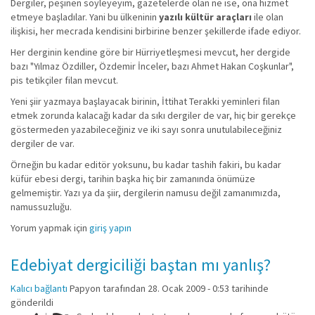
Dergiler, peşinen söyleyeyim, gazetelerde olan ne ise, ona hizmet
etmeye başladılar. Yani bu ülkeninin
yazılı kültür araçları
ile olan
ilişkisi, her mecrada kendisini birbirine benzer şekillerde ifade ediyor.
Her derginin kendine göre bir Hürriyetleşmesi mevcut, her dergide
bazı "Yılmaz Özdiller, Özdemir İnceler, bazı Ahmet Hakan Coşkunlar",
pis tetikçiler filan mevcut.
Yeni şiir yazmaya başlayacak birinin, İttihat Terakki yeminleri filan
etmek zorunda kalacağı kadar da sıkı dergiler de var, hiç bir gerekçe
göstermeden yazabileceğiniz ve iki sayı sonra unutulabileceğiniz
dergiler de var.
Örneğin bu kadar editör yoksunu, bu kadar tashih fakiri, bu kadar
küfür ebesi dergi, tarihin başka hiç bir zamanında önümüze
gelmemiştir. Yazı ya da şiir, dergilerin namusu değil zamanımızda,
namussuzluğu.
Yorum yapmak için
giriş yapın
Edebiyat dergiciliği baştan mı yanlış?
Kalıcı bağlantı
Papyon
tarafından 28. Ocak 2009 - 0:53 tarihinde
gönderildi