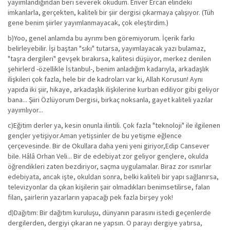
yayımlandığından beri severek okudum. Enver Ercan elindeki
imkanlarla, gerçekten, kaliteli bir şiir dergisi çıkarmaya çalışıyor. (Tüh
gene benim şiirler yayımlanmayacak, çok eleştirdim.)
b)Yoo, genel anlamda bu ayrımı ben göremiyorum. İçerik farkı
belirleyebilir. İşi baştan "sıkı" tutarsa, yayımlayacak yazı bulamaz,
"taşra dergileri" gevşek bırakırsa, kalitesi düşüyor, merkez denilen
şehirlerd -özellikle İstanbul-, benim anladığım kadarıyla, arkadaşlık
ilişkileri çok fazla, hele bir de kadroları var ki, Allah Korusun! Aynı
yapıda iki şiir, hikaye, arkadaşlık ilişkilerine kurban ediliyor gibi geliyor
bana... Şiiri Özlüyorum Dergisi, birkaç noksanla, gayet kaliteli yazılar
yayımlıyor...
c)Eğitim derler ya, kesin onunla ilintili. Çok fazla "teknoloji" ile ilgilenen
gençler yetişiyor.Aman yetişsinler de bu yetişme eğlence
çerçevesinde. Bir de Okullara daha yeni yeni giriyor,Edip Cansever
bile. Hâlâ Orhan Veli... Bir de edebiyat zor geliyor gençlere, okulda
öğrendikleri zaten bezdiriyor, saçma uygulamalar. Biraz zor ısınırlar
edebiyata, ancak işte, okuldan sonra, belki kaliteli bir yapı sağlanırsa,
televizyonlar da çıkan kişilerin şair olmadıkları benimsetilirse, falan
filan, şairlerin yazarların yapacağı pek fazla birşey yok!
d)Dağıtım: Bir dağıtım kuruluşu, dünyanın parasını istedi geçenlerde
dergilerden, dergiyi çıkaran ne yapsın. O parayı dergiye yatırsa,