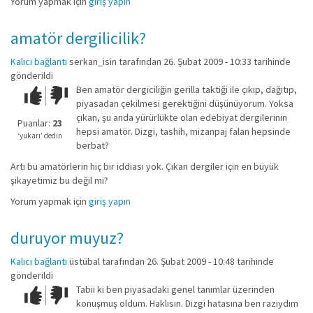
Yorum yapmak için
giriş yapın
amatör dergilicilik?
Kalıcı bağlantı
serkan_isin
tarafından 26. Şubat 2009 - 10:33 tarihinde
gönderildi
Ben amatör dergiciliğin gerilla taktiği ile çıkıp, dağıtıp,
Çok iyi!
O
piyasadan çekilmesi gerektiğini düşünüyorum. Yoksa
kadar
çıkan, şu anda yürürlükte olan edebiyat dergilerinin
iyi
Puanlar:
23
hepsi amatör. Dizgi, tashih, mizanpaj falan hepsinde
değil!
‘yukarı’ dedin
berbat?
Artı bu amatörlerin hiç bir iddiası yok. Çıkan dergiler için en büyük
şikayetimiz bu değil mi?
Yorum yapmak için
giriş yapın
duruyor muyuz?
Kalıcı bağlantı
üstübal
tarafından 26. Şubat 2009 - 10:48 tarihinde
gönderildi
Tabii ki ben piyasadaki genel tanımlar üzerinden
Çok iyi!
O
konuşmuş oldum. Haklısın. Dizgi hatasına ben razıydım
kadar