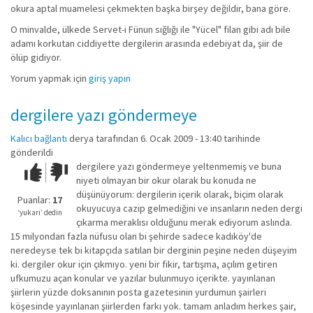
okura aptal muamelesi çekmekten başka birşey değildir, bana göre.
O minvalde, ülkede Servet-i Fünun sığlığı ile "Yücel" filan gibi adı bile
adamı korkutan ciddiyette dergilerin arasında edebiyat da, şiir de
ölüp gidiyor.
Yorum yapmak için
giriş yapın
dergilere yazı göndermeye
Kalıcı bağlantı
derya
tarafından 6. Ocak 2009 - 13:40 tarihinde
gönderildi
dergilere yazı göndermeye yeltenmemiş ve buna
Çok iyi!
O
niyeti olmayan bir okur olarak bu konuda ne
kadar
düşünüyorum: dergilerin içerik olarak, biçim olarak
iyi
Puanlar:
17
okuyucuya cazip gelmediğini ve insanların neden dergi
değil!
‘yukarı’ dedin
çıkarma meraklısı olduğunu merak ediyorum aslında.
15 milyondan fazla nüfusu olan bi şehirde sadece kadıköy'de
neredeyse tek bi kitapçıda satılan bir derginin peşine neden düşeyim
ki. dergiler okur için çıkmıyo. yeni bir fikir, tartışma, açılım getiren
ufkumuzu açan konular ve yazılar bulunmuyo içerikte. yayınlanan
şiirlerin yüzde doksanının posta gazetesinin yurdumun şairleri
köşesinde yayınlanan şiirlerden farkı yok. tamam anladım herkes şair,