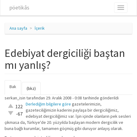
Ana içeriğe atla
pöetikâs
Toggle
navigati
Ana sayfa
İçerik
Edebiyat dergiciliği baştan
mı yanlış?
Bak
(etkin
Birincil sekmeler
(bkz)
sekme)
serkan_isin
tarafından 29. Aralık 2008 - 0:08 tarihinde gönderildi
Derlediğim bilgilere göre
gazetelerimizin,
Çok iyi!
122
gazeteciliğimizin kaderini paylaşa bir dergiciliğimiz,
O kadar
-67
edebiyat dergiciliğimiz var. İşin içinde olanların pek sesleri
iyi değil!
çıkmasa da, Türkiye'de 20. yüzyılda başlayan modern dergicilik ve
buna bağlı kurumlar, tamamen göçmüş gibi duruyor anlayış olarak.