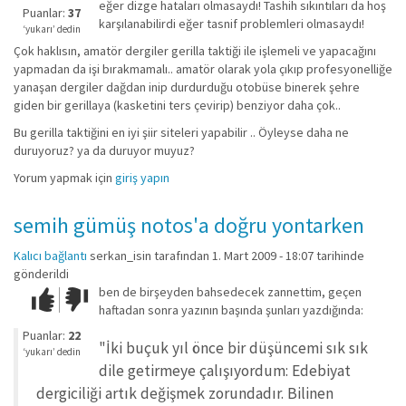
eğer dizge hataları olmasaydı! Tashih sıkıntıları da hoş
iyi
Puanlar:
37
karşılanabilirdi eğer tasnif problemleri olmasaydı!
değil!
‘yukarı’ dedin
Çok haklısın, amatör dergiler gerilla taktiği ile işlemeli ve yapacağını
yapmadan da işi bırakmamalı.. amatör olarak yola çıkıp profesyonelliğe
yanaşan dergiler dağdan inip durdurduğu otobüse binerek şehre
giden bir gerillaya (kasketini ters çevirip) benziyor daha çok..
Bu gerilla taktiğini en iyi şiir siteleri yapabilir .. Öyleyse daha ne
duruyoruz? ya da duruyor muyuz?
Yorum yapmak için
giriş yapın
semih gümüş notos'a doğru yontarken
Kalıcı bağlantı
serkan_isin
tarafından 1. Mart 2009 - 18:07 tarihinde
gönderildi
ben de birşeyden bahsedecek zannettim, geçen
Çok iyi!
O
haftadan sonra yazının başında şunları yazdığında:
kadar
iyi
Puanlar:
22
"İki buçuk yıl önce bir düşüncemi sık sık
değil!
‘yukarı’ dedin
dile getirmeye çalışıyordum: Edebiyat
dergiciliği artık değişmek zorundadır. Bilinen