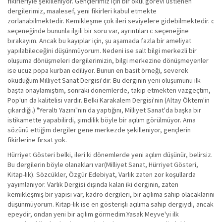
fikirleriyle şekilleniyor. Gençlerimiz için bir okul görevi üstlenen
dergilerimiz, maalesef, yeni fikirleri kabul etmekte
zorlanabilmektedir. Kemikleşme çok ileri seviyelere gidebilmektedir. c
seçeneğinde bununla ilgili bir soru var, ayrıntıları c seçeneğine
bırakayım. Ancak bu kayıplar için, şu aşamada fazla bir ameliyat
yapılabileceğini düşünmüyorum. Nedeni ise salt bilgi merkezli bir
oluşuma dönüşmeleri dergilerimizin, bilgi merkezine dönüşmeyenler
ise ucuz popa kurban ediliyor. Bunun en basit örneği, severek
okuduğum Milliyet Sanat Dergisi'dir. Bu derginin yeni oluşumunu ilk
başta onaylamıştım, sonraki dönemlerde, takip etmekten vazgeçtim,
Pop'un da kalitelisi vardır. Belki Karakalem Dergisi'nin (Altay Öktem'in
çıkardığı.) "Yeraltı Yazını"nın da yaptığını, Milliyet Sanat'da başka bir
istikamette yapabilirdi, şimdilik böyle bir açılım görülmüyor. Ama
sözünü ettiğim dergiler gene merkezde şekilleniyor, gençlerin
fikirlerine fırsat yok.
Hürriyet Gösteri belki, ileri ki dönemlerde yeni açılım düşünür, belirsiz.
Bu dergilerin böyle olanakları var(Milliyet Sanat, Hürriyet Gösteri,
Kitap-lık). Sözcükler, Özgür Edebiyat, Varlık zaten zor koşullarda
yayımlanıyor. Varlık Dergisi dışında kalan iki derginin, zaten
kemikleşmiş bir yapısı var, kadro dergileri, bir açılıma sahip olacaklarını
düşünmüyorum. Kitap-lık ise en gösterişli açılıma sahip dergiydi, ancak
epeydir, ondan yeni bir açılım görmedim.Yasak Meyve'yi ilk