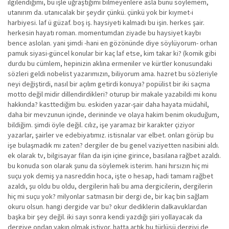
ilgilendiğimi, bu işle uğraştığımı bilmeyenlere asla bunu söylemem,
utanırım da. utanıcalak bir şeydir çünkü. çünkü yok bir kıymet-i
harbiyesi. laf ü güzaf. boş iş. haysiyeti kalmadı bu işin. herkes şair.
herkesin hayatı roman. momentumdan ziyade bu haysiyet kaybı
bence aslolan. yani şimdi -hani en gözönünde diye söylüyorum- orhan
pamuk siyasi-güncel konular bir kaç laf etse, kim takar ki? (komik gibi
durdu bu cümlem, hepinizin aklına ermeniler ve kürtler konusundaki
sözleri geldi nobelist yazarımızın, biliyorum ama. hazret bu sözleriyle
neyi değiştirdi, nasıl bir açılım getirdi konuya? popülist bir iki saçma
motto değil midir dillendirdikleri? oturup bir makale yazabildi mi konu
hakkında? kasttediğim bu. eskiden yazar-şair daha hayata müdahil,
daha bir mevzunun içinde, derininde ve olaya hakim benim okuduğum,
bildiğim. şimdi öyle değil. cılız, işe yaramaz bir karakter çiziyor
yazarlar, şairler ve edebiyatımız. istisnalar var elbet. onları görüp bu
işe bulaşmadık mı zaten? dergiler de bu genel vaziyetten nasibini aldı.
ek olarak tv, bilgisayar filan da işin içine girince, basılana rağbet azaldı.
bu konuda son olarak şunu da söylemek isterim. hani hırsızın hiç mi
suçu yok demiş ya nasreddin hoca, işte o hesap, hadi tamam rağbet
azaldı, şu oldu bu oldu, dergilerin hali bu ama dergicilerin, dergilerin
hiç mi suçu yok? milyonlar satmasın bir dergi de, bir kaç bin sağlam
okuru olsun. hangi dergide var bu? okur dediklerin dalkavuklardan
başka bir şey değil. iki sayı sonra kendi yazdığı şiiri yollayacak da
dergiye ondan yakın olmak istiyor. hatta artık bu türlüsü dergiyi de