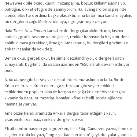
Newsweek bile okuduklarını, mizanpajına, boşluk kullanmalarına vb.
baktığını, dikkat ettiğini de sanmıyorum. Ha, avangard bir iş peşinde
iseniz, elbette derdiniz başka olacaktır, ama birbirimizi kandırmayalım,
bu dergilerin çoğu Merkez olmaya, ego şişirmeye çıkıyor.
Hala
Times New Roman
karakteri ile dergi çıkarabilmek için, kişinin
sadelik, grafik tasarım ve boşluklar, renkler konusunda baya bir deha
sahibi olması gerekiyor, örneğin. Ama ısrarla, bu dergileri gözümüze
sokan insanlar da yok değil.
Bence okur, gerçek okur, hepimizi cezalandırıyor, o dergileri satın
almayarak. Dağıtımcı da satılan üzerinden %50 alarak devam ettiriyor
bunu.
Ürün dergisi
gibi bir şey var dikkat ederseniz aslında ortada. Bir de
Kitap ekleri var. Kitap ekleri, gazete/okur gibi şeylere dikkat
ettiklerinden popüler olan ile karışsa da çoğu kez edebiyat dergisi
kıvamında dergiler. Yazarlar, konular, köşeler belli. İçinde eğlence
namına şeyler var.
Ama bizim kendi aramızda Ankara dergisi tabir ettiğimiz kalın,
akademik, resimsiz, renksiz dergiler de var.
Etrafta enformasyon gırla giderken, hala Edip Cansever yazısı, hem de
klişelerle dolu bir yazı, "imge şiir kadın erotizm" şeyli dosyalar yapmak