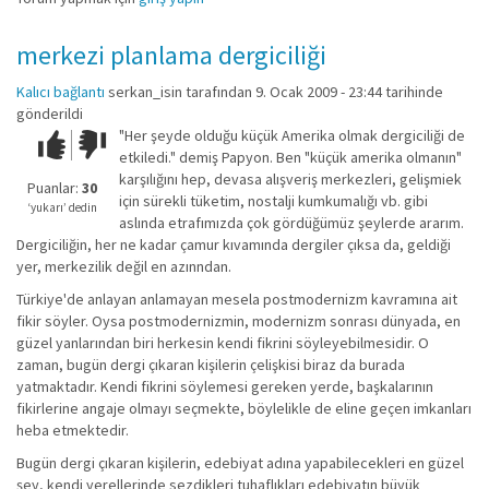
merkezi planlama dergiciliği
Kalıcı bağlantı
serkan_isin
tarafından 9. Ocak 2009 - 23:44 tarihinde
gönderildi
"Her şeyde olduğu küçük Amerika olmak dergiciliği de
Çok iyi!
O
etkiledi." demiş Papyon. Ben "küçük amerika olmanın"
kadar
karşılığını hep, devasa alışveriş merkezleri, gelişmiek
iyi
Puanlar:
30
için sürekli tüketim, nostalji kumkumalığı vb. gibi
değil!
‘yukarı’ dedin
aslında etrafımızda çok gördüğümüz şeylerde ararım.
Dergiciliğin, her ne kadar çamur kıvamında dergiler çıksa da, geldiği
yer, merkezilik değil en azınndan.
Türkiye'de anlayan anlamayan mesela postmodernizm kavramına ait
fikir söyler. Oysa postmodernizmin, modernizm sonrası dünyada, en
güzel yanlarından biri herkesin kendi fikrini söyleyebilmesidir. O
zaman, bugün dergi çıkaran kişilerin çelişkisi biraz da burada
yatmaktadır. Kendi fikrini söylemesi gereken yerde, başkalarının
fikirlerine angaje olmayı seçmekte, böylelikle de eline geçen imkanları
heba etmektedir.
Bugün dergi çıkaran kişilerin, edebiyat adına yapabilecekleri en güzel
şey, kendi yerellerinde sezdikleri tuhaflıkları edebiyatın büyük