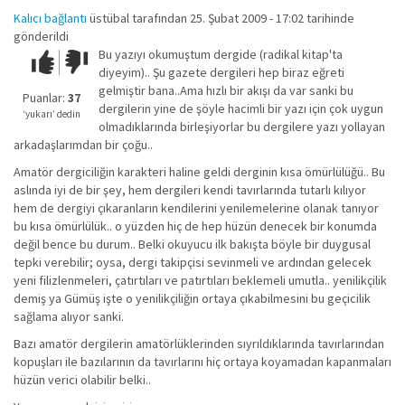
Kalıcı bağlantı
üstübal
tarafından 25. Şubat 2009 - 17:02 tarihinde
gönderildi
Bu yazıyı okumuştum dergide (radikal kitap'ta
Çok iyi!
O
diyeyim).. Şu gazete dergileri hep biraz eğreti
kadar
gelmiştir bana..Ama hızlı bir akışı da var sanki bu
iyi
Puanlar:
37
dergilerin yine de şöyle hacimli bir yazı için çok uygun
değil!
‘yukarı’ dedin
olmadıklarında birleşiyorlar bu dergilere yazı yollayan
arkadaşlarımdan bir çoğu..
Amatör dergiciliğin karakteri haline geldi derginin kısa ömürlülüğü.. Bu
aslında iyi de bir şey, hem dergileri kendi tavırlarında tutarlı kılıyor
hem de dergiyi çıkaranların kendilerini yenilemelerine olanak tanıyor
bu kısa ömürlülük.. o yüzden hiç de hep hüzün denecek bir konumda
değil bence bu durum.. Belki okuyucu ilk bakışta böyle bir duygusal
tepki verebilir; oysa, dergi takipçisi sevinmeli ve ardından gelecek
yeni filizlenmeleri, çatırtıları ve patırtıları beklemeli umutla.. yenilikçilik
demiş ya Gümüş işte o yenilikçiliğin ortaya çıkabilmesini bu geçicilik
sağlama alıyor sanki.
Bazı amatör dergilerin amatörlüklerinden sıyrıldıklarında tavırlarından
kopuşları ile bazılarının da tavırlarını hiç ortaya koyamadan kapanmaları
hüzün verici olabilir belki..