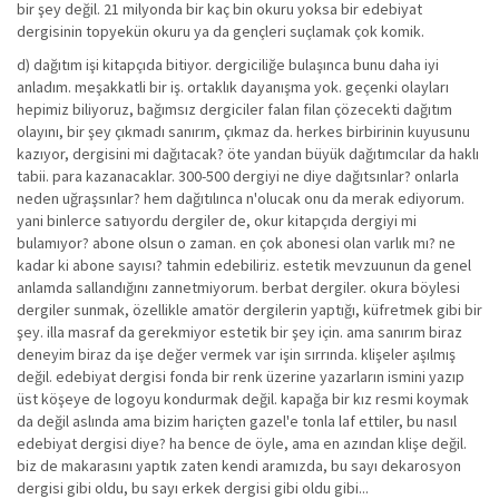
bir şey değil. 21 milyonda bir kaç bin okuru yoksa bir edebiyat
dergisinin topyekün okuru ya da gençleri suçlamak çok komik.
d) dağıtım işi kitapçıda bitiyor. dergiciliğe bulaşınca bunu daha iyi
anladım. meşakkatli bir iş. ortaklık dayanışma yok. geçenki olayları
hepimiz biliyoruz, bağımsız dergiciler falan filan çözecekti dağıtım
olayını, bir şey çıkmadı sanırım, çıkmaz da. herkes birbirinin kuyusunu
kazıyor, dergisini mi dağıtacak? öte yandan büyük dağıtımcılar da haklı
tabii. para kazanacaklar. 300-500 dergiyi ne diye dağıtsınlar? onlarla
neden uğraşsınlar? hem dağıtılınca n'olucak onu da merak ediyorum.
yani binlerce satıyordu dergiler de, okur kitapçıda dergiyi mi
bulamıyor? abone olsun o zaman. en çok abonesi olan varlık mı? ne
kadar ki abone sayısı? tahmin edebiliriz. estetik mevzuunun da genel
anlamda sallandığını zannetmiyorum. berbat dergiler. okura böylesi
dergiler sunmak, özellikle amatör dergilerin yaptığı, küfretmek gibi bir
şey. illa masraf da gerekmiyor estetik bir şey için. ama sanırım biraz
deneyim biraz da işe değer vermek var işin sırrında. klişeler aşılmış
değil. edebiyat dergisi fonda bir renk üzerine yazarların ismini yazıp
üst köşeye de logoyu kondurmak değil. kapağa bir kız resmi koymak
da değil aslında ama bizim hariçten gazel'e tonla laf ettiler, bu nasıl
edebiyat dergisi diye? ha bence de öyle, ama en azından klişe değil.
biz de makarasını yaptık zaten kendi aramızda, bu sayı dekarosyon
dergisi gibi oldu, bu sayı erkek dergisi gibi oldu gibi...