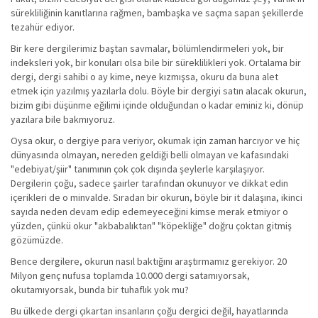
sürekliliğinin kanıtlarına rağmen, bambaşka ve saçma sapan şekillerde
tezahür ediyor.
Bir kere dergilerimiz baştan savmalar, bölümlendirmeleri yok, bir
indeksleri yok, bir konuları olsa bile bir süreklilikleri yok. Ortalama bir
dergi, dergi sahibi o ay kime, neye kızmışsa, okuru da buna alet
etmek için yazılmış yazılarla dolu. Böyle bir dergiyi satın alacak okurun,
bizim gibi düşünme eğilimi içinde olduğundan o kadar eminiz ki, dönüp
yazılara bile bakmıyoruz.
Oysa okur, o dergiye para veriyor, okumak için zaman harcıyor ve hiç
dünyasında olmayan, nereden geldiği belli olmayan ve kafasındaki
"edebiyat/şiir" tanımının çok çok dışında şeylerle karşılaşıyor.
Dergilerin çoğu, sadece şairler tarafından okunuyor ve dikkat edin
içerikleri de o minvalde. Sıradan bir okurun, böyle bir it dalaşına, ikinci
sayıda neden devam edip edemeyeceğini kimse merak etmiyor o
yüzden, çünkü okur "akbabalıktan" "köpekliğe" doğru çoktan gitmiş
gözümüzde.
Bence dergilere, okurun nasıl baktığını araştırmamız gerekiyor. 20
Milyon genç nufusa toplamda 10.000 dergi satamıyorsak,
okutamıyorsak, bunda bir tuhaflık yok mu?
Bu ülkede dergi çıkartan insanların çoğu dergici değil, hayatlarında