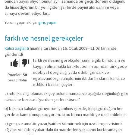
bundan payını alıyor. bunun aynı zamanda bir geçiş dönemi olduğunu
da hissediyorum.bir yenilgiden şairlerde payını aldı sanırım veya
almaya devam ediyorlar...
Yorum yapmak için
giriş yapın
farklı ve nesnel gerekçeler
Kalıcı bağlantı
huanna
tarafından 16. Ocak 2009 - 21:08 tarihinde
gönderildi
farklı ve nesnel gerekçeler sunma gibi bir iddiam ve
Çok iyi!
O
kaygım olmamakla birlikte, benim açımdan türkiyede
kadar
edebiyat dergiciliği yada edebi gericilik ve
iyi
Puanlar:
50
egotavandergi sahiplerinin iktidar hırslarını kanalize
değil!
‘yukarı’ dedin
ettikleri basılan şeyler:
a) niteliksiz iş, okunacak şey bulunamaması ve aşağıda değinildiği gibi
sürüsüne bereket "yurdum şairleri köşesi"
b) bakınca kalıplar görüyorum yapılmış işlerde, kalıp gördüğüm her
yerde arkamı dönüp kaçıyorum. ki bu birinci maddeye dahil edilebilir.
c) genç ve amatör yazar/şairleri sömürmek için uzatılmış sivrisinek
ağızlar: ve zaten yukarıdaki iki maddeden yakalarını kurtaramayan