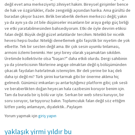
değil evet ama merkeziyetçi zihniyet hakim. Bireysel girişimler bence
de hak ve özgürlükler, ifade zenginliği açısından harika. Ama gürültü de
buradan çıkıyor bazen. Birlik beraberlik derken merkezci değil; yakın
ya da aynı ya da zıt bile düşünseler insanların bir araya gelip güç birliği
ve etki yaratabilmesinden bahsediyorum. Etki de öyle devrim etikisi
falan değil. Büyük değil güzel anlatılardır tercihim. Nitelikli bir nicelik
hevesi hepsi budur. Niteliği denetlemek gibi faşistik bir niyetim de yok
elbette. Tek bir sesten değil ama. Bir çok sesin uyumlu tınlaması,
armoni özlemi benimki. Her şeyi birey olarak yaşamaktan sıkıldım.
Üretimde kollektivite olsa "başarı?" daha etkili olurdu. Dergi sahibinin
ya da yöneticisinin fikirlerine angaje olmaktan değil iş bölüşümünden
çıkacak faydaları hatırlatmak istemiştim. Bir deli yerine bir kaç deli
daha iyi değil mi? Türk şiirini kurtarmak gibi bir önerme aklıma hiç
gelmedi. Günümüz imkanları şu antartıştığımız platform gibi; çok sesli
ve beraberlikten doğan heyecan hala cazibesini koruyor benim için.
Tam da burada bir iş bölü var işte. Serkan bir web sitesi kuruyor, bir
soru soruyor, tartışıyoruz bakın. Toplumculuk falan değil söz ettiğim
lütfen yanlış anlamayın, diyalektik...Paylaşım
Yorum yapmak için
giriş yapın
yaklaşık yirmi yıldır bu