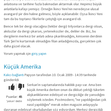
anlatısına ve tarihine fazla bakmadan aktarmak olur. Hepimiz büyük
anlatılarla kafayı yemişiz. Örneğin İkinci Yeni'nin neredeyse ulusal
avangard şiir dini haline gelmesi, böyle açıklanabilir. Oysa İkinci Yeni
tam da bu toptancı fikirlerle çatıştığı için avangard idi.
Bence tek bir dergi olacağına (tekbir dergi) trilyonlarca dergi olsun,
akılsızlar da dergi çıkarsın, yeteneksizler de, deliler de. Biz, bu
dergilerin merkezi bir anlatı adına çıkarılmadığını, kimsenin derdinin
Türk Şiiri'ni kurtarmak olmadığını filan anladığımızda, gerçekten çok
daha güzel olacak.
Yorum yapmak için
giriş yapın
Küçük Amerika
Kalıcı bağlantı
Papyon
tarafından 10. Ocak 2009 - 14:39 tarihinde
gönderildi
Serkan'ın saptamalarında haklılık payı var. Ama ben
Çok iyi!
O
küçük Amerika derken onun da dikkat çektiği tüketim
kadar
alışkanlıklarının edebiyat ve dergiciliğe de yansıdığını
iyi
Puanlar:
45
söylemek istedim. Postmodern; "ne yapıldığından çok
değil!
‘yukarı’ dedin
nasıl yapıldığını" merak eden magazin anlayışıyla
davranan edebiyat okurluğundan söz ediyordum. Merkez dergiciliği