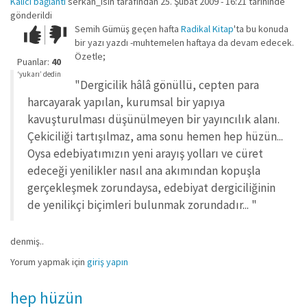
Kalıcı bağlantı
serkan_isin
tarafından 25. Şubat 2009 - 16:21 tarihinde
gönderildi
Semih Gümüş geçen hafta
Radikal Kitap
'ta bu konuda
Çok iyi!
O
bir yazı yazdı -muhtemelen haftaya da devam edecek.
kadar
Özetle;
iyi
Puanlar:
40
değil!
‘yukarı’ dedin
"Dergicilik hâlâ gönüllü, cepten para
harcayarak yapılan, kurumsal bir yapıya
kavuşturulması düşünülmeyen bir yayıncılık alanı.
Çekiciliği tartışılmaz, ama sonu hemen hep hüzün...
Oysa edebiyatımızın yeni arayış yolları ve cüret
edeceği yenilikler nasıl ana akımından kopuşla
gerçekleşmek zorundaysa, edebiyat dergiciliğinin
de yenilikçi biçimleri bulunmak zorundadır... "
denmiş..
Yorum yapmak için
giriş yapın
hep hüzün