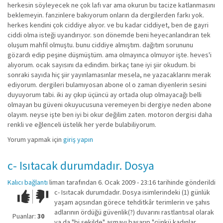
herkesin söyleyecek ne çok lafı var ama okurun bu tacize katlanmasını
beklemeyin. fanzinlere bakıyorum onların da dergilerden farkı yok.
herkes kendini çok ciddiye alıyor. ve bu kadar ciddiyet, ben de gayri
ciddi olma isteği uyandırıyor. son dönemde beni heyecanlandıran tek
oluşum mahfil olmuştu. bunu ciddiye almıştım. dağıtım sorununu
gözardı edip peşine düşmüştüm. ama olmayınca olmuyor işte. heves'i
alıyorum. ocak sayısını da edindim. birkaç tane iyi şiir okudum. bi
sonraki sayıda hiç şiir yayınlamasınlar mesela, ne yazacaklarını merak
ediyorum. dergileri bulamıyosan abone ol o zaman diyenlerin sesini
duyuyorum tabi. iki ay çıkıp üçüncü ay ortada olup olmayacağı belli
olmayan bu güveni okuyucusuna veremeyen bi dergiye neden abone
olayım. neyse işte ben iyi bi okur değilim zaten. motoron dergisi daha
renkli ve eğlenceli üstelik her yerde bulabiliyorum.
Yorum yapmak için
giriş yapın
c- Isıtacak durumdadır. Dosya
Kalıcı bağlantı
liman
tarafından 6. Ocak 2009 - 23:16 tarihinde gönderildi
c- Isıtacak durumdadır. Dosya isimlerindeki (1) günlük
Çok iyi!
O
yaşam açısından görece tehditkâr terimlerin ve şahıs
kadar
adlarının ördüğü güvenlik(?) duvarını rastlantısal olarak
iyi
Puanlar:
30
ya da "bi şekilde" aşmayı başarıp "çünkü kadınlar