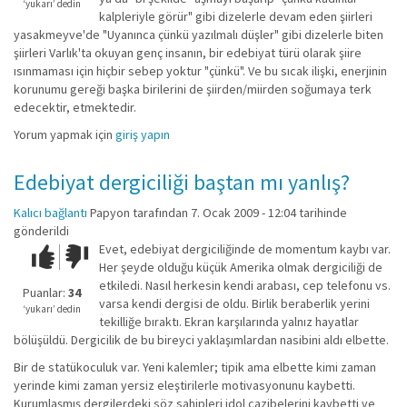
değil!
‘yukarı’ dedin
kalpleriyle görür" gibi dizelerle devam eden şiirleri
yasakmeyve'de "Uyanınca çünkü yazılmalı düşler" gibi dizelerle biten
şiirleri Varlık'ta okuyan genç insanın, bir edebiyat türü olarak şiire
ısınmaması için hiçbir sebep yoktur "çünkü". Ve bu sıcak ilişki, enerjinin
korunumu gereği başka birilerini de şiirden/miirden soğumaya terk
edecektir, etmektedir.
Yorum yapmak için
giriş yapın
Edebiyat dergiciliği baştan mı yanlış?
Kalıcı bağlantı
Papyon
tarafından 7. Ocak 2009 - 12:04 tarihinde
gönderildi
Evet, edebiyat dergiciliğinde de momentum kaybı var.
Çok iyi!
O
Her şeyde olduğu küçük Amerika olmak dergiciliği de
kadar
etkiledi. Nasıl herkesin kendi arabası, cep telefonu vs.
iyi
Puanlar:
34
varsa kendi dergisi de oldu. Birlik beraberlik yerini
değil!
‘yukarı’ dedin
tekilliğe bıraktı. Ekran karşılarında yalnız hayatlar
bölüşüldü. Dergicilik de bu bireyci yaklaşımlardan nasibini aldı elbette.
Bir de statükoculuk var. Yeni kalemler; tipik ama elbette kimi zaman
yerinde kimi zaman yersiz eleştirilerle motivasyonunu kaybetti.
Kurumlaşmış dergilerdeki söz sahipleri idol cazibelerini kaybetti ve