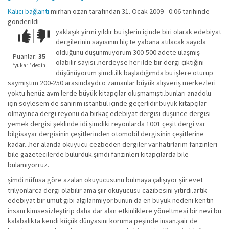
Kalıcı bağlantı
mirhan ozan
tarafından 31. Ocak 2009 - 0:06 tarihinde
gönderildi
yaklaşık yirmi yıldır bu işlerin içinde biri olarak edebiyat
Çok iyi!
O
dergilerinin sayısının hiç te yabana atılacak sayıda
kadar
olduğunu düşünmüyorum 300-500 adete ulaşmış
iyi
Puanlar:
35
olabilir sayısı..nerdeyse her ilde bir dergi çıktığını
değil!
‘yukarı’ dedin
düşünüyorum şimdi.ilk başladığımda bu işlere oturup
saymıştım 200-250 arasındaydı.o zamanlar büyük alışveriş merkezleri
yoktu henüz avm lerde büyük kitapçılar oluşmamıştı.bunları anadolu
için söylesem de sanırım istanbul içinde geçerlidir.büyük kitapçılar
olmayınca dergi reyonu da birkaç edebiyat dergisi düşünce dergisi
yemek dergisi şeklinde idi.şimdiki reyonlarda 1001 çeşit dergi var
bilgisayar dergisinin çeşitlerinden otomobil dergisinin çeşitlerine
kadar...her alanda okuyucu cezbeden dergiler var.hatırlarım fanzinleri
bile gazetecilerde bulurduk.şimdi fanzinleri kitapçılarda bile
bulamıyorruz.
şimdi nüfusa göre azalan okuyucusunu bulmaya çalışıyor şiir.evet
trilyonlarca dergi olabilir ama şiir okuyucusu cazibesini yitirdi.artık
edebiyat bir umut gibi algılanmıyor.bunun da en büyük nedeni kentin
insanı kimsesizleştirip daha dar alan etkinliklere yöneltmesi bir nevi bu
kalabalıkta kendi küçük dünyasını koruma peşinde insan.şair de