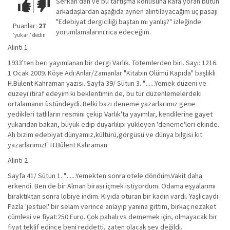
Serkan'dan ve bu tartışma konusuna kafa yoran bütün
Çok iyi!
O
arkadaşlardan aşağıda aynen alıntılayacağım üç pasajı
kadar
"Edebiyat dergiciliği baştan mı yanlış?" izleğinde
iyi
Puanlar:
27
yorumlamalarını rica edeceğim.
değil!
‘yukarı’ dedin
Alıntı 1
1933'ten beri yayımlanan bir dergi Varlık. Totemlerden biri. Sayı: 1216.
1 Ocak 2009. Köşe Adı:Anlar/Zamanlar "Kitabın Ölümü Kapıda" başlıklı
H.Bülent Kahraman yazısı. Sayfa 39/ Sütun 3. ".......Yemek düzeni ve
düzeyi itiraf edeyim ki beklentimin de, bu tür düzenlemelerdeki
ortalamanın üstündeydi. Belki bazı deneme yazarlarımız gene
yedikleri tatlıların resmini çekip Varlık'ta yayımlar, kendilerine gayet
yukarıdan bakan, büyük edip duyarlılıpı yükleyen 'deneme'leri ekinde.
Ah bizim edebiyat dünyamız,kültürü,görgüsü ve dünya bilgisi kıt
yazarlarımız!" H.Bülent Kahraman
Alıntı 2
Sayfa 41/ Sütun 1. ".......Yemekten sonra otele döndüm.Vakit daha
erkendi. Ben de bir Alman birası içmek istiyordum. Odama eşyalarımı
bıraktıktan sonra lobiye indim. Kıyıda oturan bir kadın vardı. Yaşlıcaydı.
Fazla 'jestüel' bir selam verince anlayıp yanına gittim, birkaç nezaket
cümlesi ve fiyat:250 Euro. Çok pahalı vs dememek için, olmayacak bir
fiyat teklif edince beni reddetti, zaten olacak şey değildi.