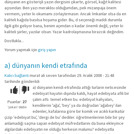
dünyanın en gösterişli yazın dergisini çıkartır, görsel, kağıt kalitesi
açısından. Ben yazı meraklısı olduğumdan, pek mizanpaja önem
vermem, yeter ki okumamı zorlaştırmasın. Ancak İmkanlar olsa da en
kaliteli kağıda basılsa hoşuma gider. Bu, d seçeneği maddi durumla
ilgili gibi geliyor bana, benim açımdan o kadar önemli değil, yeter ki
kaliteli şiirler, yazılar olsun. Yazar kadrolaşmasına birazcık değindim.
Dostlukla...
Yorum yapmak için
giriş yapın
a) dünyanın kendi etrafında
Kalıcı bağlantı
murat ali seven
tarafından 29. Aralık 2008 - 21:48
tarihinde gönderildi
a) dünyanın kendi etrafında attığı turların neticesinde
Çok iyi!
O
edebiyat hayatın dışında kaldı, hayat edebiyata afili bir
kadar
çalım attı. temel etken bu. edebiyat kahyaları,
iyi
Puanlar:
27
kendilerini 'ağa', 'bey' ya da doğrudan 'ağabey' ilan
değil!
‘yukarı’ dedin
edenler, kafalarına göre bir komik ve acıklı karikatür
çizip 'edebiyat bu', 'dergi de bu' dediler. öğretmenlerinin bile bir şey
anlamadığı saçma sapan edebiyat müfredatlarını da buna ekleyince
algılardaki edebiyatın ne olduğu herkesin malumu? edebiyatla