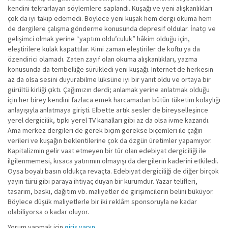
kendini tekrarlayan söylemlere saplandı. Kuşağı ve yeni alışkanlıkları
çok da iyi takip edemedi. Böylece yeni kuşak hem dergi okuma hem
de dergilere çalışma gönderme konusunda depresif oldular. İnatçı ve
gelişimci olmak yerine “yaptım oldu’culuk” hâkim olduğu için,
eleştirilere kulak kapattılar. Kimi zaman eleştiriler de koftu ya da
özendirici olamadı. Zaten zayıf olan okuma alışkanlıkları, yazma
konusunda da tembelliğe sürükledi yeni kuşağı. Internet de herkesin
az da olsa sesini duyurabilme lüksüne iyi bir yanıt oldu ve ortaya bir
gürültü kirliği çıktı. Çağımızın derdi; anlamak yerine anlatmak olduğu
için her birey kendini fazlaca emek harcamadan bütün tüketim kolaylığı
anlayışıyla anlatmaya girişti. Elbette artık sesler de bireyselleşince
yerel dergicilik, tıpkı yerel TV kanalları gibi az da olsa ivme kazandı.
Ama merkez dergileri de gerek biçim gerekse biçemleri ile çağın
verileri ve kuşağın beklentilerine çok da özgün üretimler yapamıyor.
Kapitalizmin gelir vaat etmeyen bir tür olan edebiyat dergiciliği ile
ilgilenmemesi, kısaca yatırımın olmayışı da dergilerin kaderini etkiledi.
Oysa boyalı basın oldukça revaçta. Edebiyat dergiciliği de diğer birçok
yayın türü gibi paraya ihtiyaç duyan bir kurumdur. Yazar telifleri,
tasarım, baskı, dağıtım vb. maliyetler de girişimcilerin belini büküyor.
Böylece düşük maliyetlerle bir iki reklâm sponsoruyla ne kadar
olabiliyorsa o kadar oluyor.
Yorum yapmak için
giriş yapın