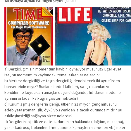
Tartışmaya açmak istediğim şeyler şunlar:
a) Dergiciliğimizin momentum kaybını oynalıyor musunuz? Eğer evet
ise, bu momentum kaybındaki temel etkenler nelerdir?
b) Merkez dergiciliği ve taşra dergiciliği denebilecek iki ayrı türden
bahsedebilir miyiz? Bunların hedef kitleleri, satış rakamları ve
kendilerine koydukları amaçlar düşünüldüğünde, fiili durum neden o
ayrımın ortadan kalktığını göstermektedir?
c) Kurumlaşmış dergilerin içeriği, ülkenin 21 milyon genç nüfusunu
edebiyata (roman, şiir, öykü vb.) yeniden ısıtacak durumda mıdır? Bu
etkileşimsizliği sağlayan sizce nelerdir?
d) Dergilerin lojistik ve estetik durumları hakkında (dağıtım, mizanpaj,
yazar kadrosu, bölümlendirme, abonelik, müşteri hizmetleri vb.) neler