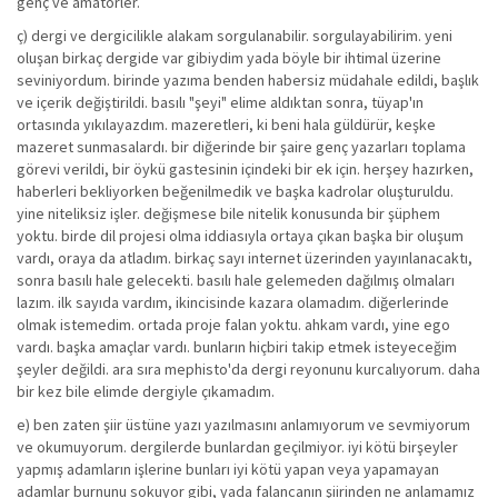
genç ve amatörler.
ç) dergi ve dergicilikle alakam sorgulanabilir. sorgulayabilirim. yeni
oluşan birkaç dergide var gibiydim yada böyle bir ihtimal üzerine
seviniyordum. birinde yazıma benden habersiz müdahale edildi, başlık
ve içerik değiştirildi. basılı "şeyi" elime aldıktan sonra, tüyap'ın
ortasında yıkılayazdım. mazeretleri, ki beni hala güldürür, keşke
mazeret sunmasalardı. bir diğerinde bir şaire genç yazarları toplama
görevi verildi, bir öykü gastesinin içindeki bir ek için. herşey hazırken,
haberleri bekliyorken beğenilmedik ve başka kadrolar oluşturuldu.
yine niteliksiz işler. değişmese bile nitelik konusunda bir şüphem
yoktu. birde dil projesi olma iddiasıyla ortaya çıkan başka bir oluşum
vardı, oraya da atladım. birkaç sayı internet üzerinden yayınlanacaktı,
sonra basılı hale gelecekti. basılı hale gelemeden dağılmış olmaları
lazım. ilk sayıda vardım, ikincisinde kazara olamadım. diğerlerinde
olmak istemedim. ortada proje falan yoktu. ahkam vardı, yine ego
vardı. başka amaçlar vardı. bunların hiçbiri takip etmek isteyeceğim
şeyler değildi. ara sıra mephisto'da dergi reyonunu kurcalıyorum. daha
bir kez bile elimde dergiyle çıkamadım.
e) ben zaten şiir üstüne yazı yazılmasını anlamıyorum ve sevmiyorum
ve okumuyorum. dergilerde bunlardan geçilmiyor. iyi kötü birşeyler
yapmış adamların işlerine bunları iyi kötü yapan veya yapamayan
adamlar burnunu sokuyor gibi, yada falancanın şiirinden ne anlamamız