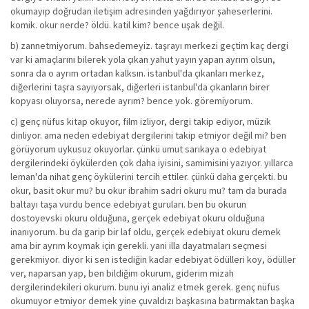
okumayıp doğrudan iletişim adresinden yağdırıyor şaheserlerini.
komik. okur nerde? öldü. katil kim? bence uşak değil.
b) zannetmiyorum. bahsedemeyiz. taşrayı merkezi geçtim kaç dergi
var ki amaçlarını bilerek yola çıkan yahut yayın yapan ayrım olsun,
sonra da o ayrım ortadan kalksın. istanbul'da çıkanları merkez,
diğerlerini taşra sayıyorsak, diğerleri istanbul'da çıkanların birer
kopyası oluyorsa, nerede ayrım? bence yok. göremiyorum.
c) genç nüfus kitap okuyor, film izliyor, dergi takip ediyor, müzik
dinliyor. ama neden edebiyat dergilerini takip etmiyor değil mi? ben
görüyorum uykusuz okuyorlar. çünkü umut sarıkaya o edebiyat
dergilerindeki öykülerden çok daha iyisini, samimisini yazıyor. yıllarca
leman'da nihat genç öykülerini tercih ettiler. çünkü daha gerçekti. bu
okur, basit okur mu? bu okur ibrahim sadri okuru mu? tam da burada
baltayı taşa vurdu bence edebiyat guruları. ben bu okurun
dostoyevski okuru olduğuna, gerçek edebiyat okuru olduğuna
inanıyorum. bu da garip bir laf oldu, gerçek edebiyat okuru demek
ama bir ayrım koymak için gerekli. yani illa dayatmaları seçmesi
gerekmiyor. diyor ki sen istediğin kadar edebiyat ödülleri koy, ödüller
ver, naparsan yap, ben bildiğim okurum, giderim mizah
dergilerindekileri okurum. bunu iyi analiz etmek gerek. genç nüfus
okumuyor etmiyor demek yine çuvaldızı başkasına batırmaktan başka