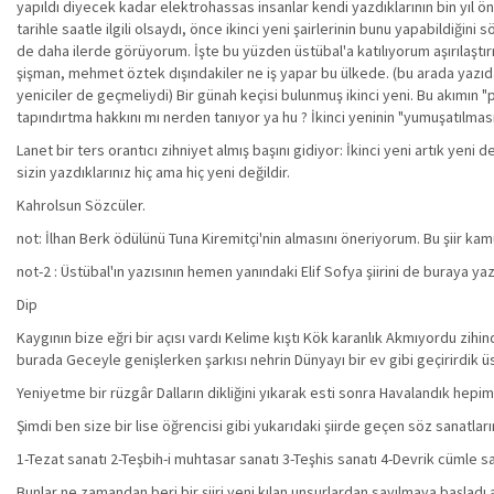
yapıldı diyecek kadar elektrohassas insanlar kendi yazdıklarının bin yıl
tarihle saatle ilgili olsaydı, önce ikinci yeni şairlerinin bunu yapabildiği
de daha ilerde görüyorum. İşte bu yüzden üstübal'a katılıyorum aşırılaşt
şişman, mehmet öztek dışındakiler ne iş yapar bu ülkede. (bu arada yazı
yeniciler de geçmeliydi) Bir günah keçisi bulunmuş ikinci yeni. Bu akımın "p
tapındırtma hakkını mı nerden tanıyor ya hu ? İkinci yeninin "yumuşatılmas
Lanet bir ters orantıcı zihniyet almış başını gidiyor: İkinci yeni artık yeni 
sizin yazdıklarınız hiç ama hiç yeni değildir.
Kahrolsun Sözcüler.
not: İlhan Berk ödülünü Tuna Kiremitçi'nin almasını öneriyorum. Bu şiir kam
not-2 : Üstübal'ın yazısının hemen yanındaki Elif Sofya şiirini de buraya yaz
Dip
Kaygının bize eğri bir açısı vardı Kelime kıştı Kök karanlık Akmıyordu z
burada Geceyle genişlerken şarkısı nehrin Dünyayı bir ev gibi geçirirdik
Yeniyetme bir rüzgâr Dalların dikliğini yıkarak esti sonra Havalandık hepim
Şimdi ben size bir lise öğrencisi gibi yukarıdaki şiirde geçen söz sanatların
1-Tezat sanatı 2-Teşbih-i muhtasar sanatı 3-Teşhis sanatı 4-Devrik cümle san
Bunlar ne zamandan beri bir şiiri yeni kılan unsurlardan sayılmaya başladı ac