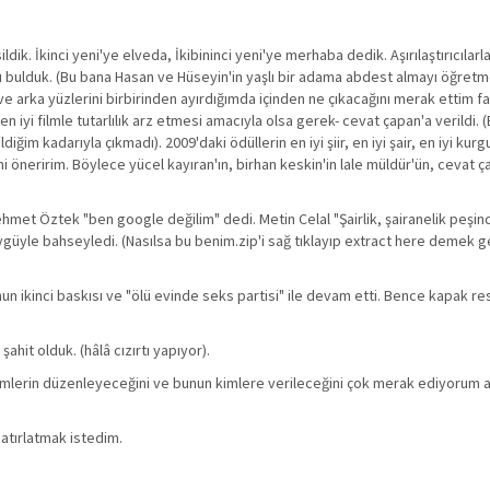
ik. İkinci yeni'ye elveda, İkibininci yeni'ye merhaba dedik. Aşırılaştırıcılarl
nsı bulduk. (Bu bana Hasan ve Hüseyin'in yaşlı bir adama abdest almayı öğretm
 ve arka yüzlerini birbirinden ayırdığımda içinden ne çıkacağını merak ettim f
 -en iyi filmle tutarlılık arz etmesi amacıyla olsa gerek- cevat çapan'a verildi. 
diğim kadarıyla çıkmadı). 2009'daki ödüllerin en iyi şiir, en iyi şair, en iyi kurg
ini öneririm. Böylece yücel kayıran'ın, birhan keskin'in lale müldür'ün, cevat ç
ehmet Öztek "ben google değilim" dedi. Metin Celal "Şairlik, şairanelik peşin
 övgüyle bahseyledi. (Nasılsa bu benim.zip'i sağ tıklayıp extract here demek
nun ikinci baskısı ve "ölü evinde seks partisi" ile devam etti. Bence kapak res
şahit olduk. (hâlâ cızırtı yapıyor).
yi kimlerin düzenleyeceğini ve bunun kimlere verileceğini çok merak ediyorum aç
hatırlatmak istedim.