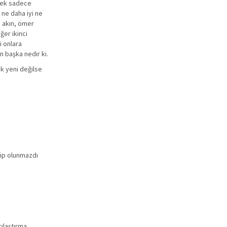
emek sadece
 ne daha iyi ne
s akın, ömer
er ikinci
i onlara
n başka nedir ki.
tık yeni değilse
hip olunmazdı
rılaştırma