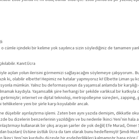
di
 o cümle içindeki bir kelime yok sayılınca sizin söylediğiniz de tamamen yanlış
çıkılabilir. Kanıt:Ücra
iiriyle açılan yolun ilerisini görmemizi sağlayacağını söylemeye çalışıyorum.. 
 ki, olabilir elbette! Hepimiz ne hatalar yapmıyoruz ki! Elbette Liman şu ko
masyonla mümkün. Yalnız bu deformasyonun da yaşamsal anlamda bir karşılığı
olmamak kaydıyla. Yaşamsallık şiire herhangi bir şekilde varlıksal bir katkıyla 
tirmiştir; internet ve dijital teknoloji, metropolleşme süreçleri, zapping,
 tehlikelere yeni bir şiirle karşı koyulabilir ancak.
ine düşebilir aşırılaştırma işlemi. Zaten ben aynı yazıda demişim, dikkatle ok
zde bu dizelerin benzerlerinin yazıldığını ve bu nedenle İkinci Yeni’nin hala a
ırılaştırmayı kullanarak bir çıkış arayan şairler de yok değil( Efe Murad, Ömer
dan bazıları) Üstüne üstlük Ücra da tam olarak bunu hedeflemişti! Şimdi Must
kinci Yeni’nin kurduğu düzeyle bir eşdeğerlilikleri kalmamıştır bana göre.( 