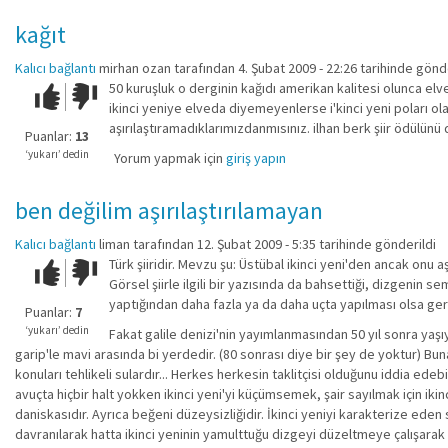
kağıt
Kalıcı bağlantı
mirhan ozan
tarafından 4. Şubat 2009 - 22:26 tarihinde gönd
50 kuruşluk o derginin kağıdı amerikan kalitesi olunca el
Çok iyi!
O
ikinci yeniye elveda diyemeyenlerse i'kinci yeni poları olar
kadar
aşırılaştıramadıklarımızdanmısınız. ilhan berk şiir ödülünü 
iyi
Puanlar:
13
değil!
‘yukarı’ dedin
Yorum yapmak için
giriş yapın
ben değilim aşırılaştırılamayan
Kalıcı bağlantı
liman
tarafından 12. Şubat 2009 - 5:35 tarihinde gönderildi
Türk şiiridir. Mevzu şu: Üstübal ikinci yeni'den ancak onu a
Çok iyi!
O
Görsel şiirle ilgili bir yazısında da bahsettiği, dizgenin s
kadar
yaptığından daha fazla ya da daha uçta yapılması olsa ge
iyi
Puanlar:
7
değil!
‘yukarı’ dedin
Fakat galile denizi'nin yayımlanmasından 50 yıl sonra yaşıy
garip'le mavi arasında bi yerdedir. (80 sonrası diye bir şey de yoktur) Bun
konuları tehlikeli sulardır... Herkes herkesin taklitçisi olduğunu iddia edebi
avuçta hiçbir halt yokken ikinci yeni'yi küçümsemek, şair sayılmak için ikinci
daniskasıdır. Ayrıca beğeni düzeysizliğidir. İkinci yeniyi karakterize ede
davranılarak hatta ikinci yeninin yamulttuğu dizgeyi düzeltmeye çalışarak n