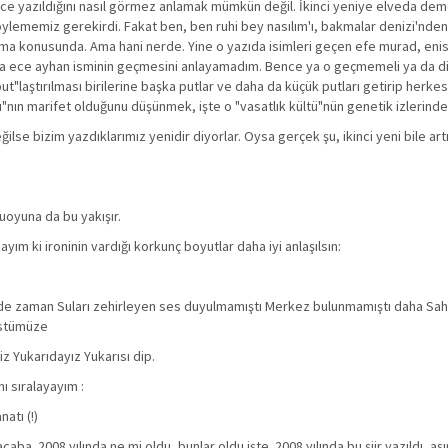
 önce yazıldığını nasıl görmez anlamak mümkün değil. İkinci yeniye elveda d
ni söylememiz gerekirdi. Fakat ben, ben ruhi bey nasılım'ı, bakmalar denizi'nden
ırma konusunda. Ama hani nerde. Yine o yazıda isimleri geçen efe murad, eni
da ece ayhan isminin geçmesini anlayamadım. Bence ya o geçmemeli ya da diğ
ut"laştırılması birilerine başka putlar ve daha da küçük putları getirip herkes
ı"nın marifet olduğunu düşünmek, işte o "vasatlık kültü"nün genetik izlerinde
değilse bizim yazdıklarımız yenidir diyorlar. Oysa gerçek şu, ikinci yeni bile ar
uoyuna da bu yakışır.
ayım ki ironinin vardığı korkunç boyutlar daha iyi anlaşılsın:
ihinde zaman Suları zehirleyen ses duyulmamıştı Merkez bulunmamıştı daha Sa
 üstümüze
iz Yukarıdayız Yukarısı dip.
ı sıralayayım :
atı (!)
aba. 2008 yılında ne mi oldu, bunlar oldu işte. 2008 yılında bu şiir yazıldı, aşı