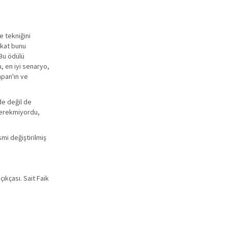
a
e tekniğini
akat bunu
(Bu ödülü
u, en iyi senaryo,
apan'ın ve
de değil de
 gerekmiyordu,
mi değiştirilmiş
ıkçası. Sait Faik