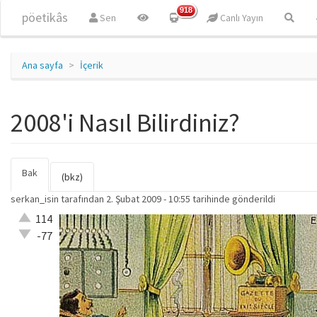
Ana içeriğe atla
918
pöetikâs
Sen
Canlı Yayın
Ana sayfa
İçerik
2008'i Nasıl Bilirdiniz?
Bak
(etkin
Birincil sekmeler
(bkz)
sekme)
serkan_isin
tarafından 2. Şubat 2009 - 10:55 tarihinde gönderildi
Çok iyi!
114
O kadar
-77
iyi değil!