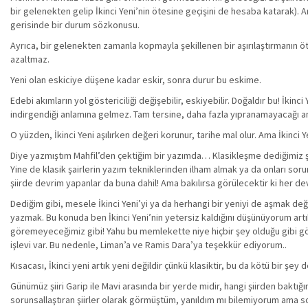
bir gelenekten gelip İkinci Yeni’nin ötesine geçişini de hesaba katarak). Am
gerisinde bir durum sözkonusu.
Ayrıca, bir gelenekten zamanla kopmayla şekillenen bir aşırılaştırmanın öt
azaltmaz.
Yeni olan eskiciye düşene kadar eskir, sonra durur bu eskime.
Edebi akımların yol göstericiliği değişebilir, eskiyebilir. Doğaldır bu! İk
indirgendiği anlamına gelmez. Tam tersine, daha fazla yıpranamayacağı an
O yüzden, İkinci Yeni aşılırken değeri korunur, tarihe mal olur. Ama İkinci
Diye yazmıştım Mahfil’den çektiğim bir yazımda… Klasikleşme dediğimiz 
Yine de klasik şairlerin yazım tekniklerinden ilham almak ya da onları soru
şiirde devrim yapanlar da buna dahil! Ama bakılırsa görülecektir ki her dev
Dediğim gibi, mesele İkinci Yeni’yi ya da herhangi bir yeniyi de aşmak deği
yazmak. Bu konuda ben İkinci Yeni’nin yetersiz kaldığını düşünüyorum artı
göremeyeceğimiz gibi! Yahu bu memlekette niye hiçbir şey olduğu gibi gö
işlevi var. Bu nedenle, Liman’a ve Ramis Dara’ya teşekkür ediyorum..
Kısacası, İkinci yeni artık yeni değildir çünkü klasiktir, bu da kötü bir şe
Günümüz şiiri Garip ile Mavi arasında bir yerde midir, hangi şiirden baktığı
sorunsallaştıran şiirler olarak görmüştüm, yanıldım mı bilemiyorum ama son sa