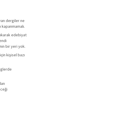
ayan dergiler ne
en kapanmamalı.
 çıkarak edebiyat
kendi
in bir yeri yok.
in kişisel bazı
rglerde
dan
eceği