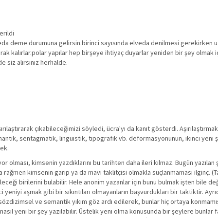
erildi
veda deme durumuna gelirsin.birinci sayısında elveda denilmesi gerekirken uz
ak kalırlar.polar yapılar hep birşeye ihtiyaç duyarlar yeniden bir şey olmak iç
de siz alırsınız herhalde.
şırılaştırarak çıkabileceğimizi söyledi, ücra'yı da kanıt gösterdi. Aşırılaştırm
emantik, sentagmatik, linguistik, tipografik vb. deformasyonunun, ikinci yeni ş
rek.
or olması, kimsenin yazdıklarını bu tarihten daha ileri kılmaz. Bugün yazılan şi
a rağmen kimsenin garip ya da mavi taklitçisi olmakla suçlanmaması ilginç. (Ta
leceği birilerini bulabilir. Hele anonim yazanlar için bunu bulmak işten bile deği
 yeniyi aşmak gibi bir sıkıntıları olmayanların başvurdukları bir taktiktir. Ayrı
n sözdizimsel ve semantik yıkım göz ardı edilerek, bunlar hiç ortaya konmamış
asıl yeni bir şey yazılabilir. Üstelik yeni olma konusunda bir şeylere bunlar f