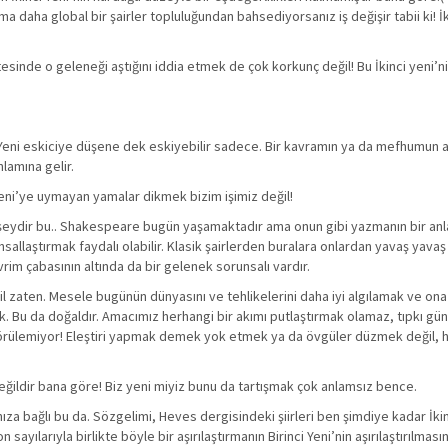
a daha global bir şairler topluluğundan bahsediyorsanız iş değişir tabii ki! İk
esinde o geleneği aştığını iddia etmek de çok korkunç değil! Bu İkinci yeni’n
inci Yeni eskiciye düşene dek eskiyebilir sadece. Bir kavramın ya da mefhumun 
lamına gelir.
 Yeni’ye uymayan yamalar dikmek bizim işimiz değil!
şeydir bu.. Shakespeare bugün yaşamaktadır ama onun gibi yazmanın bir anl
nsallaştırmak faydalı olabilir. Klasik şairlerden buralara onlardan yavaş yava
rim çabasının altında da bir gelenek sorunsalı vardır.
l zaten. Mesele bugünün dünyasını ve tehlikelerini daha iyi algılamak ve ona u
k. Bu da doğaldır. Amacımız herhangi bir akımı putlaştırmak olamaz, tıpkı gün
rülemiyor! Eleştiri yapmak demek yok etmek ya da övgüler düzmek değil, her
y değildir bana göre! Biz yeni miyiz bunu da tartışmak çok anlamsız bence.
nıza bağlı bu da. Sözgelimi, Heves dergisindeki şiirleri ben şimdiye kadar İkin
yılarıyla birlikte böyle bir aşırılaştırmanın Birinci Yeni’nin aşırılaştırılmas