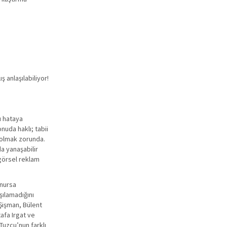
 anlaşılabiliyor!
Bu hataya
nuda haklı; tabii
 olmak zorunda.
da yanaşabilir
 görsel reklam
unursa
şılamadığını
 Şişman, Bülent
afa Irgat ve
Tuzcu’nun farklı