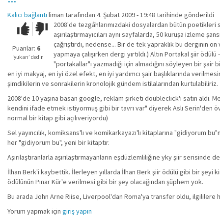
Kalıcı bağlantı
liman
tarafından 4. Şubat 2009 - 19:48 tarihinde gönderildi
2008'de tezgâhlarımızdaki dosyalardan bütün poetikleri sild
Çok iyi!
O
aşırılaştırmayıcıları aynı sayfalarda, 50 kuruşa izleme şa
kadar
çağrıştırdı, nedense... Bir de tek yapraklık bu derginin ön
iyi
Puanlar:
6
yapmaya çalışırken dergi yırtıldı.) Altın Portakal şiir ödülü
değil!
‘yukarı’ dedin
"portakallar"ı yazmadığı için almadığını söyleyen bir şair bil
en iyi makyaj, en iyi özel efekt, en iyi yardımcı şair başlıklarında verilmes
şimdikilerin ve sonrakilerin kronolojik gündem istilalarından kurtulabiliriz.
2008'de 10 yaşına basan google, reklam şirketi doubleclick'i satın aldı. M
kendini ifade etmek istiyormuş gibi bir tavrı var" diyerek Aslı Serin'den
normal bir kitap gibi açılıveriyordu)
Sel yayıncılık, komiksans'lı ve komikarkayazı'lı kitaplarına "gidiyorum bu"
her "gidiyorum bu", yeni bir kitaptır.
Aşırılaştıranlarla aşırılaştırmayanların eşdüzlemliliğine yky şiir serisinde de 
İlhan Berk'i kaybettik. İlerleyen yıllarda İlhan Berk şiir ödülü gibi bir şe
ödülünün Pınar Kür'e verilmesi gibi bir şey olacağından şüphem yok.
Bu arada John Arne Riise, Liverpool'dan Roma'ya transfer oldu, ilgililere 
Yorum yapmak için
giriş yapın