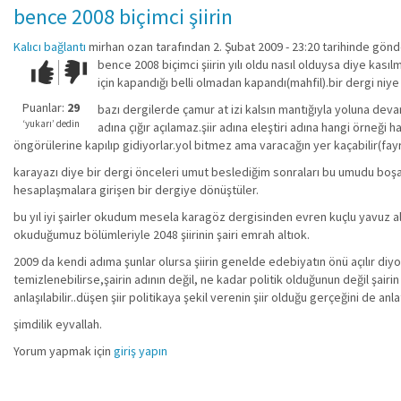
bence 2008 biçimci şiirin
Kalıcı bağlantı
mirhan ozan
tarafından 2. Şubat 2009 - 23:20 tarihinde gönd
bence 2008 biçimci şiirin yılı oldu nasıl olduysa diye kasıl
Çok iyi!
O
için kapandığı belli olmadan kapandı(mahfil).bir dergi ni
kadar
iyi
Puanlar:
29
bazı dergilerde çamur at izi kalsın mantığıyla yoluna deva
değil!
‘yukarı’ dedin
adına çığır açılamaz.şiir adına eleştiri adına hangi örneği
öngörülerine kapılıp gidiyorlar.yol bitmez ama varacağın yer kaçabilir(fayra
karayazı diye bir dergi önceleri umut beslediğim sonraları bu umudu boşa ç
hesaplaşmalara girişen bir dergiye dönüştüler.
bu yıl iyi şairler okudum mesela karagöz dergisinden evren kuçlu yavuz 
okuduğumuz bölümleriyle 2048 şiirinin şairi emrah altıok.
2009 da kendi adıma şunlar olursa şiirin genelde edebiyatın önü açılır diyor
temizlenebilirse,şairin adının değil, ne kadar politik olduğunun değil şairin
anlaşılabilir..düşen şiir politikaya şekil verenin şiir olduğu gerçeğini de anl
şimdilik eyvallah.
Yorum yapmak için
giriş yapın
...