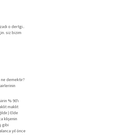
adı o dertgi..
in. siz bizim
ak ne demektir?
airlerinin
irin % 90'ı
klit maklit
ldir.) Elde
ca klişenin
 gibi
alanca yıl önce