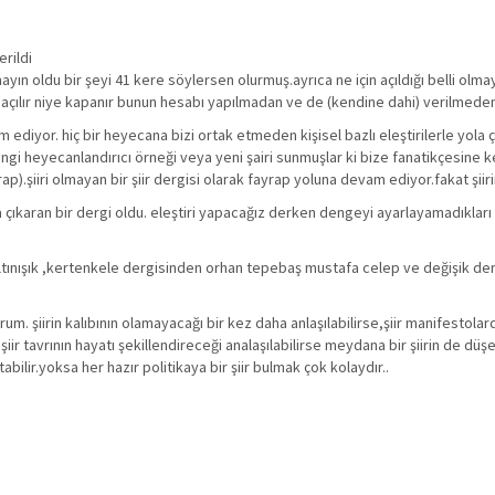
erildi
mayın oldu bir şeyi 41 kere söylersen olurmuş.ayrıca ne için açıldığı belli olm
ye açılır niye kapanır bunun hesabı yapılmadan ve de (kendine dahi) verilmed
m ediyor. hiç bir heyecana bizi ortak etmeden kişisel bazlı eleştirilerle yola
 hangi heyecanlandırıcı örneği veya yeni şairi sunmuşlar ki bize fanatikçesine 
p).şiiri olmayan bir şiir dergisi olarak fayrap yoluna devam ediyor.fakat şiirin
ıkaran bir dergi oldu. eleştiri yapacağız derken dengeyi ayarlayamadıkları iç
altınışık ,kertenkele dergisinden orhan tepebaş mustafa celep ve değişik de
um. şiirin kalıbının olamayacağı bir kez daha anlaşılabilirse,şiir manifestolar
 şiir tavrının hayatı şekillendireceği analaşılabilirse meydana bir şiirin de düş
atabilir.yoksa her hazır politikaya bir şiir bulmak çok kolaydır..