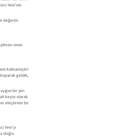
inci Yeni’nin
in değerini
aşılması onun
amı kalmamıştır!
ş koparak geldik,
ygun bir şiiri
ah keçisi olarak
 eleştirinin bir
ci Yeni’yi
ına doğru