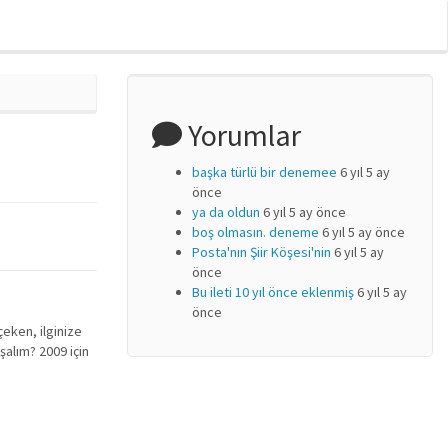
Yorumlar
başka türlü bir denemee
6 yıl 5 ay
önce
ya da oldun
6 yıl 5 ay önce
boş olmasın. deneme
6 yıl 5 ay önce
Posta'nın Şiir Köşesi'nin
6 yıl 5 ay
önce
Bu ileti 10 yıl önce eklenmiş
6 yıl 5 ay
önce
 çeken, ilginize
uşalım? 2009 için