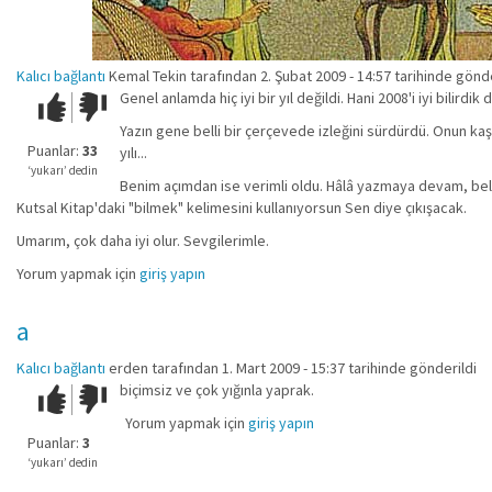
Kalıcı bağlantı
Kemal Tekin
tarafından 2. Şubat 2009 - 14:57 tarihinde gönde
Genel anlamda hiç iyi bir yıl değildi. Hani 2008'i iyi bilirdik
Çok iyi!
O
kadar
Yazın gene belli bir çerçevede izleğini sürdürdü. Onun kaş
iyi
Puanlar:
33
yılı...
değil!
‘yukarı’ dedin
Benim açımdan ise verimli oldu. Hâlâ yazmaya devam, belk
Kutsal Kitap'daki "bilmek" kelimesini kullanıyorsun Sen diye çıkışacak.
Umarım, çok daha iyi olur. Sevgilerimle.
Yorum yapmak için
giriş yapın
a
Kalıcı bağlantı
erden
tarafından 1. Mart 2009 - 15:37 tarihinde gönderildi
biçimsiz ve çok yığınla yaprak.
Çok iyi!
O
kadar
Yorum yapmak için
giriş yapın
iyi
Puanlar:
3
değil!
‘yukarı’ dedin