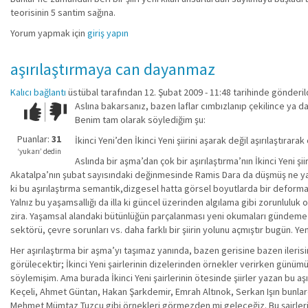
teorisinin 5 santim sağına.
Yorum yapmak için
giriş yapın
aşırılaştırmaya can dayanmaz
Kalıcı bağlantı
üstübal
tarafından 12. Şubat 2009 - 11:48 tarihinde gönderil
Aslına bakarsanız, bazen laflar cımbızlanıp çekilince ya da
Çok iyi!
O
Benim tam olarak söylediğim şu:
kadar
iyi
Puanlar:
31
İkinci Yeni’den İkinci Yeni şiirini aşarak değil aşırılaştırarak 
değil!
‘yukarı’ dedin
Aslında bir aşma’dan çok bir aşırılaştırma’nın İkinci Yeni ş
Akatalpa’nın şubat sayısındaki değinmesinde Ramis Dara da düşmüş ne yazık
ki bu aşırılaştırma semantik,dizgesel hatta görsel boyutlarda bir defor
Yalnız bu yaşamsallığı da illa ki güncel üzerinden algılama gibi zorunluluk 
zira. Yaşamsal alandaki bütünlüğün parçalanması yeni okumaları gündeme ge
sektörü, çevre sorunları vs. daha farklı bir şiirin yolunu açmıştır bugün. Yeni
Her aşırılaştırma bir aşma’yı taşımaz yanında, bazen gerisine bazen ileris
görülecektir; İkinci Yeni şairlerinin dizelerinden örnekler verirken günümü
söylemişim. Ama burada İkinci Yeni şairlerinin ötesinde şiirler yazan bu aş
Keçeli, Ahmet Güntan, Hakan Şarkdemir, Emrah Altınok, Serkan Işın bunlar
Mehmet Mümtaz Tuzcu gibi örnekleri görmezden mi geleceğiz. Bu şairlerin İ