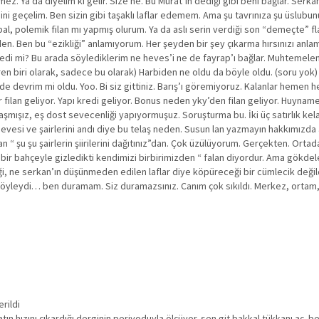
 Ya da diyelim ki gelir. Size ne. Bu Murat’ın dediği gibi beni bağlar. Serkan’
i geçelim. Ben sizin gibi taşaklı laflar edemem. Ama şu tavrınıza şu üslubun
al, polemik filan mı yapmış olurum. Ya da aslı serin verdiği son “demeçte” 
eyden. Ben bu “ezikliği” anlamıyorum. Her şeyden bir şey çıkarma hırsınızı anl
i mi? Bu arada söylediklerim ne heves’i ne de fayrap’ı bağlar. Muhtemelen b
iri olarak, sadece bu olarak) Harbiden ne oldu da böyle oldu. (soru yok) Üs
rgide devrim mi oldu. Yoo. Bi siz gittiniz. Barış’ı göremiyoruz. Kalanlar hem
filan geliyor. Yapı kredi geliyor. Bonus neden yky’den filan geliyor. Huynam
ışız, eş dost sevecenliği yapıyormuşuz. Soruşturma bu. İki üç satırlık kelam. 
 hevesi ve şairlerini andı diye bu telaş neden. Susun lan yazmayın hakkımız
an “ şu şu şairlerin şiirilerini dağıtınız”dan. Çok üzülüyorum. Gerçekten. Ort
, bir bahçeyle gizledikti kendimizi birbirimizden “ falan diyordur. Ama gökdele
ği, ne serkan’ın düşünmeden edilen laflar diye köpüreceği bir cümlecik değil
 böyleydi… ben duramam. Siz duramazsınız. Canım çok sıkıldı. Merkez, ortam, 
rildi
hızını çıkardığı derginin periyoduyla ölçüyor. sen git bakkal tükkanı aç. be