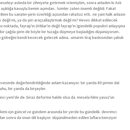
eseleyi aslında bir zihniyete getirmek istemiştim, sonra anladım ki Aslı
açıklığa kavuştu benim açımdan.. İsimler zaten önemli değildi. Fakat
eni bu sanatın-şiirin özerkliği açısından rahatsız etti.. ne yani halk anlasın
 değil mi, ya da şiiri araçsallaştırmak değil mi? Heves dikkat edilecek
 noktada, fayrap'ın (Atlılar'ın değil fayrap'ın )gündelik populist anlayışına
bir çağda şiirin de böyle bir tuzağa düşmeye başladığını düşünüyorum..
i göbeğini kendi kesecek gelecek adına.. umarım tiraj baskısından çabuk
esinde değerlendirildiğinde anlam kazanıyor. bir yanda 80 şiirinin dal
uhu, bir yanda da birşeyler.
ikinci yeni'de de. biraz deforme halde olsa da. mesela hilmi yavuz'un
 kimi için güncel ve gündem arasında bir yerde bu gündelik. devrimci
ondan sonra da onun dili başlıyor. düşünülmeden edilen laflara benziyor