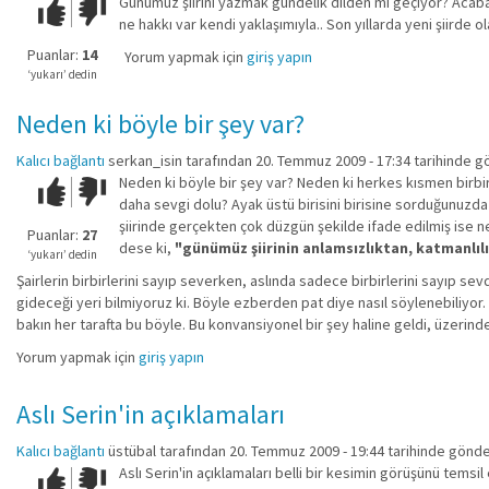
Günümüz şiirini yazmak gündelik dilden mi geçiyor? Acaba?
Çok iyi!
O
ne hakkı var kendi yaklaşımıyla.. Son yıllarda yeni şiirde o
kadar
iyi
Puanlar:
14
Yorum yapmak için
giriş yapın
değil!
‘yukarı’ dedin
Neden ki böyle bir şey var?
Kalıcı bağlantı
serkan_isin
tarafından 20. Temmuz 2009 - 17:34 tarihinde g
Neden ki böyle bir şey var? Neden ki herkes kısmen birbirini
Çok iyi!
O
daha sevgi dolu? Ayak üstü birisini birisine sorduğunuzda a
kadar
şiirinde gerçekten çok düzgün şekilde ifade edilmiş ise n
iyi
Puanlar:
27
dese ki,
"günümüz şiirinin anlamsızlıktan, katmanlılı
değil!
‘yukarı’ dedin
Şairlerin birbirlerini sayıp severken, aslında sadece birbirlerini sayıp sev
gideceği yeri bilmiyoruz ki. Böyle ezberden pat diye nasıl söylenebiliyor
bakın her tarafta bu böyle. Bu konvansiyonel bir şey haline geldi, üzerinde 
Yorum yapmak için
giriş yapın
Aslı Serin'in açıklamaları
Kalıcı bağlantı
üstübal
tarafından 20. Temmuz 2009 - 19:44 tarihinde gönde
Aslı Serin'in açıklamaları belli bir kesimin görüşünü temsi
Çok iyi!
O