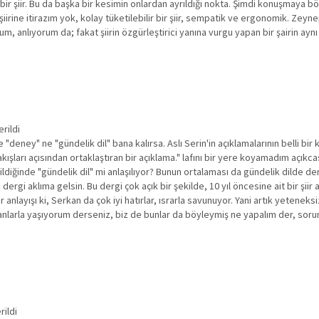
 bir şiir. Bu da başka bir kesimin onlardan ayrıldığı nokta. Şimdi konuşmaya bö
iirine itirazım yok, kolay tüketilebilir bir şiir, sempatik ve ergonomik. Zeyne
um, anlıyorum da; fakat şiirin özgürleştirici yanına vurgu yapan bir şairin ay
rildi
deney" ne "gündelik dil" bana kalırsa. Aslı Serin'in açıklamalarının belli bir
akışları açısından ortaklaştıran bir açıklama." lafını bir yere koyamadım açık
diğinde "gündelik dil" mi anlaşılıyor? Bunun ortalaması da gündelik dilde d
dergi aklıma gelsin. Bu dergi çok açık bir şekilde, 10 yıl öncesine ait bir şii
 anlayışı ki, Serkan da çok iyi hatırlar, ısrarla savunuyor. Yani artık yetenek
oksanlarla yaşıyorum derseniz, biz de bunlar da böyleymiş ne yapalım der, s
rildi