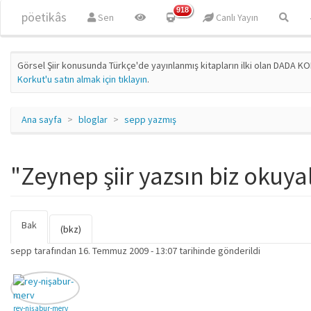
Ana içeriğe atla
918
pöetikâs
Sen
Canlı Yayın
Görsel Şiir konusunda Türkçe'de yayınlanmış kitapların ilki olan DADA KO
Korkut'u satın almak için tıklayın
.
Ana sayfa
bloglar
sepp yazmış
"Zeynep şiir yazsın biz okuya
Bak
(etkin
Birincil sekmeler
(bkz)
sekme)
sepp
tarafından 16. Temmuz 2009 - 13:07 tarihinde gönderildi
rey-nişabur-merv