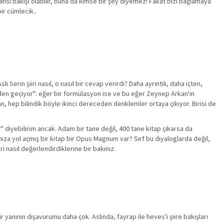
hsi bakışı olabilir, buna da kimse bir şey diyemez! Fakat bizi bağlamaya
bir cümlecik..
Serin şiiri nasıl, o nasıl bir cevap verirdi? Daha ayrıntılı, daha içten,
dilden geçiyor": eğer bir formülasyon ise ve bu eğer Zeynep Arkan'ın
 hep bilindik böyle ikinci dereceden denklemler ortaya çıkıyor. Birisi de
u?" diyebilirim ancak. Adam bir tane değil, 400 tane kitap çıkarsa da
ıza yol açmış bir kitap bir Opus Magnum var? Sırf bu diyaloglarda değil,
i nasıl değerlendirdiklerine bir bakınız.
 yanının dışavurumu daha çok. Aslında, fayrap ile heves'i şiire bakışları