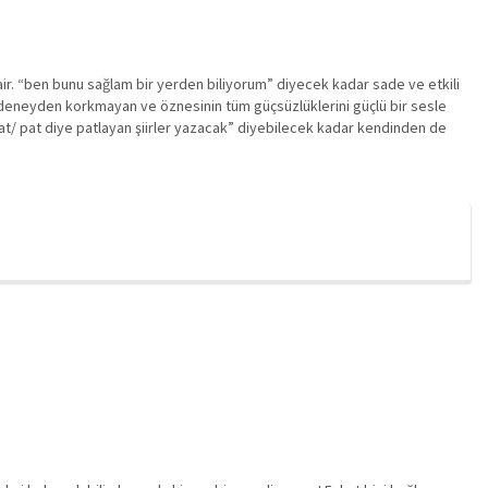
 şair. “ben bunu sağlam bir yerden biliyorum” diyecek kadar sade ve etkili
nde deneyden korkmayan ve öznesinin tüm güçsüzlüklerini güçlü bir sesle
pat/ pat diye patlayan şiirler yazacak” diyebilecek kadar kendinden de