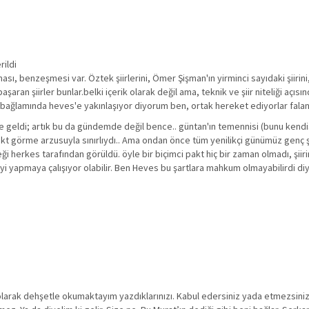
rildi
sı, benzeşmesi var. Öztek şiirlerini, Ömer Şişman'ın yirminci sayıdaki şiirini, 
aşaran şiirler bunlar.belki içerik olarak değil ama, teknik ve şiir niteliği açı
iri bağlamında heves'e yakınlaşıyor diyorum ben, ortak hereket ediyorlar fala
geldi; artık bu da gündemde değil bence.. güntan'ın temennisi (bunu kendi
pakt görme arzusuyla sınırlıydı.. Ama ondan önce tüm yenilikçi günümüz genç ş
ği herkes tarafından görüldü. öyle bir biçimci pakt hiç bir zaman olmadı, şi
i şeyi yapmaya çalışıyor olabilir. Ben Heves bu şartlara mahkum olmayabilirdi 
i olarak dehşetle okumaktayım yazdıklarınızı. Kabul edersiniz yada etmezsini