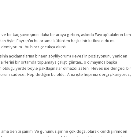
ve bir kaç şairin şiirini daha bir araya getirin, aslında Fayrap'takilerin tam
sından öyle. Fayrap'ın bu ortama küfürden başka bir katkısı oldu mu
n demiyorum.. bu biraz çocukça olurdu..
sinin açıklamalarına binaen söylüyorum) Heves'in pozisyonunu yeniden
airlerini bir ortamda toplamaya çalıştı güntan.. o olmayınca başka
irin olduğu yerde böyle paktlaşmalar olmazdı zaten.. Heves ise dengeci bir
diyorum sadece.. Hep dediğim bu oldu.. Ama işte hepimiz dergi çıkarıyoruz,
z ama ben bi şairim. Ve günümüz şiirine çok doğal olarak kendi şiirimden