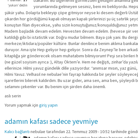
bakarım. Bu diğerlerini görmezden geldiğim anlamına gelmez.
değil!
‘yukarı’ dedin
yorumlarında gelmeyen sesiniz, beni mi bekliyordu. Hepsin
şükür yahu. Dolapta bekleyip çöpe gitmiyor neyse ki desem değerli Üstüb
çıkardın hor gördüğümü kapalı olmayan kapalı şiirlerinizi şu üç satırlık ş
konuştun filan diyecekse, yahu sizin konuştuğunuz/konuşulduğunuz yetmed
Madem başladık devam edelim. Hevesten devam edelim. (hevese şiir veren b
katıldığı gibi bi istatistik var. Doğru mudur bilmem. Baya çok yani. Bu de
merkeze/iktidara/popüler kültüre. Bunlar denilince benim aklıma bankalar 
duruyor. Ama işte Hep geliyor hep geliyor. Sonra da Zeynep’le ben arkadaşm
kitaplığa şiir gönderecek olsam muhatabımı bilmiyorum! Peşi sıra birileri
(ne güzel soyisim ayrıca :), Altay Öktem’e. Hem ne değişti, zinhar’da yazıl
ellerinize. Hilmi yavuz gündelik dille yazıyordur. “anımsar mısın, yaz günü
Hilmi Yavuz. Velhasıl ne nebulae’nin fayrap hakkında bir şeyler söyleyece
işaretlerini bilerek kaldırdım. Bu uzar gider, ama sen, ama ben, şöyleydi
selamını çekenler var. Bu benim için şiirden daha önemli.
aslı serin
Yorum yapmak için
giriş yapın
adamın kafası sadece yevmiye
Kalıcı bağlantı
nebulae
tarafından 22. Temmuz 2009 - 10:52 tarihinde gönde
adamın kafası sadece yevmiye hesabına basıyor. edebiyatın 