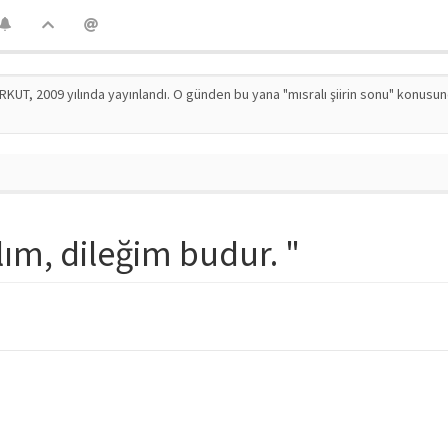
RKUT, 2009 yılında yayınlandı. O günden bu yana "mısralı şiirin sonu" konusu
lım, dileğim budur. "