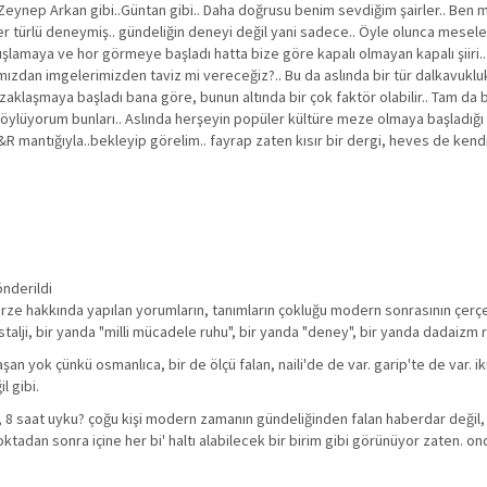
 Zeynep Arkan gibi..Güntan gibi.. Daha doğrusu benim sevdiğim şairler.. Ben m
er türlü deneymiş.. gündeliğin deneyi değil yani sadece.. Öyle olunca mesele 
 dışlamaya ve hor görmeye başladı hatta bize göre kapalı olmayan kapalı şiiri.. B
ımızdan imgelerimizden taviz mi vereceğiz?.. Bu da aslında bir tür dalkavukluk
zaklaşmaya başladı bana göre, bunun altında bir çok faktör olabilir.. Tam da bu
söylüyorum bunları.. Aslında herşeyin popüler kültüre meze olmaya başladığı 
mantığıyla..bekleyip görelim.. fayrap zaten kısır bir dergi, heves de kend
önderildi
rze hakkında yapılan yorumların, tanımların çokluğu modern sonrasının çerçev
talji, bir yanda "milli mücadele ruhu", bir yanda "deney", bir yanda dadaizm r
şan yok çünkü osmanlıca, bir de ölçü falan, naili'de de var. garip'te de var. 
l gibi.
e, 8 saat uyku? çoğu kişi modern zamanın gündeliğinden falan haberdar değil,
 noktadan sonra içine her bi' haltı alabilecek bir birim gibi görünüyor zaten. 