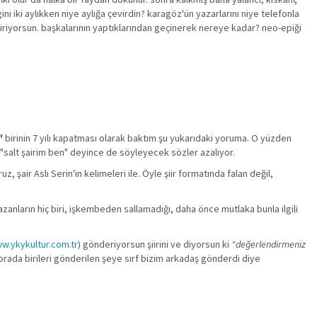
i iki aylıkken niye aylığa çevirdin? karagöz'ün yazarlarını niye telefonla
itiriyorsun. başkalarının yaptıklarından geçinerek nereye kadar? neo-epiği
"
birinin 7 yılı kapatması olarak baktım şu yukarıdaki yoruma. O yüzden
"salt şairim ben" deyince de söyleyecek sözler azalıyor.
şair Aslı Serin'in kelimeleri ile. Öyle şiir formatında falan değil,
zanların hiç biri, işkembeden sallamadığı, daha önce mutlaka bunla ilgili
w.ykykultur.com.tr
) gönderiyorsun şiirini ve diyorsun ki
"değerlendirmeniz
orada birileri gönderilen şeye sırf bizim arkadaş gönderdi diye