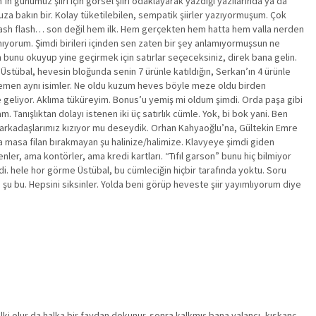
ın günümüz şiiri için görsel şiiri odaklayarak yazdığı yazılarında ya da
uza bakın bir. Kolay tüketilebilen, sempatik şiirler yazıyormuşum. Çok
flash flash… son değil hem ilk. Hem gerçekten hem hatta hem valla nerden
amıyorum. Şimdi birileri içinden sen zaten bir şey anlamıyormuşsun ne
unu okuyup yine geçirmek için satırlar seçeceksiniz, direk bana gelin.
tübal, hevesin bloğunda senin 7 ürünle katıldığın, Serkan’ın 4 ürünle
en hemen aynı isimler. Ne oldu kuzum heves böyle meze oldu birden
e geliyor. Aklıma tüküreyim. Bonus’u yemiş mi oldum şimdi. Orda paşa gibi
Tanışlıktan dolayı istenen iki üç satırlık cümle. Yok, bi bok yani. Ben
da arkadaşlarımız kızıyor mu deseydik. Orhan Kahyaoğlu’na, Gültekin Emre
ada masa filan bırakmayan şu halinize/halimize. Klavyeye şimdi giden
nler, ama kontörler, ama kredi kartları. “Tıfıl garson” bunu hiç bilmiyor
di. hele hor görme Üstübal, bu cümleciğin hiçbir tarafında yoktu. Soru
şu bu. Hepsini siksinler. Yolda beni görüp heveste şiir yayımlıyorum diye
lki olur da halka bir faydan dokunur. sonra kalkmış bana yalancı, kıskanç