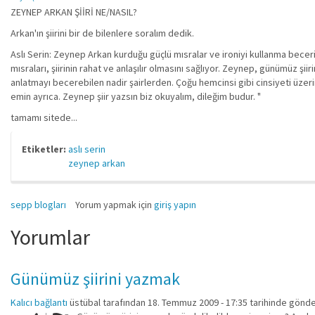
ZEYNEP ARKAN ŞİİRİ NE/NASIL?
Arkan'ın şiirini bir de bilenlere soralım dedik.
Aslı Serin: Zeynep Arkan kurduğu güçlü mısralar ve ironiyi kullanma becer
mısraları, şiirinin rahat ve anlaşılır olmasını sağlıyor. Zeynep, günümüz 
anlatmayı becerebilen nadir şairlerden. Çoğu hemcinsi gibi cinsiyeti üzer
emin ayrıca. Zeynep şiir yazsın biz okuyalım, dileğim budur. "
tamamı sitede...
Etiketler:
aslı serin
zeynep arkan
sepp blogları
Yorum yapmak için
giriş yapın
Yorumlar
Günümüz şiirini yazmak
Kalıcı bağlantı
üstübal
tarafından 18. Temmuz 2009 - 17:35 tarihinde gönde