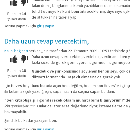
Çok iyi!
O
falan demiş bloglarında. kendi yazdıklarını da mı okumadın 
kadar
tehdit etmeye kalktın? beni bitireceklermiş diye niye uyku
iyi
Puanlar:
14
de al tükkanına tabela yap.
değil!
‘yukarı’ dedin
Yorum yapmak için
giriş yapın
Daha uzun cevap verecektim,
Kalıcı bağlantı
serkan_isin
tarafından 22. Temmuz 2009 - 10:53 tarihinde g
Daha uzun cevap verecektim, verilebilir, verilir ama ben 
Çok iyi!
O
fazla söze de gerek görmüyorum, görmedim, görmeyebilirim
kadar
iyi
Puanlar:
18
Gündelik ve şiir
konusunda söylenen her bir şeyi, çok deği
değil!
‘yukarı’ dedin
düzyazı formatında.
Taşaklı
olmasına da gerek yok.
İşin Heves boyutunu burada açan ben değilim, ben en son Heves'le ilgili 
iki kelam az çok yazdığı için, suçlamaları da saçma sapan buldum.
"Ben kitaplığa şiir gönderecek olsam muhatabımı bilmiyorum!"
dem
için gönderiyorum"
. Onlar da isterlerse değerlendiriyor, istemezlerse de 
bakmayabilir.
Şimdilik bu kadar yazayım ben.
Yorum yapmak için
giriş yapın