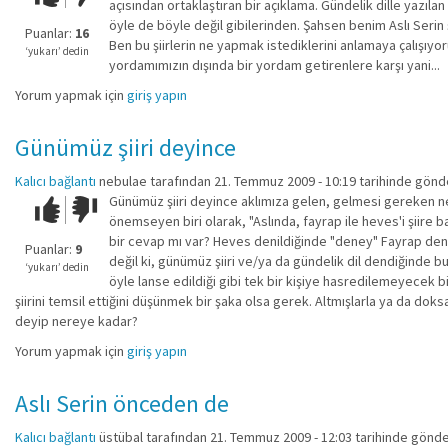
açısından ortaklaştıran bir açıklama. Gündelik dille yazılan
kadar
öyle de böyle değil gibilerinden. Şahsen benim Aslı Serin ş
iyi
Puanlar:
16
Ben bu şiirlerin ne yapmak istediklerini anlamaya çalışıyor
değil!
‘yukarı’ dedin
yordamımızın dışında bir yordam getirenlere karşı yani...
Yorum yapmak için
giriş yapın
Günümüz şiiri deyince
Kalıcı bağlantı
nebulae
tarafından 21. Temmuz 2009 - 10:19 tarihinde gönde
Günümüz şiiri deyince aklımıza gelen, gelmesi gereken ne "
Çok iyi!
O
önemseyen biri olarak, "Aslında, fayrap ile heves'i şiire b
kadar
bir cevap mı var? Heves denildiğinde "deney" Fayrap denil
iyi
Puanlar:
9
değil ki, günümüz şiiri ve/ya da gündelik dil dendiğinde bu 
değil!
‘yukarı’ dedin
öyle lanse edildiği gibi tek bir kişiye hasredilemeyecek bir
şiirini temsil ettiğini düşünmek bir şaka olsa gerek. Altmışlarla ya da d
deyip nereye kadar?
Yorum yapmak için
giriş yapın
Aslı Serin önceden de
Kalıcı bağlantı
üstübal
tarafından 21. Temmuz 2009 - 12:03 tarihinde gönde