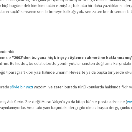
hiç? bugüne dek kim kimi takip etmiş? aç bak oku bir daha yazdıklarını. dergin
ların kaçtı? kimsenin seni bitirmeye kalktığı yok. sen zaten kendi kendini b
önderildi
yine de
"2002'den bu yana hiç bir şey söyleme zahmetine katlanmamış
. Bu hiddet, bu celal elbette yenilir yutulur cinsten değil ama karşındaki 
l 4 paragraflık bir yazı halinde umarım Heves'te ya da başka bir yerde okuruz, 
şurada
şöyle bir yazı
yazdım. Ve zaten burada türlü konularda hakkında fikir ya
iş Aslı Serin. Zor değil Murat Yalçın'a ya da kitap-lık'ın e-posta adresine (
ww
yayınlamıyorlar. Ama tabi yanı başındaki dergi gibi olmaz başka dergi, çünkü 