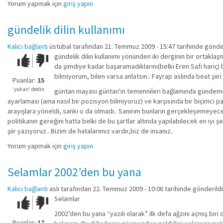
Yorum yapmak için
giriş yapın
gündelik dilin kullanımı
Kalıcı bağlantı
üstübal
tarafından 21. Temmuz 2009 - 15:47 tarihinde gönde
gündelik dilin kullanımı yönünden iki derginin bir ortaklaşma
Çok iyi!
O
da şimdiye kadar başaramadıklarını(belki Eren Safi hariç) b
kadar
bilmiyorum, bilen varsa anlatsın.. Fayrap aslında beat şi
iyi
Puanlar:
15
değil!
‘yukarı’ dedin
güntan mayası güntan'ın temennileri bağlamında gündeme 
ayarlaması (ama nasıl bir pozisyon bilmiyoruz) ve karşısında bir biçimci 
arayışlara yöneldi, sanki o da olmadı.. Sanırım bunların gerçekleşemeyece
politikanın gereğini hatta belki de bu şartlar altında yapılabilecek en iy
şiir yazıyoruz.. Bizim de hatalarımız vardır,biz de insanız..
Yorum yapmak için
giriş yapın
Selamlar 2002’den bu yana
Kalıcı bağlantı
aslı
tarafından 22. Temmuz 2009 - 10:06 tarihinde gönderildi
Selamlar
Çok iyi!
O
kadar
2002’den bu yana “yazılı olarak” ilk defa ağzını açmış bir
iyi
Puanlar:
17