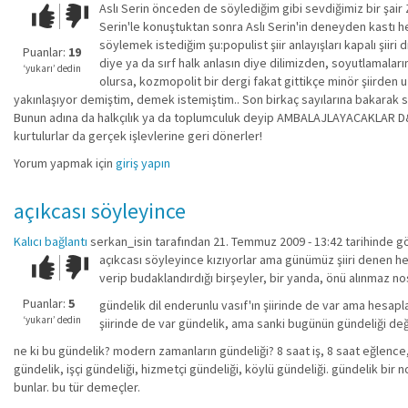
Aslı Serin önceden de söylediğim gibi sevdiğimiz bir şair
Çok iyi!
O
Serin'le konuştuktan sonra Aslı Serin'in deneyden kastı h
kadar
söylemek istediğim şu:populist şiir anlayışları kapalı şiiri
iyi
Puanlar:
19
diye ya da sırf halk anlasın diye dilimizden, soyutlamalar
değil!
‘yukarı’ dedin
olursa, kozmopolit bir dergi fakat gittikçe minör şiirden u
yakınlaşıyor demiştim, demek istemiştim.. Son birkaç sayılarına bakarak 
Bunun adına da halkçılık ya da toplumculuk deyip AMBALAJLAYACAKLAR D&R 
kurtulurlar da gerçek işlevlerine geri dönerler!
Yorum yapmak için
giriş yapın
açıkcası söyleyince
Kalıcı bağlantı
serkan_isin
tarafından 21. Temmuz 2009 - 13:42 tarihinde g
açıkcası söyleyince kızıyorlar ama günümüz şiiri denen he
Çok iyi!
O
verip budaklandırdığı birşeyler, bir yanda, önü alınmaz nos
kadar
iyi
Puanlar:
5
gündelik dil enderunlu vasıf'ın şiirinde de var ama hesapla
değil!
‘yukarı’ dedin
şiirinde de var gündelik, ama sanki bugünün gündeliği deği
ne ki bu gündelik? modern zamanların gündeliği? 8 saat iş, 8 saat eğlenc
gündelik, işçi gündeliği, hizmetçi gündeliği, köylü gündeliği. gündelik bir
bunlar. bu tür demeçler.