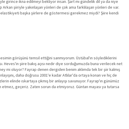
yle girince ikna edilmeyi bekliyor insan. Şart mı gündelik dil ya da niye
p Arkan şiiriyle yakınlaşan yönleri de çok ama farklılaşan yönleri de var.
nı elastikiyeti başka şiirlere de göstermesi gerekmez miydi? Şiire kendi
 kesimin görüşünü temsil ettiğini sanmıyorum. Üstübal'ın söylediklerini
cası. Heves'in şiire bakış açısı nedir diye sorduğumuzda buna verilecek net
eney mi oluyor? Fayrap denen dergiden benim aklımda tek bir şiir kalmış
r anlayışını, daha doğrusu 2001'e kadar Atlılar'da ortaya konan ve hiç de
sizlerin elinde ıskartaya çıkmış bir anlayışı savunuyor. Fayrap'ın günümüz
orun etmez, geçeriz. Zaten sorun da etmiyoruz. Güntan mayası ya tutarsa