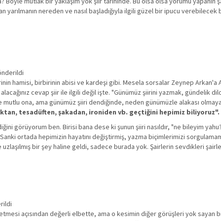
 Böyle mutlak bir yaklaşım yok şiir tarihinde. Bu olsa olsa yorumu yapanın şa
lan yarılmanın nereden ve nasıl başladığıyla ilgili güzel bir ipucu verebilecek 
önderildi
n hamisi, birbirinin abisi ve kardeşi gibi. Mesela sorsalar Zeynep Arkan'a Aslı 
lacağınız cevap şiir ile ilgili değil işte. "Günümüz şiirini yazmak, gündelik 
e mutlu ona, ama günümüz şiiri dendiğinde, neden günümüzle alakası olmayan,
ktan, tesadüften, şakadan, ironiden vb. geçtiğini hepimiz biliyoruz".
diğini görüyorum ben. Birisi bana dese ki şunun şiiri nasıldır, "ne bileyim yah
. Sanki ortada hepimizin hayatını değiştirmiş, yazma biçimlerimizi sorgulamam
uzlaşılmış bir şey haline geldi, sadece burada yok. Şairlerin sevdikleri şairler
rildi
l etmesi açısından değerli elbette, ama o kesimin diğer görüşleri yok sayan bir