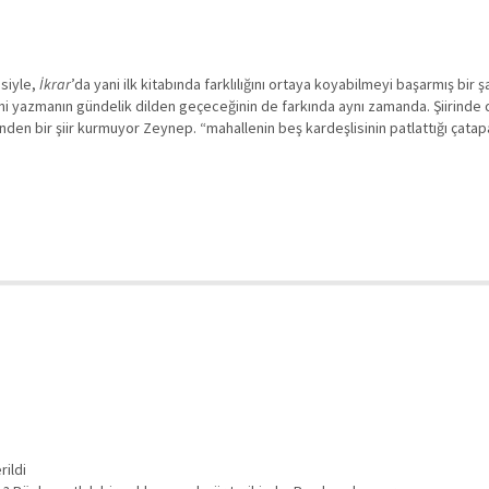
isiyle,
İkrar
’da yani ilk kitabında farklılığını ortaya koyabilmeyi başarmış bir
şiirini yazmanın gündelik dilden geçeceğinin de farkında aynı zamanda. Şiiri
inden bir şiir kurmuyor Zeynep. “mahallenin beş kardeşlisinin patlattığı çata
rildi