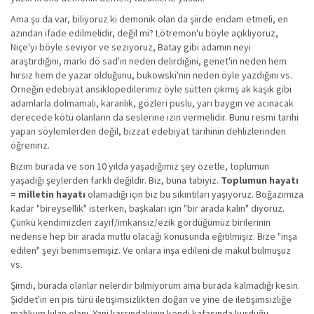
Ama şu da var, biliyoruz ki demonik olan da şiirde endam etmeli, en
azından ifade edilmelidir, değil mi? Lötremon'u böyle açıklıyoruz,
Niçe'yi böyle seviyor ve seziyoruz, Batay gibi adamın neyi
araştırdığını, marki dö sad'ın neden delirdiğini, genet'in neden hem
hırsız hem de yazar olduğunu, bukowski'nin neden öyle yazdığını vs.
Örneğin edebiyat ansiklopedilerimiz öyle sütten çıkmış ak kaşık gibi
adamlarla dolmamalı, karanlık, gözleri puslu, yarı baygın ve acınacak
derecede kötü olanların da seslerine izin vermelidir. Bunu resmi tarihi
yapan söylemlerden değil, bizzat edebiyat tarihinin dehlizlerinden
öğreniriz.
Bizim burada ve son 10 yılda yaşadığımız şey özetle, toplumun
yaşadığı şeylerden farklı değildir. Biz, buna tabiyiz.
Toplumun hayatı
= milletin hayatı
olamadığı için biz bu sıkıntıları yaşıyoruz. Boğazımıza
kadar "bireysellik" isterken, başkaları için "bir arada kalın" diyoruz.
Çünkü kendimizden zayıf/imkansız/ezik gördüğümüz birilerinin
nedense hep bir arada mutlu olacağı konusunda eğitilmişiz. Bize "inşa
edilen" şeyi benimsemişiz. Ve onlara inşa edileni de makul bulmuşuz
vs.
Şimdi, burada olanlar nelerdir bilmiyorum ama burada kalmadığı kesin.
Şiddet'in en pis türü iletişimsizlikten doğan ve yine de iletişimsizliğe
mahkum kılan olanı. Yani karşındakinin kendi kafasında kurduğu