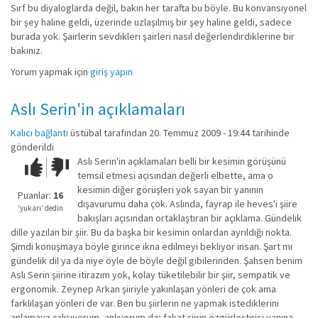
Sırf bu diyaloglarda değil, bakın her tarafta bu böyle. Bu konvansiyonel
bir şey haline geldi, üzerinde uzlaşılmış bir şey haline geldi, sadece
burada yok. Şairlerin sevdikleri şairleri nasıl değerlendirdiklerine bir
bakınız.
Yorum yapmak için
giriş yapın
Aslı Serin'in açıklamaları
Kalıcı bağlantı
üstübal
tarafından 20. Temmuz 2009 - 19:44 tarihinde
gönderildi
Aslı Serin'in açıklamaları belli bir kesimin görüşünü
Çok iyi!
O
temsil etmesi açısından değerli elbette, ama o
kadar
kesimin diğer görüşleri yok sayan bir yanının
iyi
Puanlar:
16
dışavurumu daha çok. Aslında, fayrap ile heves'i şiire
değil!
‘yukarı’ dedin
bakışları açısından ortaklaştıran bir açıklama. Gündelik
dille yazılan bir şiir. Bu da başka bir kesimin onlardan ayrıldığı nokta.
Şimdi konuşmaya böyle girince ikna edilmeyi bekliyor insan. Şart mı
gündelik dil ya da niye öyle de böyle değil gibilerinden. Şahsen benim
Aslı Serin şiirine itirazım yok, kolay tüketilebilir bir şiir, sempatik ve
ergonomik. Zeynep Arkan şiiriyle yakınlaşan yönleri de çok ama
farklılaşan yönleri de var. Ben bu şiirlerin ne yapmak istediklerini
anlamaya çalışıyorum, anlıyorum da; fakat şiirin özgürleştirici yanına