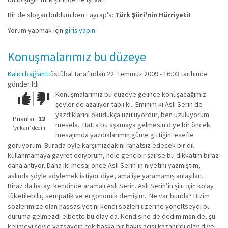
Bir de slogan buldum ben Fayrap'a:
Türk Şiiri'nin Hürriyeti!
Yorum yapmak için
giriş yapın
Konuşmalarımız bu düzeye
Kalıcı bağlantı
üstübal
tarafından 22. Temmuz 2009 - 16:03 tarihinde
gönderildi
Konuşmalarımız bu düzeye gelince konuşacağımız
Çok iyi!
O
şeyler de azalıyor tabii ki.. Eminim ki Aslı Serin de
kadar
yazdıklarını okudukça üzülüyordur, ben üzülüyorum
iyi
Puanlar:
12
mesela.. Hatta bu aşamaya gelmesin diye bir önceki
değil!
‘yukarı’ dedin
mesajımda yazdıklarımın güme gittiğini esefle
görüyorum. Burada öyle karşımızdakini rahatsız edecek bir dil
kullanmamaya gayret ediyorum, hele genç bir şairse bu dikkatim biraz
daha artıyor. Daha iki mesaj önce Aslı Serin’in niyetini yazmıştım,
aslında şöyle söylemek istiyor diye, ama işe yaramamış anlaşılan..
Biraz da hatayı kendinde aramalı Aslı Serin. Aslı Serin’in şiiri için kolay
tüketilebilir, sempatik ve ergonomik demişim.. Ne var bunda? Bizim
sözlerimize olan hassasiyetini kendi sözleri üzerine yöneltseydi bu
duruma gelmezdi elbette bu olay da. Kendisine de dedim msn.de, şu
kelimeyi şöyle yazsaydın çok başka bir bakış açısı kazanırdı olay diye.