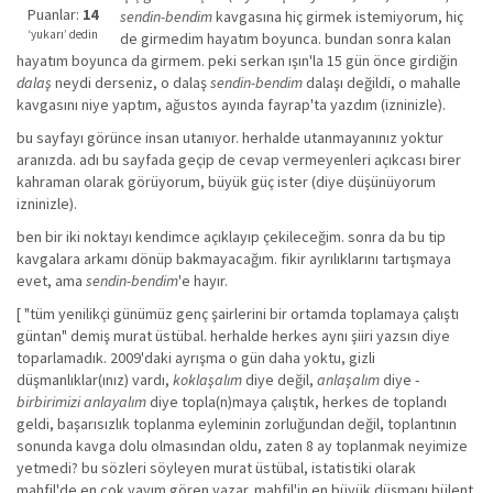
iyi
Puanlar:
14
sendin-bendim
kavgasına hiç girmek istemiyorum, hiç
değil!
‘yukarı’ dedin
de girmedim hayatım boyunca. bundan sonra kalan
hayatım boyunca da girmem. peki serkan ışın'la 15 gün önce girdiğin
dalaş
neydi derseniz, o dalaş
sendin-bendim
dalaşı değildi, o mahalle
kavgasını niye yaptım, ağustos ayında fayrap'ta yazdım (izninizle).
bu sayfayı görünce insan utanıyor. herhalde utanmayanınız yoktur
aranızda. adı bu sayfada geçip de cevap vermeyenleri açıkcası birer
kahraman olarak görüyorum, büyük güç ister (diye düşünüyorum
izninizle).
ben bir iki noktayı kendimce açıklayıp çekileceğim. sonra da bu tip
kavgalara arkamı dönüp bakmayacağım. fikir ayrılıklarını tartışmaya
evet, ama
sendin-bendim
'e hayır.
[ "tüm yenilikçi günümüz genç şairlerini bir ortamda toplamaya çalıştı
güntan" demiş murat üstübal. herhalde herkes aynı şiiri yazsın diye
toparlamadık. 2009'daki ayrışma o gün daha yoktu, gizli
düşmanlıklar(ınız) vardı,
koklaşalım
diye değil,
anlaşalım
diye -
birbirimizi anlayalım
diye topla(n)maya çalıştık, herkes de toplandı
geldi, başarısızlık toplanma eyleminin zorluğundan değil, toplantının
sonunda kavga dolu olmasından oldu, zaten 8 ay toplanmak neyimize
yetmedi? bu sözleri söyleyen murat üstübal, istatistiki olarak
mahfil'de en cok yayım gören yazar. mahfil'in en büyük düşmanı bülent