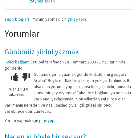
zeynep arkan
sepp blogları
Yorum yapmak için
giriş yapın
Yorumlar
Günümüz şiirini yazmak
Kalıcı bağlantı
üstübal
tarafından 18. Temmuz 2009 - 17:35 tarihinde
gönderildi
Günümüz şiirini yazmak gündelik dilden mi geçiyor?
Çok iyi!
O
Acaba? Böyle mutlak bir yaklaşım yok şiir tarihinde. Bu
kadar
olsa olsa yorumu yapanın şahsi bakışı olabilir, buna da
iyi
Puanlar:
14
kimse bir şey diyemez! Fakat bizi bağlamaya ne hakkı
değil!
‘yukarı’ dedin
var kendi yaklaşımıyla.. Son yıllarda yeni şiirde olan
yarılmanın nereden ve nasıl başladığıyla ilgili güzel bir ipucu
verebilecek bir cümlecik..
Yorum yapmak için
giriş yapın
Neden ki böyle bir şey var?