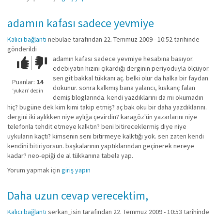
adamın kafası sadece yevmiye
Kalıcı bağlantı
nebulae
tarafından 22. Temmuz 2009 - 10:52 tarihinde
gönderildi
adamın kafası sadece yevmiye hesabına basıyor.
Çok iyi!
O
edebiyatın hızını çıkardığı derginin periyoduyla ölçüyor.
kadar
sen git bakkal tükkanı aç. belki olur da halka bir faydan
iyi
Puanlar:
14
dokunur. sonra kalkmış bana yalancı, kıskanç falan
değil!
‘yukarı’ dedin
demiş bloglarında. kendi yazdıklarını da mı okumadın
hiç? bugüne dek kim kimi takip etmiş? aç bak oku bir daha yazdıklarını.
dergini iki aylıkken niye aylığa çevirdin? karagöz'ün yazarlarını niye
telefonla tehdit etmeye kalktın? beni bitireceklermiş diye niye
uykuların kaçtı? kimsenin seni bitirmeye kalktığı yok. sen zaten kendi
kendini bitiriyorsun. başkalarının yaptıklarından geçinerek nereye
kadar? neo-epiği de al tükkanına tabela yap.
Yorum yapmak için
giriş yapın
Daha uzun cevap verecektim,
Kalıcı bağlantı
serkan_isin
tarafından 22. Temmuz 2009 - 10:53 tarihinde