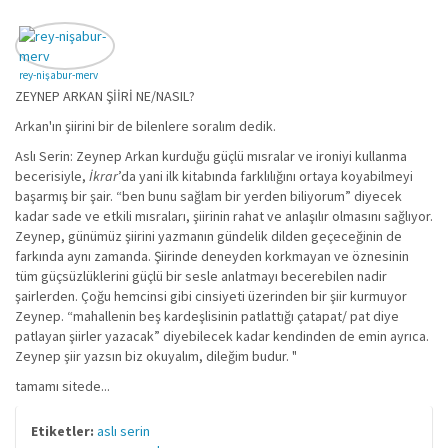
rey-nişabur-merv
ZEYNEP ARKAN ŞİİRİ NE/NASIL?
Arkan'ın şiirini bir de bilenlere soralım dedik.
Aslı Serin: Zeynep Arkan kurduğu güçlü mısralar ve ironiyi kullanma
becerisiyle,
İkrar
’da yani ilk kitabında farklılığını ortaya koyabilmeyi
başarmış bir şair. “ben bunu sağlam bir yerden biliyorum” diyecek
kadar sade ve etkili mısraları, şiirinin rahat ve anlaşılır olmasını sağlıyor.
Zeynep, günümüz şiirini yazmanın gündelik dilden geçeceğinin de
farkında aynı zamanda. Şiirinde deneyden korkmayan ve öznesinin
tüm güçsüzlüklerini güçlü bir sesle anlatmayı becerebilen nadir
şairlerden. Çoğu hemcinsi gibi cinsiyeti üzerinden bir şiir kurmuyor
Zeynep. “mahallenin beş kardeşlisinin patlattığı çatapat/ pat diye
patlayan şiirler yazacak” diyebilecek kadar kendinden de emin ayrıca.
Zeynep şiir yazsın biz okuyalım, dileğim budur. "
tamamı sitede...
Etiketler:
aslı serin