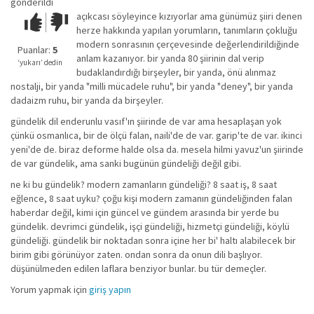
gönderildi
açıkcası söyleyince kızıyorlar ama günümüz şiiri denen
Çok iyi!
O
herze hakkında yapılan yorumların, tanımların çokluğu
kadar
modern sonrasının çerçevesinde değerlendirildiğinde
iyi
Puanlar:
5
anlam kazanıyor. bir yanda 80 şiirinin dal verip
değil!
‘yukarı’ dedin
budaklandırdığı birşeyler, bir yanda, önü alınmaz
nostalji, bir yanda "milli mücadele ruhu", bir yanda "deney", bir yanda
dadaizm ruhu, bir yanda da birşeyler.
gündelik dil enderunlu vasıf'ın şiirinde de var ama hesaplaşan yok
çünkü osmanlıca, bir de ölçü falan, naili'de de var. garip'te de var. ikinci
yeni'de de. biraz deforme halde olsa da. mesela hilmi yavuz'un şiirinde
de var gündelik, ama sanki bugünün gündeliği değil gibi.
ne ki bu gündelik? modern zamanların gündeliği? 8 saat iş, 8 saat
eğlence, 8 saat uyku? çoğu kişi modern zamanın gündeliğinden falan
haberdar değil, kimi için güncel ve gündem arasında bir yerde bu
gündelik. devrimci gündelik, işçi gündeliği, hizmetçi gündeliği, köylü
gündeliği. gündelik bir noktadan sonra içine her bi' haltı alabilecek bir
birim gibi görünüyor zaten. ondan sonra da onun dili başlıyor.
düşünülmeden edilen laflara benziyor bunlar. bu tür demeçler.
Yorum yapmak için
giriş yapın