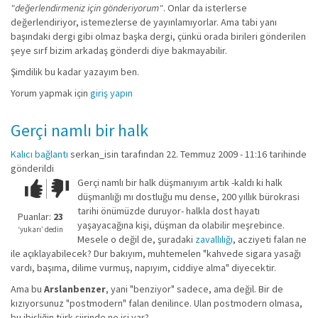
"değerlendirmeniz için gönderiyorum"
. Onlar da isterlerse
değerlendiriyor, istemezlerse de yayınlamıyorlar. Ama tabi yanı
başındaki dergi gibi olmaz başka dergi, çünkü orada birileri gönderilen
şeye sırf bizim arkadaş gönderdi diye bakmayabilir.
Şimdilik bu kadar yazayım ben.
Yorum yapmak için
giriş yapın
Gerçi namlı bir halk
Kalıcı bağlantı
serkan_isin
tarafından 22. Temmuz 2009 - 11:16 tarihinde
gönderildi
Gerçi namlı bir halk düşmanıyım artık -kaldı ki halk
Çok iyi!
O
düşmanlığı mı dostluğu mu dense, 200 yıllık bürokrasi
kadar
tarihi önümüzde duruyor- halkla dost hayatı
iyi
Puanlar:
23
yaşayacağına kişi, düşman da olabilir meşrebince.
değil!
‘yukarı’ dedin
Mesele o değil de, şuradaki
zavallılığı
, acziyeti falan ne
ile açıklayabilecek? Dur bakıyım, muhtemelen "kahvede sigara yasağı
vardı, başıma, dilime vurmuş, napıyım, ciddiye alma" diyecektir.
Ama bu
Arslanbenzer
, yani "benziyor" sadece, ama değil. Bir de
kızıyorsunuz "postmodern" falan denilince. Ulan postmodern olmasa,
bu ibişliğin türk şiirinde ne işi var?