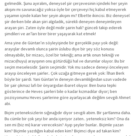
gelmedik. Şunu ayıralım, deneysel şiir çerçevesinin içindeki her şeyin
akışını mı savunacağız yoksa öyle bir çerçeveyi hiç kabul etmeyerek
yaşamın içinde kalan her şeyin akışını mı? Elbette ikincisi. Biz deneysel
şiir derken bile akan şiiri algıladık, sürekli deneyen deneyimleyen
arayan şiiri. Zaten öyle değil midir şairin hali? günceli takip ederek
şimdileri ve an’ları birer birer yaşayarak kat etmek!
Ama yine de Güntan’ın söyleyişinde bir gerçeklik payı yok değil:
arayışlar devamlı olunca şairin üslubu diye bir şey söz konusu
olmayabilir, bir mizacı, özel bir tekniği; ama artık onun tekniği ve
mizacı(huyu) arayışının onu götürdüğü hal ve durumlar oluyor. Bu bir
seçim meselesidir. Şairin seçimidir. Yok mu sadece deneyi önceleyen
arayışı önceleyen şairler.. Çok uzağa gitmeye gerek yok: İlhan Berk
böyle bir şairdi. Yani Güntan’ın deneyin devamlılığından uzun vadede
bir şair çıkmaz lafı bir önyargıdan ibaret oluyor. Ben buna tepki
gösterince de Heves şairleri bile o kadar kızmadılar diyor; ben
pozisyonumu Heves şairlerine göre ayarlayacak değilim sevgili Ahmet
abi.
Biçim yeteneksizlerin sığınağıdır diyor sevgili abim. Bir şartlanma daha.
Bu cümle bir çok şeyi bir anda içeriyor zaten.. yeteneksiz kim? Ona da
sen mi (biz mi) karar vereceksin? Ayıp şeyler bunlar.. Biçimle yazan
kim? Biçimle yazdığını kabul eden kim? Biçimci diye ad takan kim?