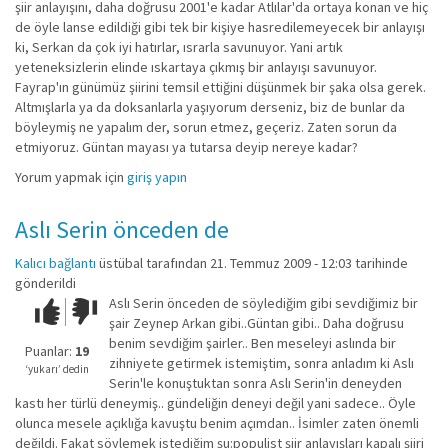
şiir anlayışını, daha doğrusu 2001'e kadar Atlılar'da ortaya konan ve hiç
de öyle lanse edildiği gibi tek bir kişiye hasredilemeyecek bir anlayışı
ki, Serkan da çok iyi hatırlar, ısrarla savunuyor. Yani artık
yeteneksizlerin elinde ıskartaya çıkmış bir anlayışı savunuyor.
Fayrap'ın günümüz şiirini temsil ettiğini düşünmek bir şaka olsa gerek.
Altmışlarla ya da doksanlarla yaşıyorum derseniz, biz de bunlar da
böyleymiş ne yapalım der, sorun etmez, geçeriz. Zaten sorun da
etmiyoruz. Güntan mayası ya tutarsa deyip nereye kadar?
Yorum yapmak için
giriş yapın
Aslı Serin önceden de
Kalıcı bağlantı
üstübal
tarafından 21. Temmuz 2009 - 12:03 tarihinde
gönderildi
Aslı Serin önceden de söylediğim gibi sevdiğimiz bir
Çok iyi!
O
şair Zeynep Arkan gibi..Güntan gibi.. Daha doğrusu
kadar
benim sevdiğim şairler.. Ben meseleyi aslında bir
iyi
Puanlar:
19
zihniyete getirmek istemiştim, sonra anladım ki Aslı
değil!
‘yukarı’ dedin
Serin'le konuştuktan sonra Aslı Serin'in deneyden
kastı her türlü deneymiş.. gündeliğin deneyi değil yani sadece.. Öyle
olunca mesele açıklığa kavuştu benim açımdan.. İsimler zaten önemli
değildi. Fakat söylemek istediğim şu:populist şiir anlayışları kapalı şiiri