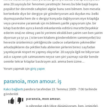
ama 20.sayısıyla bir fenomen yaratmıştır. heves.bu bile başlı başına
popülist bir devrimdir.sahipleri algılar bunu seni bilmem. ben mesela
kertenkele diye bir dergiye şiir gönderiyorum aslı duydun mu .belki
duymuşsundur.hem de o dergiyi konyada dağıtıyorum.niye kitaplığa
veya çevresine yaranmak için mi.bilmem.şairlik yapıyorum işte. bir
kitap bastırdım ayrıca kendi imkanlarımla editörü murattır(teşekkür
ederim ona).ne olmuş yani bi yerimmi eksildi.ben şairim sen ben şairim
diyorsun ya iyi ya .( istersen kitabımı gönderebilirim samimiyetle) biz
heveste ürünlerimizi çektiğimizde sadece selamlarını çekmediler
arkadaşlıklarını da çektiler.hala abilerinin şiirlerini birinci sayfadan
yayınlayarak nispet mi yapmış oluyorlar. 20.sayıyla ilgili ne biliyorsun
aslı.o sayının çok satmasınımı neyse sen şiiri yazmayı sürdür bende
seninle tekrar kitaplar bastırayım aslı. amma beni üzme....
Yorum yapmak için
giriş yapın
paranoia, mon amour. iş
Kalıcı bağlantı
pandora
tarafından 23. Temmuz 2009 - 7:06 tarihinde
gönderildi
paranoia, mon amour.
Çok iyi!
O
kadar
iş çığırından çıktı (diye düşünüyorum, ben, izninizle).