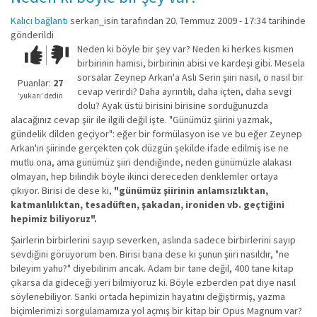
Kalıcı bağlantı
serkan_isin
tarafından 20. Temmuz 2009 - 17:34 tarihinde
gönderildi
Neden ki böyle bir şey var? Neden ki herkes kısmen
Çok iyi!
O
birbirinin hamisi, birbirinin abisi ve kardeşi gibi. Mesela
kadar
sorsalar Zeynep Arkan'a Aslı Serin şiiri nasıl, o nasıl bir
iyi
Puanlar:
27
cevap verirdi? Daha ayrıntılı, daha içten, daha sevgi
değil!
‘yukarı’ dedin
dolu? Ayak üstü birisini birisine sorduğunuzda
alacağınız cevap şiir ile ilgili değil işte. "Günümüz şiirini yazmak,
gündelik dilden geçiyor": eğer bir formülasyon ise ve bu eğer Zeynep
Arkan'ın şiirinde gerçekten çok düzgün şekilde ifade edilmiş ise ne
mutlu ona, ama günümüz şiiri dendiğinde, neden günümüzle alakası
olmayan, hep bilindik böyle ikinci dereceden denklemler ortaya
çıkıyor. Birisi de dese ki,
"günümüz şiirinin anlamsızlıktan,
katmanlılıktan, tesadüften, şakadan, ironiden vb. geçtiğini
hepimiz biliyoruz".
Şairlerin birbirlerini sayıp severken, aslında sadece birbirlerini sayıp
sevdiğini görüyorum ben. Birisi bana dese ki şunun şiiri nasıldır, "ne
bileyim yahu?" diyebilirim ancak. Adam bir tane değil, 400 tane kitap
çıkarsa da gideceği yeri bilmiyoruz ki. Böyle ezberden pat diye nasıl
söylenebiliyor. Sanki ortada hepimizin hayatını değiştirmiş, yazma
biçimlerimizi sorgulamamıza yol açmış bir kitap bir Opus Magnum var?