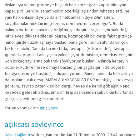
dışlamaya ve hor görmeye başladı hatta bize göre kapalı olmayan
kapalı şiiri.. Beni bu sanatın-şiirin özerkliği açısından rahatsız etti.. ne
yani halk anlasın diye ya da sırf halk anlasın diye dilimizden,
soyutlamalarımızdan imgelerimizden taviz mi vereceğiz?.. Bu da
aslında bir tür dalkavukluk değil mi, ya da şiiri araçsallaştırmak değil
mi? Heves dikkat edilecek olursa, kozmopolit bir dergi fakat gittikçe
minör şiirden uzaklaşmaya başladı bana göre, bunun altında bir çok
faktör olabilir.. Tam da bu noktada, fayrap'ın (Atlılar'ın değil fayrap'ın
)gündelik populist anlayışına yakınlaşıyor demiştim, demek istemiştim..
Son birkaç sayılarına bakarak söylüyorum bunları.. Aslında herşeyin
popüler kültüre meze olmaya başladığı bir çağda şiirin de böyle bir
tuzağa düşmeye başladığını düşünüyorum.. Bunun adına da halkçılık ya
da toplumculuk deyip AMBALAJLAYACAKLAR D&R mantığıyla..bekleyip
görelim.. fayrap zaten kısır bir dergi, heves de kendi göbeğini kendi
kesecek gelecek adına.. umarım tiraj baskısından çabuk kurtulurlar da
gerçek işlevlerine geri dönerler!
Yorum yapmak için
giriş yapın
açıkcası söyleyince
Kalıcı bağlantı
serkan_isin
tarafından 21. Temmuz 2009 - 13:42 tarihinde