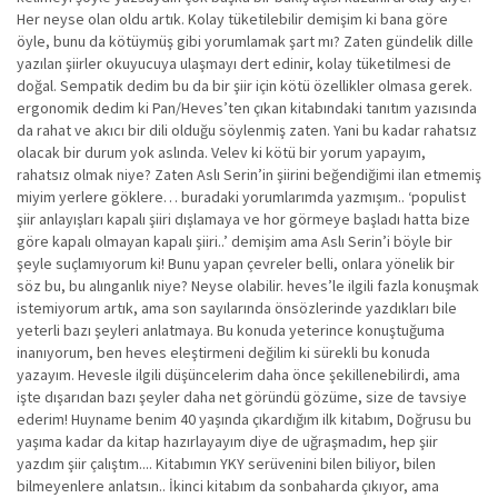
Her neyse olan oldu artık. Kolay tüketilebilir demişim ki bana göre
öyle, bunu da kötüymüş gibi yorumlamak şart mı? Zaten gündelik dille
yazılan şiirler okuyucuya ulaşmayı dert edinir, kolay tüketilmesi de
doğal. Sempatik dedim bu da bir şiir için kötü özellikler olmasa gerek.
ergonomik dedim ki Pan/Heves’ten çıkan kitabındaki tanıtım yazısında
da rahat ve akıcı bir dili olduğu söylenmiş zaten. Yani bu kadar rahatsız
olacak bir durum yok aslında. Velev ki kötü bir yorum yapayım,
rahatsız olmak niye? Zaten Aslı Serin’in şiirini beğendiğimi ilan etmemiş
miyim yerlere göklere… buradaki yorumlarımda yazmışım.. ‘populist
şiir anlayışları kapalı şiiri dışlamaya ve hor görmeye başladı hatta bize
göre kapalı olmayan kapalı şiiri..’ demişim ama Aslı Serin’i böyle bir
şeyle suçlamıyorum ki! Bunu yapan çevreler belli, onlara yönelik bir
söz bu, bu alınganlık niye? Neyse olabilir. heves’le ilgili fazla konuşmak
istemiyorum artık, ama son sayılarında önsözlerinde yazdıkları bile
yeterli bazı şeyleri anlatmaya. Bu konuda yeterince konuştuğuma
inanıyorum, ben heves eleştirmeni değilim ki sürekli bu konuda
yazayım. Hevesle ilgili düşüncelerim daha önce şekillenebilirdi, ama
işte dışarıdan bazı şeyler daha net göründü gözüme, size de tavsiye
ederim! Huyname benim 40 yaşında çıkardığım ilk kitabım, Doğrusu bu
yaşıma kadar da kitap hazırlayayım diye de uğraşmadım, hep şiir
yazdım şiir çalıştım.... Kitabımın YKY serüvenini bilen biliyor, bilen
bilmeyenlere anlatsın.. İkinci kitabım da sonbaharda çıkıyor, ama