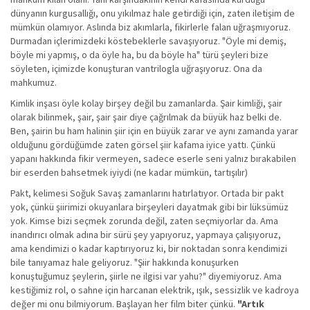
dünyanın kurgusallığı, onu yıkılmaz hale getirdiği için, zaten iletişim de
mümkün olamıyor. Aslında biz akımlarla, fikirlerle falan uğraşmıyoruz.
Durmadan içlerimizdeki köstebeklerle savaşıyoruz. "Öyle mi demiş,
böyle mi yapmış, o da öyle ha, bu da böyle ha" türü şeyleri bize
söyleten, içimizde konuşturan vantrilogla uğraşıyoruz. Ona da
mahkumuz.
Kimlik inşası öyle kolay birşey değil bu zamanlarda. Şair kimliği, şair
olarak bilinmek, şair, şair şair diye çağrılmak da büyük haz belki de.
Ben, şairin bu ham halinin şiir için en büyük zarar ve aynı zamanda yarar
olduğunu gördüğümde zaten görsel şiir kafama iyice yattı. Çünkü
yapanı hakkında fikir vermeyen, sadece eserle seni yalnız bırakabilen
bir eserden bahsetmek iyiydi (ne kadar mümkün, tartışılır)
Pakt, kelimesi Soğuk Savaş zamanlarını hatırlatıyor. Ortada bir pakt
yok, çünkü şiirimizi okuyanlara birşeyleri dayatmak gibi bir lüksümüz
yok. Kimse bizi seçmek zorunda değil, zaten seçmiyorlar da. Ama
inandırıcı olmak adına bir sürü şey yapıyoruz, yapmaya çalışıyoruz,
ama kendimizi o kadar kaptırıyoruz ki, bir noktadan sonra kendimizi
bile tanıyamaz hale geliyoruz. "Şiir hakkında konuşurken
konuştuğumuz şeylerin, şiirle ne ilgisi var yahu?" diyemiyoruz. Ama
kestiğimiz rol, o sahne için harcanan elektrik, ışık, sessizlik ve kadroya
değer mi onu bilmiyorum. Başlayan her film biter çünkü.
"Artık