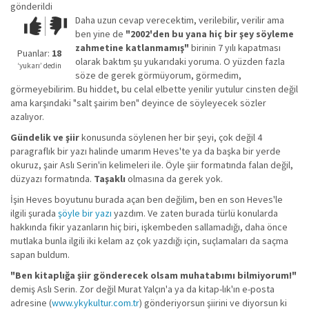
gönderildi
Daha uzun cevap verecektim, verilebilir, verilir ama
Çok iyi!
O
ben yine de
"2002'den bu yana hiç bir şey söyleme
kadar
zahmetine katlanmamış"
birinin 7 yılı kapatması
iyi
Puanlar:
18
olarak baktım şu yukarıdaki yoruma. O yüzden fazla
değil!
‘yukarı’ dedin
söze de gerek görmüyorum, görmedim,
görmeyebilirim. Bu hiddet, bu celal elbette yenilir yutulur cinsten değil
ama karşındaki "salt şairim ben" deyince de söyleyecek sözler
azalıyor.
Gündelik ve şiir
konusunda söylenen her bir şeyi, çok değil 4
paragraflık bir yazı halinde umarım Heves'te ya da başka bir yerde
okuruz, şair Aslı Serin'in kelimeleri ile. Öyle şiir formatında falan değil,
düzyazı formatında.
Taşaklı
olmasına da gerek yok.
İşin Heves boyutunu burada açan ben değilim, ben en son Heves'le
ilgili şurada
şöyle bir yazı
yazdım. Ve zaten burada türlü konularda
hakkında fikir yazanların hiç biri, işkembeden sallamadığı, daha önce
mutlaka bunla ilgili iki kelam az çok yazdığı için, suçlamaları da saçma
sapan buldum.
"Ben kitaplığa şiir gönderecek olsam muhatabımı bilmiyorum!"
demiş Aslı Serin. Zor değil Murat Yalçın'a ya da kitap-lık'ın e-posta
adresine (
www.ykykultur.com.tr
) gönderiyorsun şiirini ve diyorsun ki