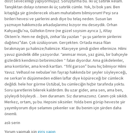
dost sevecenliği yapıyormuşuz. Soruşturma bu. İki üç satırlık kelam.
Tanışlıktan dolayı istenen iki üç satırlık cümle. Yok, bi bok yani. Ben
kitaplığa şiir gönderecek olsam muhatabımı bilmiyorum! Peşi sıra
birileri hevesi ve şairlerini andı diye bu telaş neden. Susun lan
yazmayın hakkımızda arkadaşlarımız kızıyor mu deseydik. Orhan
Kahyaoğlu’na, Gültekin Emre (ne güzel soyisim ayrıca :), Altay
Öktem’e. Hem ne değişti, zinhar’da yazılan “ şu şu şairlerin şiirilerini
dağıtınız”dan. Çok üzülüyorum. Gerçekten. Ortada masa filan
bırakmayan şu halinize/halimize. Klavyeye şimdi giden ellerinize. Hilmi
yavuz gündelik dille yazıyordur. “anımsar mısın, yaz günü, bir bahçeyle
gizledikti kendimizi birbirimizden “ falan diyordur. Ama gökdelenler,
ama kontörler, ama kredi kartları. “Tıfıl garson” bunu hiç bilmiyor Hilmi
Yavuz. Velhasıl ne nebulae’nin fayrap hakkında bir şeyler söyleyeceği,
ne serkan’ın düşünmeden edilen laflar diye köpüreceği bir cümlecik
değildi. hele hor görme Üstübal, bu cümleciğin hiçbir tarafında yoktu.
Soru işaretlerini bilerek kaldırdım. Bu uzar gider, ama sen, ama ben,
şöyleydi böyleydi… ben duramam. Siz duramazsınız. Canım çok sıkıldı.
Merkez, ortam, şu bu. Hepsini siksinler. Yolda beni görüp heveste şiir
yayımlıyorum diye selamını çekenler var. Bu benim için şiirden daha
önemli.
aslı serin
Yorum yapmak için
giriş yapın