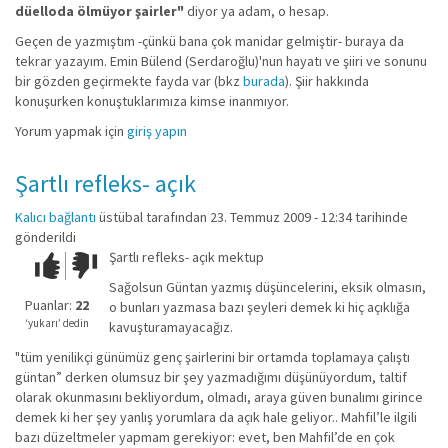
düelloda ölmüyor şairler"
diyor ya adam, o hesap.
Geçen de yazmıştım -çünkü bana çok manidar gelmiştir- buraya da
tekrar yazayım. Emin Bülend (Serdaroğlu)'nun hayatı ve şiiri ve sonunu
bir gözden geçirmekte fayda var (bkz
burada
). Şiir hakkında
konuşurken konuştuklarımıza kimse inanmıyor.
Yorum yapmak için
giriş yapın
Şartlı refleks- açık
Kalıcı bağlantı
üstübal
tarafından 23. Temmuz 2009 - 12:34 tarihinde
gönderildi
Şartlı refleks- açık mektup
Çok iyi!
O
kadar
Sağolsun Güntan yazmış düşüncelerini, eksik olmasın,
iyi
Puanlar:
22
o bunları yazmasa bazı şeyleri demek ki hiç açıklığa
değil!
‘yukarı’ dedin
kavuşturamayacağız.
"tüm yenilikçi günümüz genç şairlerini bir ortamda toplamaya çalıştı
güntan” derken olumsuz bir şey yazmadığımı düşünüyordum, taltif
olarak okunmasını bekliyordum, olmadı, araya güven bunalımı girince
demek ki her şey yanlış yorumlara da açık hale geliyor.. Mahfil’le ilgili
bazı düzeltmeler yapmam gerekiyor: evet, ben Mahfil’de en çok