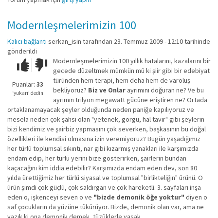
Modernleşmelerimizin 100
Kalıcı bağlantı
serkan_isin
tarafından 23. Temmuz 2009 - 12:10 tarihinde
gönderildi
Modernleşmelerimizin 100 yıllık hatalarını, kazalarını bir
Çok iyi!
O
gecede düzeltmek mümkün mü ki şiir gibi bir edebiyat
kadar
türünden hem terapi, hem deha hem de varoluş
iyi
Puanlar:
33
bekliyoruz?
Biz ve Onlar
ayrımını doğuran ne? Ve bu
değil!
‘yukarı’ dedin
ayrımın trilyon megawatt gücüne eriştiren ne? Ortada
ortaklanamayacak şeyler olduğunda neden paniğe kapılıyoruz ve
mesela neden çok şahsi olan "yetenek, görgü, hal tavır" gibi şeylerin
bizi kendimiz ve şairbiz yapmasını çok severken, başkasının bu doğal
özellikleri ile kendisi olmasına izin veremiyoruz? Bugün yaşadığımız
her türlü toplumsal sıkıntı, nar gibi kızarmış yanakları ile karşımızda
endam edip, her türlü yerini bize gösterirken, şairlerin bundan
kaçacağını kim iddia edebilir? Karşımızda endam eden dev, son 80
yılda ürettiğimiz her türlü siyasal ve toplumsal "birlikteliğin" ürünü. O
ürün şimdi çok güçlü, çok saldırgan ve çok hareketli. 3. sayfaları inşa
eden o, işkenceyi seven o ve
"bizde demonik öğe yoktur"
diyen o
saf çocukların da yüzüne tükürüyor. Bizde, demonik olan var, ama ne
yazık ki ona demonik demek, tüzüklerle yasak.