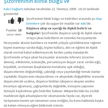
Şizofreninin klinik bulgu ve
Kalıcı bağlantı
nebulae
tarafından 22. Temmuz 2009 - 16:16 tarihinde
gönderildi
Şizofreninin klinik bulgu ve belirtileri arasında şu
olup-
Çok iyi!
O
bitenlere
çok da uygun bir madde var
wiki
'de. :
kadar
Düşünce akışı ve içeriği ile ilişkili belirti ve
iyi
Puanlar:
18
bulgular:
Şizofrenide düşünce içeriği ile ilişkili olarak
değil!
‘yukarı’ dedin
ortaya çıkan belirtilerin en önemlisi hezeyanlardır.
Hezeyanlar aksine kanıtlara ve mantık yoluyla çürütülmesine rağmen
kişinin inanmayı sürdürdüğü, kişinin kültürü, dini ve eğitimi ile ilişkili
olarak normal kabul edilemeyecek türden yanlış inanışlardır.
Şizofrenide ortaya çıkan hezeyanlar arasında referans (üzerine
alınma), etkilenme, kıskançlık, perseküsyon (kişiye zarar verileceği),
büyüklük, erotomani (başkalarının kendisine aşık olduğu),
düşüncelerinin değiştirildiği, çalındığı veya yayınlandığı temalı olanlar
sayılabilir. Düşüncenin oluşturulması ve akışındaki değişiklikler arasında
düşüncelerde azalma, düşünce blokları (düşünce akışının aniden
kesintiye uğraması), çağrışımlarda dağınıklık, konuşma yapısının
tümüyle kaybolması gibi belirtiler bulunur. Wikipedia'daki bu sözlük
maddesini ilgili arkadaşların bir okumasında fayda var, diyerek
tartışmanın benim için tamamen sona erdiğini, bu konu hakkında başka
da kelam etmeyeceğimi bildirmek isterim.