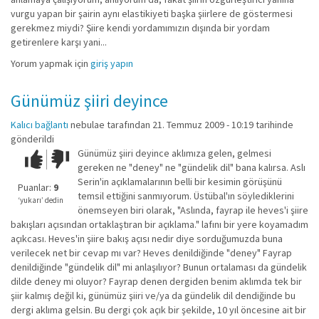
vurgu yapan bir şairin aynı elastikiyeti başka şiirlere de göstermesi
gerekmez miydi? Şiire kendi yordamımızın dışında bir yordam
getirenlere karşı yani...
Yorum yapmak için
giriş yapın
Günümüz şiiri deyince
Kalıcı bağlantı
nebulae
tarafından 21. Temmuz 2009 - 10:19 tarihinde
gönderildi
Günümüz şiiri deyince aklımıza gelen, gelmesi
Çok iyi!
O
gereken ne "deney" ne "gündelik dil" bana kalırsa. Aslı
kadar
Serin'in açıklamalarının belli bir kesimin görüşünü
iyi
Puanlar:
9
temsil ettiğini sanmıyorum. Üstübal'ın söylediklerini
değil!
‘yukarı’ dedin
önemseyen biri olarak, "Aslında, fayrap ile heves'i şiire
bakışları açısından ortaklaştıran bir açıklama." lafını bir yere koyamadım
açıkcası. Heves'in şiire bakış açısı nedir diye sorduğumuzda buna
verilecek net bir cevap mı var? Heves denildiğinde "deney" Fayrap
denildiğinde "gündelik dil" mi anlaşılıyor? Bunun ortalaması da gündelik
dilde deney mi oluyor? Fayrap denen dergiden benim aklımda tek bir
şiir kalmış değil ki, günümüz şiiri ve/ya da gündelik dil dendiğinde bu
dergi aklıma gelsin. Bu dergi çok açık bir şekilde, 10 yıl öncesine ait bir