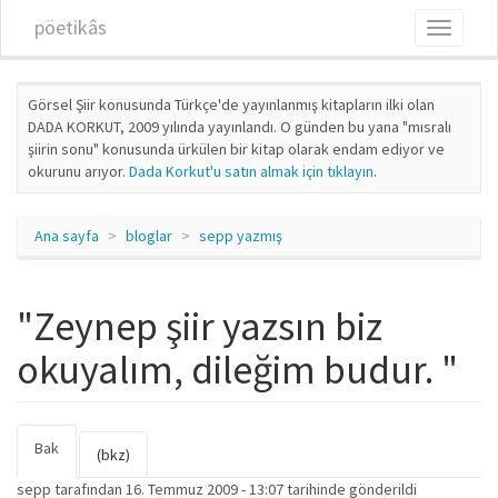
Ana içeriğe atla
pöetikâs
Toggle
navigati
Görsel Şiir konusunda Türkçe'de yayınlanmış kitapların ilki olan
DADA KORKUT, 2009 yılında yayınlandı. O günden bu yana "mısralı
şiirin sonu" konusunda ürkülen bir kitap olarak endam ediyor ve
okurunu arıyor.
Dada Korkut'u satın almak için tıklayın
.
Ana sayfa
bloglar
sepp yazmış
"Zeynep şiir yazsın biz
okuyalım, dileğim budur. "
Bak
(etkin
Birincil sekmeler
(bkz)
sekme)
sepp
tarafından 16. Temmuz 2009 - 13:07 tarihinde gönderildi