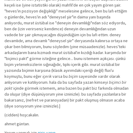
keçeli ise (yine istatistiki olarak) mahfil'de en çok yayım gören şair.
"heves'in pozisyon değişikliği" meselesine gelince, ben bu lafı ettiğim
o günlerde, heves'in adı "deneysel şiir"in daima yanı başında
anılıyordu, murat üstübal ise "deneyin devamlılığı"ndan söz ediyordu,
ben de (izin verirseniz kendimce) deneyin devamlılığından uzun
vadede bir şair çıkmayacağını düşündüğüm için bu lafı ettim. deney
devamlıdır, ama devamlı "deneysel şiir" deryasında kalınırsa ortaya ne
çıkar ben bilmiyorum, bunu söyledim (yine müsaadenizle). heves'teki
arkadaşlarım bana kızmadı murat üstübal'ın kızdığı kadar. karşımda bir
"biçimci pakt" görme isteğine gelince... bunu istemem açıkçası. çünkü
biçim yeteneksizlerin sığınağıdır, tıpkı içerik gibi. murat üstübal bir
yazısında biçimin karşısına (klasik ayırımdaki içeriği değil) flux'u
koymuştu, bunu eğer
içerik
varsa bu
biçim
sayesinde vardır olarak
anlıyorum ve katılıyorum. hala da bu sayfada yazan kimseyi
biçimci bir
pakt
içinde görmek istemem, ama bazen bu pakt biz farkında olmadan
da oluşur (diye düşünüyorum yine izninizle). bu sayfada yazılanlara bir
bakarsanız, (nefret ve paranoyadan) bir pakt oluşmuş olmasın acaba
(diye soruyorum yine izninizle).]
(cidden) hoşcakalın.
ahmet güntan.
Yorum yapmak için
giriş yapın