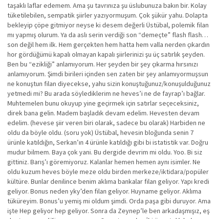
taşaklı laflar edemem. Ama şu tavrınıza şu üslubunuza bakın bir. Kolay
tüketilebilen, sempatik şiirler yazıyormuşum. Çok şükür yahu. Dolapta
bekleyip çöpe gitmiyor neyse ki desem değerli Üstübal, polemik filan
mı yapmış olurum. Ya da aslı serin verdiği son “demeçte” flash flash…
son değil hem ilk. Hem gerçekten hem hatta hem valla nerden çıkardın
hor gördüğümü kapalı olmayan kapalı şiirlerinizi şu üç satırlık şeyden.
Ben bu “ezikliği” anlamıyorum. Her şeyden bir şey çıkarma hırsınızı
anlamıyorum. Şimdi birileri içinden sen zaten bir şey anlamıyormuşsun
ne konuştun filan diyecekse, yahu sizin konuştuğunuz/konuşulduğunuz
yetmedi mi? Bu arada söylediklerim ne heves’i ne de fayrap’ı bağlar.
Muhtemelen bunu okuyup yine geçirmek için satırlar seçeceksiniz,
direk bana gelin. Madem başladık devam edelim. Hevesten devam
edelim. (hevese şiir veren biri olarak, sadece bu olarak) Harbiden ne
oldu da böyle oldu. (soru yok) Üstübal, hevesin bloğunda senin 7
ürünle katıldığın, Serkan’ın 4 ürünle katıldığı gibi bi istatistik var. Doğru
mudur bilmem. Baya çok yani. Bu dergide devrim mi oldu. Yoo. Bi siz
gittiniz. Barış’ı göremiyoruz. Kalanlar hemen hemen aynı isimler. Ne
oldu kuzum heves böyle meze oldu birden merkeze/iktidara/popüler
kültüre. Bunlar denilince benim aklıma bankalar filan geliyor. Yapı kredi
geliyor. Bonus neden yky’den filan geliyor. Huyname geliyor. Aklıma
tüküreyim. Bonus’u yemiş mi oldum şimdi. Orda paşa gibi duruyor. Ama
işte Hep geliyor hep geliyor. Sonra da Zeynep’le ben arkadaşmışız, eş