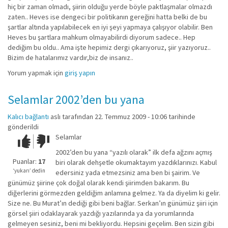
hiç bir zaman olmadı, şiirin olduğu yerde böyle paktlaşmalar olmazdı
zaten.. Heves ise dengeci bir politikanın gereğini hatta belki de bu
şartlar altında yapılabilecek en iyi şeyi yapmaya çalışıyor olabilir. Ben
Heves bu şartlara mahkum olmayabilirdi diyorum sadece.. Hep
dediğim bu oldu.. Ama işte hepimiz dergi çıkarıyoruz, şiir yazıyoruz..
Bizim de hatalarımız vardır,biz de insanız..
Yorum yapmak için
giriş yapın
Selamlar 2002’den bu yana
Kalıcı bağlantı
aslı
tarafından 22. Temmuz 2009 - 10:06 tarihinde
gönderildi
Selamlar
Çok iyi!
O
kadar
2002’den bu yana “yazılı olarak” ilk defa ağzını açmış
iyi
Puanlar:
17
biri olarak dehşetle okumaktayım yazdıklarınızı. Kabul
değil!
‘yukarı’ dedin
edersiniz yada etmezsiniz ama ben bi şairim. Ve
günümüz şiirine çok doğal olarak kendi şiirimden bakarım. Bu
diğerlerini görmezden geldiğim anlamına gelmez. Ya da diyelim ki gelir.
Size ne. Bu Murat’ın dediği gibi beni bağlar. Serkan’ın günümüz şiiri için
görsel şiiri odaklayarak yazdığı yazılarında ya da yorumlarında
gelmeyen sesiniz, beni mi bekliyordu. Hepsini geçelim. Ben sizin gibi