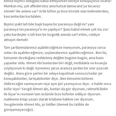
Kimse biçimci olduğunu kabul etmiyorken nereye konuşuyoruz ısrarla?
Mümkün mü, çok affedersiniz ama kutsal damacana’ya tecavüz
etmek? Ne anlamı var? Artık lütfen şu bize köstek olan kelimelerden,
kavramlardan kurtulalım..
Biçimci pakt lafı bile başlı başına bir paranoya değil mi? yani
paranoya’nın paranoya’sı mı yapılıyor? Şunu kabul etmek çok mu zor:
yahu kardeşler o lafı ben bir kızgınlık anında sarf ettim, ciddiye
almayın demek!
Tüm şartlanmalarımızı aşabileceğimize inanıyorum, paranoya varsa
onları da aşabileceğimize, suçlamalarımızı aşabileceğimize.. Ben hiç
kimsenin dostluğunu reddetmiş değilim bugüne bugün, ama bunu
yapanlar oldu. Ahmet Abi bunlardan biri değil, mutlulukla ve kıvançla
söylüyorum ki değil. Ayrımımız şiirse aramıza şiirden bir sınır çizecek
değiliz.. Bana göre şairleri bir adaya kapatmalı sonsuza kadar şiir
konuşabilsinler, tartışabilsinler diye.. Ben kimsenin birbirini
öldüreceğini sanmıyorum niye aynı şiiri yazmıyoruz diye.. o halde onca
küfür niye? Sevgili Ahmet abi, bunları da gör diyorum, rahmetli Bekir
ile Diyar’ın resminin tam üstünde bize küfürler ediliyor diyorum..
mahkeme kitap yazarı olarak kitabının hakkını ver diyorum..
Sevgilerimle Ahmet Abi, iyi tatiller (demek bu tatilde de
görüşemeyeceğiz)..