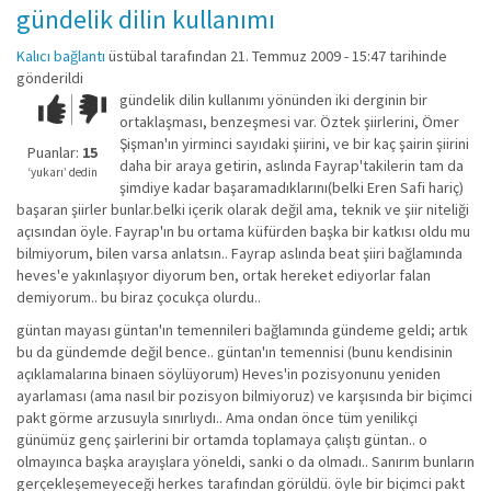
gündelik dilin kullanımı
Kalıcı bağlantı
üstübal
tarafından 21. Temmuz 2009 - 15:47 tarihinde
gönderildi
gündelik dilin kullanımı yönünden iki derginin bir
Çok iyi!
O
ortaklaşması, benzeşmesi var. Öztek şiirlerini, Ömer
kadar
Şişman'ın yirminci sayıdaki şiirini, ve bir kaç şairin şiirini
iyi
Puanlar:
15
daha bir araya getirin, aslında Fayrap'takilerin tam da
değil!
‘yukarı’ dedin
şimdiye kadar başaramadıklarını(belki Eren Safi hariç)
başaran şiirler bunlar.belki içerik olarak değil ama, teknik ve şiir niteliği
açısından öyle. Fayrap'ın bu ortama küfürden başka bir katkısı oldu mu
bilmiyorum, bilen varsa anlatsın.. Fayrap aslında beat şiiri bağlamında
heves'e yakınlaşıyor diyorum ben, ortak hereket ediyorlar falan
demiyorum.. bu biraz çocukça olurdu..
güntan mayası güntan'ın temennileri bağlamında gündeme geldi; artık
bu da gündemde değil bence.. güntan'ın temennisi (bunu kendisinin
açıklamalarına binaen söylüyorum) Heves'in pozisyonunu yeniden
ayarlaması (ama nasıl bir pozisyon bilmiyoruz) ve karşısında bir biçimci
pakt görme arzusuyla sınırlıydı.. Ama ondan önce tüm yenilikçi
günümüz genç şairlerini bir ortamda toplamaya çalıştı güntan.. o
olmayınca başka arayışlara yöneldi, sanki o da olmadı.. Sanırım bunların
gerçekleşemeyeceği herkes tarafından görüldü. öyle bir biçimci pakt