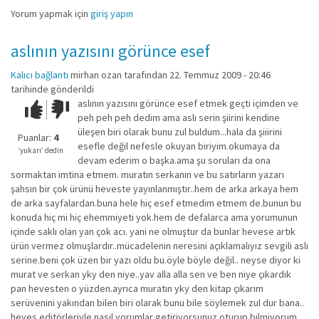
Yorum yapmak için
giriş yapın
aslının yazısını görünce esef
Kalıcı bağlantı
mirhan ozan
tarafından 22. Temmuz 2009 - 20:46
tarihinde gönderildi
aslının yazısını görünce esef etmek geçti içimden ve
Çok iyi!
O
peh peh peh dedim ama aslı serin şiirini kendine
kadar
üleşen biri olarak bunu zul buldum...hala da şiiirini
iyi
Puanlar:
4
esefle değil nefesle okuyan biriyim.okumaya da
değil!
‘yukarı’ dedin
devam ederim o başka.ama şu soruları da ona
sormaktan imtina etmem. muratın serkanın ve bu satırların yazarı
şahsın bir çok ürünü heveste yayınlanmıştır..hem de arka arkaya hem
de arka sayfalardan.buna hele hiç esef etmedim etmem de.bunun bu
konuda hiç mi hiç ehemmiyeti yok.hem de defalarca ama yorumunun
içinde saklı olan yan çok acı. yani ne olmuştur da bunlar hevese artık
ürün vermez olmuşlardır..mücadelenin neresini açıklamalıyız sevgili aslı
serine.beni çok üzen bir yazı oldu bu.öyle böyle değil.. neyse diyor ki
murat ve serkan yky den niye..yav alla alla sen ve ben niye çıkardık
pan hevesten o yüzden.ayrıca muratın yky den kitap çıkarım
serüvenini yakından bilen biri olarak bunu bile söylemek zul dur bana..
heves editörleriyle nasıl yorumlar getiriyorsunuz oturup bilmiyorum