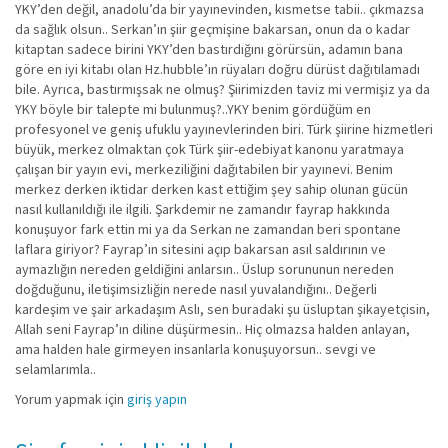
YKY’den değil, anadolu’da bir yayınevinden, kısmetse tabii.. çıkmazsa
da sağlık olsun.. Serkan’ın şiir geçmişine bakarsan, onun da o kadar
kitaptan sadece birini YKY’den bastırdığını görürsün, adamın bana
göre en iyi kitabı olan Hz.hubble’ın rüyaları doğru dürüst dağıtılamadı
bile. Ayrıca, bastırmışsak ne olmuş? Şiirimizden taviz mi vermişiz ya da
YKY böyle bir talepte mi bulunmuş?..YKY benim gördüğüm en
profesyonel ve geniş ufuklu yayınevlerinden biri. Türk şiirine hizmetleri
büyük, merkez olmaktan çok Türk şiir-edebiyat kanonu yaratmaya
çalışan bir yayın evi, merkeziliğini dağıtabilen bir yayınevi. Benim
merkez derken iktidar derken kast ettiğim şey sahip olunan gücün
nasıl kullanıldığı ile ilgili. Şarkdemir ne zamandır fayrap hakkında
konuşuyor fark ettin mi ya da Serkan ne zamandan beri spontane
laflara giriyor? Fayrap’ın sitesini açıp bakarsan asıl saldırının ve
aymazlığın nereden geldiğini anlarsın.. Üslup sorununun nereden
doğduğunu, iletişimsizliğin nerede nasıl yuvalandığını.. Değerli
kardeşim ve şair arkadaşım Aslı, sen buradaki şu üsluptan şikayetçisin,
Allah seni Fayrap’ın diline düşürmesin.. Hiç olmazsa halden anlayan,
ama halden hale girmeyen insanlarla konuşuyorsun.. sevgi ve
selamlarımla..
Yorum yapmak için
giriş yapın