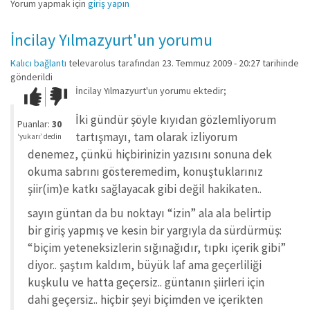
Yorum yapmak için
giriş yapın
İncilay Yılmazyurt'un yorumu
Kalıcı bağlantı
televarolus
tarafından 23. Temmuz 2009 - 20:27 tarihinde
gönderildi
İncilay Yılmazyurt'un yorumu ektedir;
Çok iyi!
O
kadar
İki gündür şöyle kıyıdan gözlemliyorum
iyi
Puanlar:
30
değil!
tartışmayı, tam olarak izliyorum
‘yukarı’ dedin
denemez, çünkü hiçbirinizin yazısını sonuna dek
okuma sabrını gösteremedim, konuştuklarınız
şiir(im)e katkı sağlayacak gibi değil hakikaten..
sayın güntan da bu noktayı “izin” ala ala belirtip
bir giriş yapmış ve kesin bir yargıyla da sürdürmüş:
“biçim yeteneksizlerin sığınağıdır, tıpkı içerik gibi”
diyor.. şaştım kaldım, büyük laf ama geçerliliği
kuşkulu ve hatta geçersiz.. güntanın şiirleri için
dahi geçersiz.. hiçbir şeyi biçimden ve içerikten