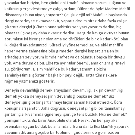
yazanlardan biriyim, ben çünkü ehl-i mahfil olmanın sorumluluğunu ve
katkısını gerçekleştirmeye çalışıyordum, Bülent de öyle! Madem Mahfil
düşmanıyız bunu niye yapıyoruz? Çelişki değil mi? Mahfil’in başlarında
dergi neredeyse çıkmayacaktı, yaparız dedim biraz daha fazla çalışır
çıkarırız dergiyi (Güntan buna şahittir) ben yazı yazarım dedim, hiç
olmazsa üç-beş ay daha çıkarırız dedim.. Dergide kavga çıktıysa bunun
sorumlusu iyi birer şair olan ama editörlükleri de bir o kadar kötü olan
iki değerli arkadaşımızdı. Süreci iyi yönetemediler, ve ehl-i mahfil’e
haber verme zahmetine bile girmeden dergiyi kapattılar! Ben bu
arkadaşları seviyorum içimde nefret ya da olumsuz başka bir duygu
yok. Ama durum da bu. Elbette ayrıntılar önemli, ama onlara girmeyi
zul görüyorum.. Bizim Mahfil’de bu kadar yazmamız bizim
samimiyetimizi gösterir başka bir şeyi değil.. Hatta tüm risklere
rağmen yazmamızı gösterir..
Deneyin devamlılığı demek arayışların devamlılığı, akışın devamlılığı
demek yoksa deneysel şiirin devamlılığı başka ne demek? Biz
deneysel şiir gibi bir şartlanmayı hiçbir zaman kabul etmedik, Ücra
konuşmaları şahittir. Daha doğrusu, deneysel şiir gibi bir tanımlamayı
şiir tarihçisi kıvamında çiğnemeyi şairliğe ters bulduk. Flux ne demek?
yemişim flux’u. Biz birer Anadolulu olarak Heraklit’in her şey akar
prensibini uygun bulduk bu anlamda… Bunu da flu flux klan’lık yaparak
savunmadık ama göçebe bir toplumun güdülerini de görmezden