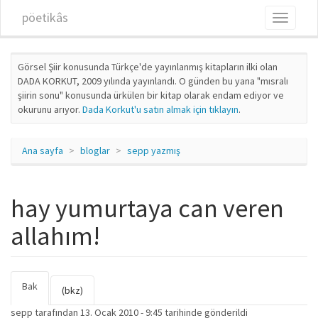
Ana içeriğe atla
pöetikâs
Toggle
navigati
Görsel Şiir konusunda Türkçe'de yayınlanmış kitapların ilki olan
DADA KORKUT, 2009 yılında yayınlandı. O günden bu yana "mısralı
şiirin sonu" konusunda ürkülen bir kitap olarak endam ediyor ve
okurunu arıyor.
Dada Korkut'u satın almak için tıklayın
.
Ana sayfa
bloglar
sepp yazmış
hay yumurtaya can veren
allahım!
Bak
(etkin
Birincil sekmeler
(bkz)
sekme)
sepp
tarafından 13. Ocak 2010 - 9:45 tarihinde gönderildi