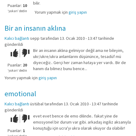
bilir.
iyi
Puanlar:
10
değil!
‘yukarı’ dedin
Yorum yapmak için
giriş yapın
Bir an insanın aklına
Kalıcı bağlantı
sepp
tarafından 13. Ocak 2010 - 13:47 tarihinde
gönderildi
Bir an insanın aklına gelmiyor değil ama ne bileyim,
Çok iyi!
O
ukr/ukre/ukra anlamlarını düşününce, tesadüf mü
kadar
diyeceğiz.. Gerçi her zaman hataya yer vardı.. Bir de
iyi
Puanlar:
20
hanım da bilmez bunu bence...
değil!
‘yukarı’ dedin
Yorum yapmak için
giriş yapın
emotional
Kalıcı bağlantı
üstübal
tarafından 13. Ocak 2010 - 13:47 tarihinde
gönderildi
evet evet bence de emo dilinde.. fakat yine de
Çok iyi!
O
emosyonel bir durum var gibi. arkadaş ingiliz aksanıyla
kadar
konuştuğu için ucra'yı ukra olarak okuyor da olabilir!
iyi
Puanlar:
1
değil!