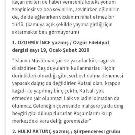
kaçan incileri de haber verirseniz koleksiyonum
zenginleşir ve ben sevinirim, sevinirken eğlenirim
de, de de eğlenirken vicdanım rahat etmez bir
türlü. (kamuya açık şekilde yayıma girdiği için
aktarmakta beis görmüyorum)
1. ÖZDEMİR İNCE yazmış / Özgür Edebiyat
dergisi sayı 19, Ocak-Şubat 2010
"İslamcı Müslüman şair ve yazarlar kör, sağır ve
dilsizdirler. Beş duyularını kullanmazlar. Hiçbir
derinlikleri olmadığı gibi, serbest dalma denemesi
yapacak dalgıç da değildirler. Kutsal olan, krapon
kağıdı ile yapılmış bir çiçektir. Kutsalı yok
etmeden şair olunmaz! Laik ve ladini olmadan da
olunmaz. Geleneğin çevresinde mahşere ya da ding
beygiri gibi dönüp dururlar. Koşumlarını kırıp
merkezdeki kara deliği göremezler."
2. HULKİ AKTUNÇ yazmış / Şiirpenceresi grubu