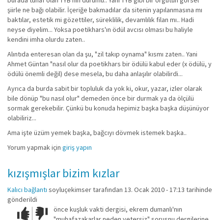
burada tuhaf olan TYB'nin durumu.. Yani TYB gibi bir örgütün görsel
şiirle ne bağı olabilir. İçeriğe bakmadılar da sitenin yapılanmasına mı
baktılar, estetik mi gözettiler, süreklilik, devamlılık filan mı.. Hadi
neyse diyelim... Yoksa poetikhars'ın ödül avcısı olması bu haliyle
kendini imha olurdu zaten..
Alıntıda enteresan olan da şu, "zil takıp oynama" kısmı zaten.. Yani
Ahmet Güntan "nasıl olur da poetikhars bir ödülü kabul eder (x ödülü, y
ödülü önemli değil) dese mesela, bu daha anlaşılır olabilirdi...
Ayrıca da burda sabit bir topluluk da yok ki, okur, yazar, izler olarak
bile dönüp "bu nasıl olur" demeden önce bir durmak ya da ölçülü
sormak gerekebilir. Çünkü bu konuda hepimiz başka başka düşünüyor
olabiliriz...
Ama işte üzüm yemek başka, bağcıyı dövmek istemek başka..
Yorum yapmak için
giriş yapın
kızışmışlar bizim kızlar
Kalıcı bağlantı
soyluçekimser
tarafından 13. Ocak 2010 - 17:13 tarihinde
gönderildi
önce kuşluk vakti dergisi, ekrem dumanlı'nın
Çok iyi!
O
"muhafazakarlar neden yetersiz" sorusnu dergilerine