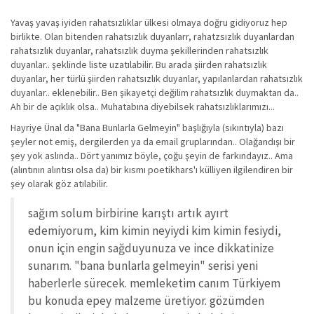
Yavaş yavaş iyiden rahatsızlıklar ülkesi olmaya doğru gidiyoruz hep
birlikte. Olan bitenden rahatsızlık duyanlarr, rahatzsızlık duyanlardan
rahatsızlık duyanlar, rahatsızlık duyma şekillerinden rahatsızlık
duyanlar.. şeklinde liste uzatılabilir. Bu arada şiirden rahatsızlık
duyanlar, her türlü şiirden rahatsızlık duyanlar, yapılanlardan rahatsızlık
duyanlar.. eklenebilir.. Ben şikayetçi değilim rahatsızlık duymaktan da..
Ah bir de açıklık olsa.. Muhatabına diyebilsek rahatsızlıklarımızı...
Hayriye Ünal da "Bana Bunlarla Gelmeyin" başlığıyla (sıkıntıyla) bazı
şeyler not emiş, dergilerden ya da email gruplarından.. Olağandışı bir
şey yok aslında.. Dört yanımız böyle, çoğu şeyin de farkındayız.. Ama
(alıntının alıntısı olsa da) bir kısmı poetikhars'ı külliyen ilgilendiren bir
şey olarak göz atılabilir.
sağım solum birbirine karıştı artık ayırt
edemiyorum, kim kimin neyiydi kim kimin fesiydi,
onun için engin sağduyunuza ve ince dikkatinize
sunarım. "bana bunlarla gelmeyin" serisi yeni
haberlerle sürecek. memleketim canım Türkiyem
bu konuda epey malzeme üretiyor. gözümden