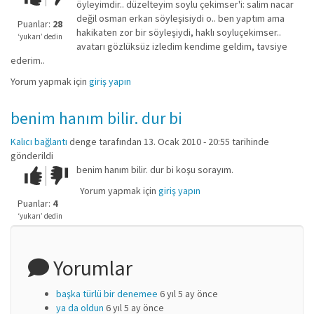
öyleyimdir.. düzelteyim soylu çekimser'i: salim nacar
kadar
değil osman erkan söyleşisiydi o.. ben yaptım ama
iyi
Puanlar:
28
hakikaten zor bir söyleşiydi, haklı soyluçekimser..
değil!
‘yukarı’ dedin
avatarı gözlüksüz izledim kendime geldim, tavsiye
ederim..
Yorum yapmak için
giriş yapın
benim hanım bilir. dur bi
Kalıcı bağlantı
denge
tarafından 13. Ocak 2010 - 20:55 tarihinde
gönderildi
benim hanım bilir. dur bi koşu sorayım.
Çok iyi!
O
kadar
Yorum yapmak için
giriş yapın
iyi
Puanlar:
4
değil!
‘yukarı’ dedin
Yorumlar
başka türlü bir denemee
6 yıl 5 ay önce
ya da oldun
6 yıl 5 ay önce