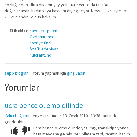
sözlüğünden. Ukra diye bir şey yok, ukre var.. o da (a.sıfat):
doğuramayan (kadın veya hayvan) diye geçiyor. Neyse.. ukra işte.. belli
ki ukr olandır... olsun bakalım...
Etiketler:
haydar ergülen
Özdemir İnce
hayriye ünal
özgür edebiyat
hulki aktunç
sepp blogları
Yorum yapmak için
giriş yapın
Yorumlar
ücra bence o. emo dilinde
Kalıcı bağlantı
denge
tarafından 13. Ocak 2010 - 13:38 tarihinde
gönderildi
ücra bence o. emo dilinde yazılmış, transkripsiyonda
Çok iyi!
O
hata meydana gelmiş. ben bilmem tabi, tahmin. hanım
kadar