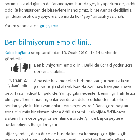
sorumluluk olduğunun da farkındayım. burada geyik yaparken de, ciddi
ciddi (!) konuşurken de birşeylere inandığımız, birşeyler beklediğimiz
için düşünerek de yapıyoruz. ve inatla her "şey" birleşik yazılmalı.
Yorum yapmak için
giriş yapın
Ben bilmiyorum emo dilini..
Kalıcı bağlantı
sepp
tarafından 13. Ocak 2010 - 14:14 tarihinde
gönderildi
Ben bilmiyorum emo dilini.. Belki de ücra diyodur ukra
Çok iyi!
O
derken.. olabilir...
kadar
iyi
Puanlar:
23
Ama işte bazı meseleri birbirine karıştırmamak lazım
değil!
‘yukarı’ dedin
galiba.. Kişisel olarak ben de ödüllere karşıyım. Hatta
belki fazla radikal bir şekilde. Yani şu gibi nedenler benim için hafifletici
olmuyor: "ben almadım, onlar verdi.. a ödülü b ödülünden itibarlıdır..
sen bir şeyle katılmazsın onlar seni seçer vs. vs." Bana göre baştan
sona çürümüş bir sistem bizde ödül sistemi.. Psikoljide ödül-ceza
sistemi harekete geçirici ise filan da bizde /şiirde başka şeylere
neden oluyor. Bu işin bir yanı..
Diğer yandan, daha önce de burada kısaca konuşup geçtiğimiz gibi,