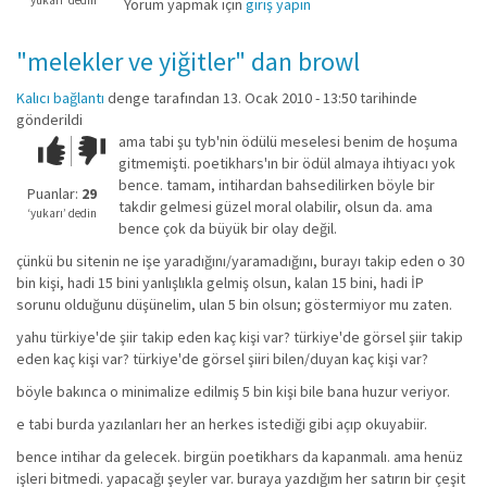
‘yukarı’ dedin
Yorum yapmak için
giriş yapın
"melekler ve yiğitler" dan browl
Kalıcı bağlantı
denge
tarafından 13. Ocak 2010 - 13:50 tarihinde
gönderildi
ama tabi şu tyb'nin ödülü meselesi benim de hoşuma
Çok iyi!
O
gitmemişti. poetikhars'ın bir ödül almaya ihtiyacı yok
kadar
bence. tamam, intihardan bahsedilirken böyle bir
iyi
Puanlar:
29
takdir gelmesi güzel moral olabilir, olsun da. ama
değil!
‘yukarı’ dedin
bence çok da büyük bir olay değil.
çünkü bu sitenin ne işe yaradığını/yaramadığını, burayı takip eden o 30
bin kişi, hadi 15 bini yanlışlıkla gelmiş olsun, kalan 15 bini, hadi İP
sorunu olduğunu düşünelim, ulan 5 bin olsun; göstermiyor mu zaten.
yahu türkiye'de şiir takip eden kaç kişi var? türkiye'de görsel şiir takip
eden kaç kişi var? türkiye'de görsel şiiri bilen/duyan kaç kişi var?
böyle bakınca o minimalize edilmiş 5 bin kişi bile bana huzur veriyor.
e tabi burda yazılanları her an herkes istediği gibi açıp okuyabiir.
bence intihar da gelecek. birgün poetikhars da kapanmalı. ama henüz
işleri bitmedi. yapacağı şeyler var. buraya yazdığım her satırın bir çeşit