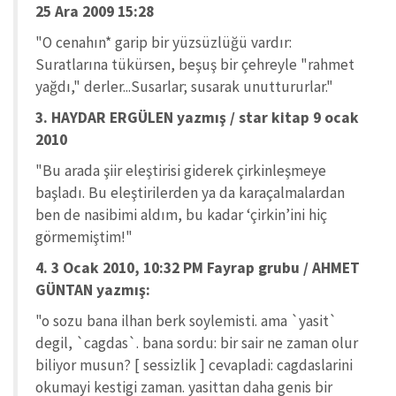
25 Ara 2009 15:28
"O cenahın* garip bir yüzsüzlüğü vardır:
Suratlarına tükürsen, beşuş bir çehreyle "rahmet
yağdı," derler...Susarlar; susarak unuttururlar."
3. HAYDAR ERGÜLEN yazmış / star kitap 9 ocak
2010
"Bu arada şiir eleştirisi giderek çirkinleşmeye
başladı. Bu eleştirilerden ya da karaçalmalardan
ben de nasibimi aldım, bu kadar ‘çirkin’ini hiç
görmemiştim!"
4. 3 Ocak 2010, 10:32 PM Fayrap grubu / AHMET
GÜNTAN yazmış:
"o sozu bana ilhan berk soylemisti. ama `yasit`
degil, `cagdas`. bana sordu: bir sair ne zaman olur
biliyor musun? [ sessizlik ] cevapladi: cagdaslarini
okumayi kestigi zaman. yasittan daha genis bir