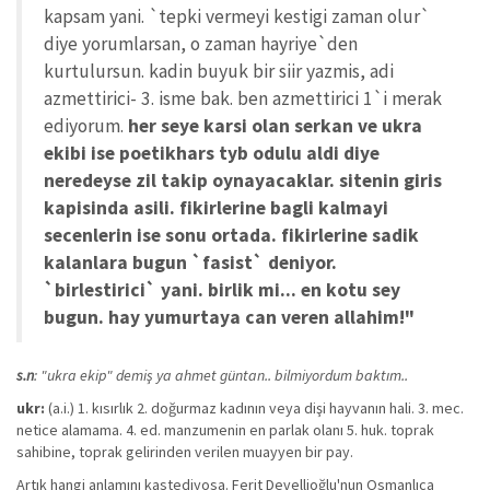
kapsam yani. `tepki vermeyi kestigi zaman olur`
diye yorumlarsan, o zaman hayriye`den
kurtulursun. kadin buyuk bir siir yazmis, adi
azmettirici- 3. isme bak. ben azmettirici 1`i merak
ediyorum.
her seye karsi olan serkan ve ukra
ekibi ise poetikhars tyb odulu aldi diye
neredeyse zil takip oynayacaklar. sitenin giris
kapisinda asili. fikirlerine bagli kalmayi
secenlerin ise sonu ortada. fikirlerine sadik
kalanlara bugun `fasist` deniyor.
`birlestirici` yani. birlik mi... en kotu sey
bugun. hay yumurtaya can veren allahim!"
s.n
: "ukra ekip" demiş ya ahmet güntan.. bilmiyordum baktım..
ukr:
(a.i.) 1. kısırlık 2. doğurmaz kadının veya dişi hayvanın hali. 3. mec.
netice alamama. 4. ed. manzumenin en parlak olanı 5. huk. toprak
sahibine, toprak gelirinden verilen muayyen bir pay.
Artık hangi anlamını kastediyosa. Ferit Devellioğlu'nun Osmanlıca