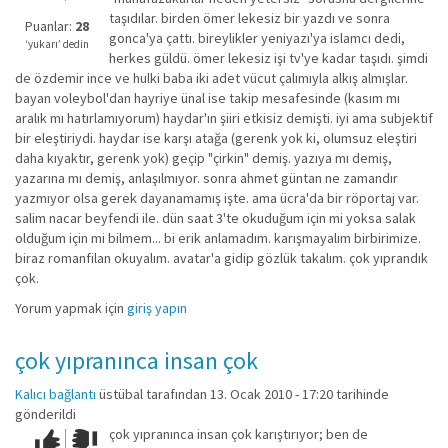
kadar
taşıdılar. birden ömer lekesiz bir yazdı ve sonra
iyi
Puanlar:
28
gonca'ya çattı. bireylikler yeniyazı'ya islamcı dedi,
değil!
‘yukarı’ dedin
herkes güldü. ömer lekesiz işi tv'ye kadar taşıdı. şimdi
de özdemir ince ve hulki baba iki adet vücut çalımıyla alkış almışlar.
bayan voleybol'dan hayriye ünal ise takip mesafesinde (kasım mı
aralık mı hatırlamıyorum) haydar'ın şiiri etkisiz demişti. iyi ama subjektif
bir eleştiriydi. haydar ise karşı atağa (gerenk yok ki, olumsuz eleştiri
daha kıyaktır, gerenk yok) geçip "çirkin" demiş. yazıya mı demiş,
yazarına mı demiş, anlaşılmıyor. sonra ahmet güntan ne zamandır
yazmıyor olsa gerek dayanamamış işte. ama ücra'da bir röportaj var.
salim nacar beyfendi ile. dün saat 3'te okuduğum için mi yoksa salak
olduğum için mi bilmem... bi erik anlamadım. karışmayalım birbirimize.
biraz romanfilan okuyalım. avatar'a gidip gözlük takalım. çok yıprandık
çok.
Yorum yapmak için
giriş yapın
çok yıpranınca insan çok
Kalıcı bağlantı
üstübal
tarafından 13. Ocak 2010 - 17:20 tarihinde
gönderildi
çok yıpranınca insan çok karıştırıyor; ben de
Çok iyi!
O