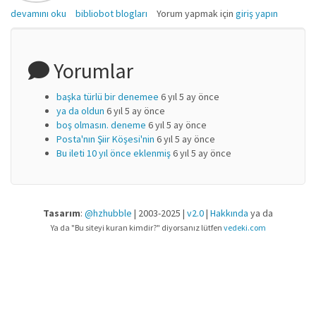
Gözün Süzdüğü Şiir, Şiirde Görsellik ve Görsel Şiir hakkında
devamını oku
bibliobot blogları
Yorum yapmak için
giriş yapın
Yorumlar
başka türlü bir denemee
6 yıl 5 ay önce
ya da oldun
6 yıl 5 ay önce
boş olmasın. deneme
6 yıl 5 ay önce
Posta'nın Şiir Köşesi'nin
6 yıl 5 ay önce
Bu ileti 10 yıl önce eklenmiş
6 yıl 5 ay önce
Tasarım
:
@hzhubble
| 2003-2025 |
v2.0
|
Hakkında
ya da
Ya da "Bu siteyi kuran kimdir?" diyorsanız lütfen
vedeki.com