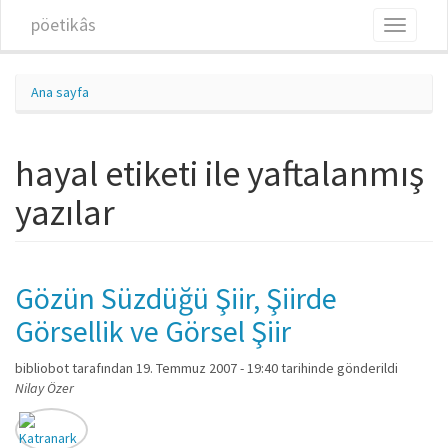
Ana içeriğe atla
pöetikâs
Toggle
navigati
Ana sayfa
hayal etiketi ile yaftalanmış
yazılar
Gözün Süzdüğü Şiir, Şiirde
Görsellik ve Görsel Şiir
bibliobot
tarafından 19. Temmuz 2007 - 19:40 tarihinde gönderildi
Nilay Özer