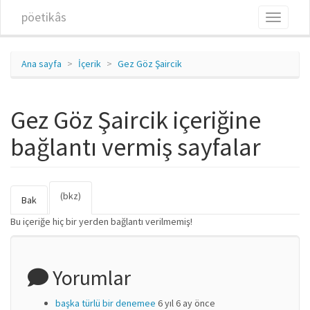
Ana içeriğe atla
pöetikâs
Toggle
navigati
Ana sayfa
İçerik
Gez Göz Şaircik
Gez Göz Şaircik içeriğine
bağlantı vermiş sayfalar
(bkz)
(etkin
Birincil sekmeler
Bak
sekme)
Bu içeriğe hiç bir yerden bağlantı verilmemiş!
Yorumlar
başka türlü bir denemee
6 yıl 6 ay önce