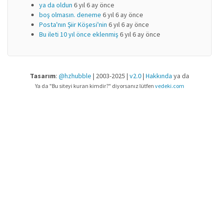
ya da oldun
6 yıl 6 ay önce
boş olmasın. deneme
6 yıl 6 ay önce
Posta'nın Şiir Köşesi'nin
6 yıl 6 ay önce
Bu ileti 10 yıl önce eklenmiş
6 yıl 6 ay önce
Tasarım
:
@hzhubble
| 2003-2025 |
v2.0
|
Hakkında
ya da
Ya da "Bu siteyi kuran kimdir?" diyorsanız lütfen
vedeki.com