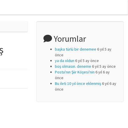
Yorumlar
ş
başka türlü bir denemee
6 yıl 5 ay
önce
ya da oldun
6 yıl 5 ay önce
boş olmasın. deneme
6 yıl 5 ay önce
Posta'nın Şiir Köşesi'nin
6 yıl 6 ay
önce
Bu ileti 10 yıl önce eklenmiş
6 yıl 6 ay
önce