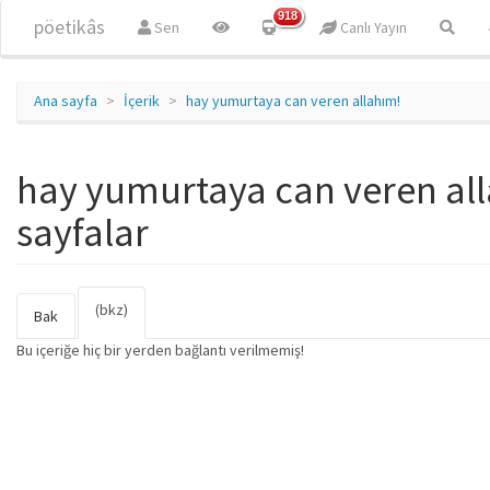
Ana içeriğe atla
918
pöetikâs
Sen
Canlı Yayın
Ana sayfa
İçerik
hay yumurtaya can veren allahım!
hay yumurtaya can veren alla
sayfalar
(bkz)
(etkin
Birincil sekmeler
Bak
sekme)
Bu içeriğe hiç bir yerden bağlantı verilmemiş!