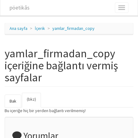
Ana içeriğe atla
pöetikâs
Toggle
navigati
Ana sayfa
İçerik
yamlar_firmadan_copy
yamlar_firmadan_copy
içeriğine bağlantı vermiş
sayfalar
(bkz)
(etkin
Birincil sekmeler
Bak
sekme)
Bu içeriğe hiç bir yerden bağlantı verilmemiş!
Yorumlar