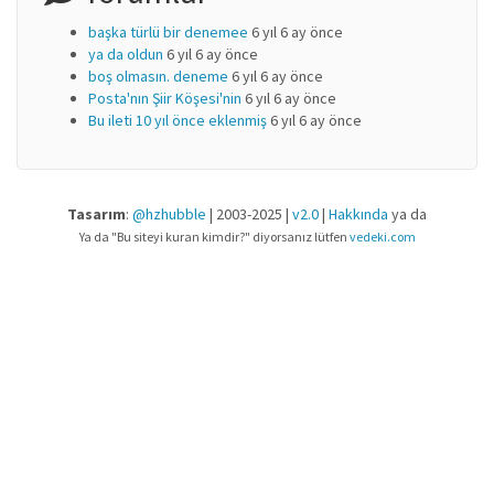
başka türlü bir denemee
6 yıl 6 ay önce
ya da oldun
6 yıl 6 ay önce
boş olmasın. deneme
6 yıl 6 ay önce
Posta'nın Şiir Köşesi'nin
6 yıl 6 ay önce
Bu ileti 10 yıl önce eklenmiş
6 yıl 6 ay önce
Tasarım
:
@hzhubble
| 2003-2025 |
v2.0
|
Hakkında
ya da
Ya da "Bu siteyi kuran kimdir?" diyorsanız lütfen
vedeki.com