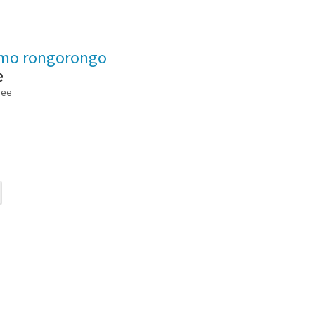
mo rongorongo
e
mee