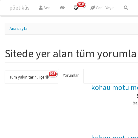
Ana içeriğe atla
918
pöetikâs
Sen
Canlı Yayın
Ana sayfa
Sitede yer alan tüm yorumlar
918
Yorumlar
(etkin
Birincil sekmeler
Tüm yakın tarihli içerik
sekme)
kohau motu m
ba
kohau motu m