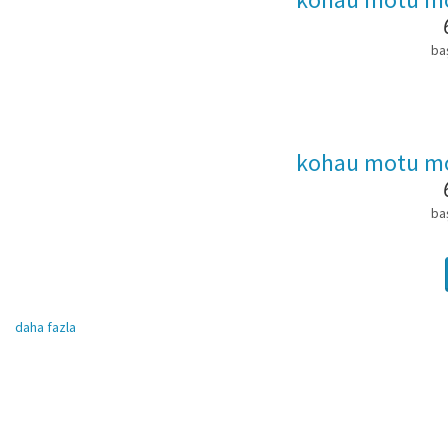
ba
kohau motu m
ba
daha fazla