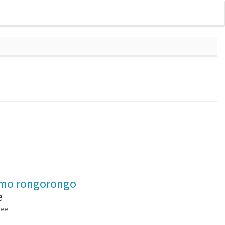
mo rongorongo
e
mee