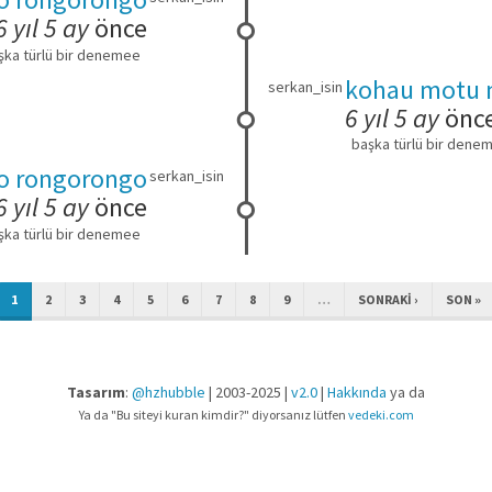
6 yıl 5 ay
önce
şka türlü bir denemee
kohau motu 
serkan_isin
6 yıl 5 ay
önc
başka türlü bir dene
o rongorongo
serkan_isin
6 yıl 5 ay
önce
şka türlü bir denemee
1
2
3
4
5
6
7
8
9
…
SONRAKI ›
SON »
Tasarım
:
@hzhubble
| 2003-2025 |
v2.0
|
Hakkında
ya da
Ya da "Bu siteyi kuran kimdir?" diyorsanız lütfen
vedeki.com