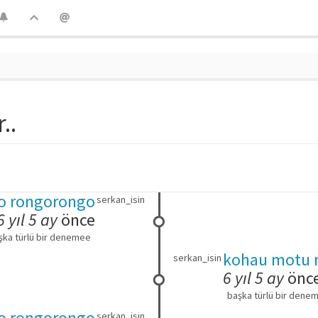
..
o rongorongo
serkan_isin
6 yıl 5 ay
önce
şka türlü bir denemee
kohau motu 
serkan_isin
6 yıl 5 ay
önc
başka türlü bir dene
o rongorongo
serkan_isin