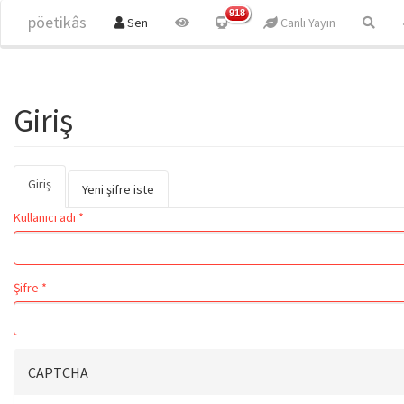
Ana içeriğe atla
918
pöetikâs
Sen
Canlı Yayın
Giriş
Giriş
(etkin
Birincil sekmeler
Yeni şifre iste
sekme)
Kullanıcı adı
*
Şifre
*
CAPTCHA