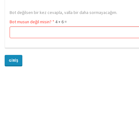
Bot değilsen bir kez cevapla, valla bir daha sormayacağım.
Bot musun değil misin?
*
4 + 6 =
GIRIŞ