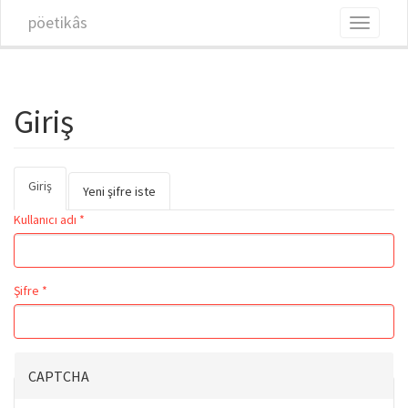
Ana içeriğe atla
pöetikâs
Toggle
navigati
Giriş
Giriş
(etkin
Birincil sekmeler
Yeni şifre iste
sekme)
Kullanıcı adı
*
Şifre
*
CAPTCHA