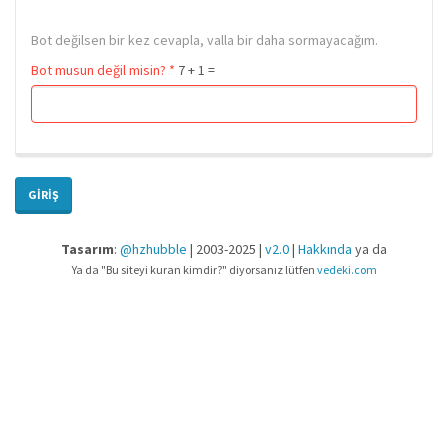
Bot değilsen bir kez cevapla, valla bir daha sormayacağım.
Bot musun değil misin?
*
7 + 1 =
GIRIŞ
Tasarım
:
@hzhubble
| 2003-2025 |
v2.0
|
Hakkında
ya da
Ya da "Bu siteyi kuran kimdir?" diyorsanız lütfen
vedeki.com