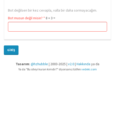
Bot değilsen bir kez cevapla, valla bir daha sormayacağım.
Bot musun değil misin?
*
8 + 3 =
GIRIŞ
Tasarım
:
@hzhubble
| 2003-2025 |
v2.0
|
Hakkında
ya da
Ya da "Bu siteyi kuran kimdir?" diyorsanız lütfen
vedeki.com