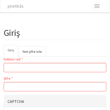
Ana içeriğe atla
pöetikâs
Toggle
navigati
Giriş
Giriş
(etkin
Birincil sekmeler
Yeni şifre iste
sekme)
Kullanıcı adı
*
Şifre
*
CAPTCHA