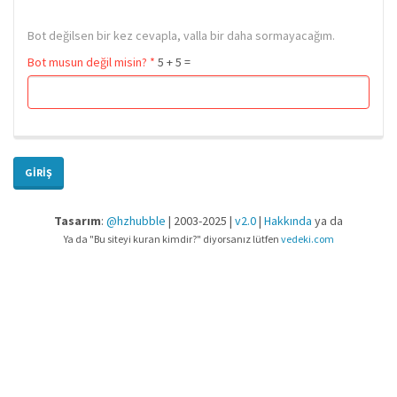
Bot değilsen bir kez cevapla, valla bir daha sormayacağım.
Bot musun değil misin?
*
5 + 5 =
GIRIŞ
Tasarım
:
@hzhubble
| 2003-2025 |
v2.0
|
Hakkında
ya da
Ya da "Bu siteyi kuran kimdir?" diyorsanız lütfen
vedeki.com