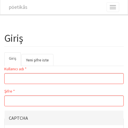
Ana içeriğe atla
pöetikâs
Toggle
navigati
Giriş
Giriş
(etkin
Birincil sekmeler
Yeni şifre iste
sekme)
Kullanıcı adı
*
Şifre
*
CAPTCHA