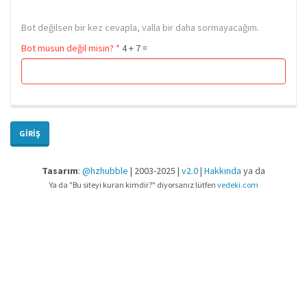
Bot değilsen bir kez cevapla, valla bir daha sormayacağım.
Bot musun değil misin?
*
4 + 7 =
GIRIŞ
Tasarım
:
@hzhubble
| 2003-2025 |
v2.0
|
Hakkında
ya da
Ya da "Bu siteyi kuran kimdir?" diyorsanız lütfen
vedeki.com