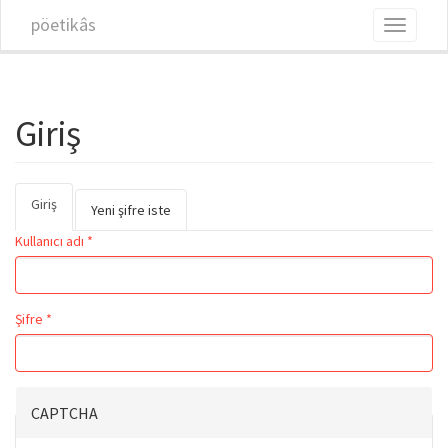
Ana içeriğe atla
pöetikâs
Toggle
navigati
Giriş
Giriş
(etkin
Birincil sekmeler
Yeni şifre iste
sekme)
Kullanıcı adı
*
Şifre
*
CAPTCHA