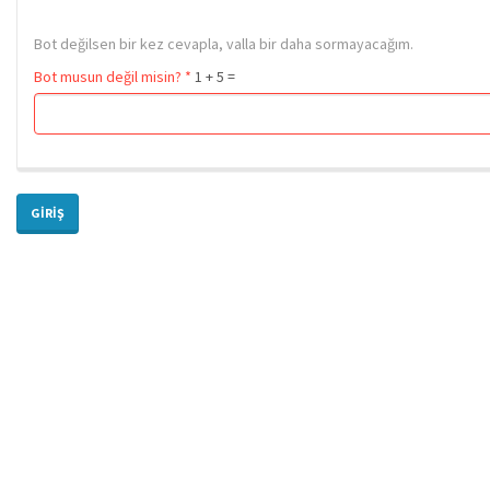
Bot değilsen bir kez cevapla, valla bir daha sormayacağım.
Bot musun değil misin?
*
1 + 5 =
GIRIŞ