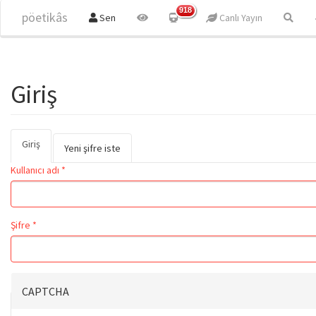
Ana içeriğe atla
918
pöetikâs
Sen
Canlı Yayın
Giriş
Giriş
(etkin
Birincil sekmeler
Yeni şifre iste
sekme)
Kullanıcı adı
*
Şifre
*
CAPTCHA