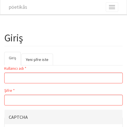
Ana içeriğe atla
pöetikâs
Toggle
navigati
Giriş
Giriş
(etkin
Birincil sekmeler
Yeni şifre iste
sekme)
Kullanıcı adı
*
Şifre
*
CAPTCHA