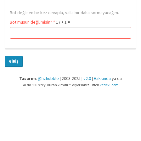
Bot değilsen bir kez cevapla, valla bir daha sormayacağım.
Bot musun değil misin?
*
17 + 1 =
GIRIŞ
Tasarım
:
@hzhubble
| 2003-2025 |
v2.0
|
Hakkında
ya da
Ya da "Bu siteyi kuran kimdir?" diyorsanız lütfen
vedeki.com