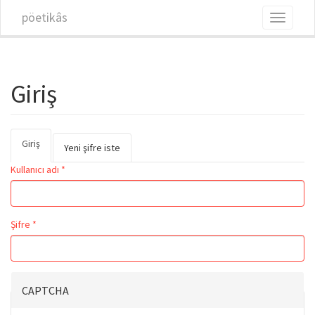
Ana içeriğe atla
pöetikâs
Toggle
navigati
Giriş
Giriş
(etkin
Birincil sekmeler
Yeni şifre iste
sekme)
Kullanıcı adı
*
Şifre
*
CAPTCHA