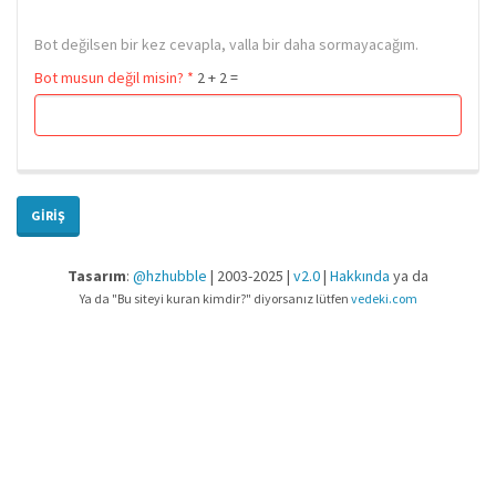
Bot değilsen bir kez cevapla, valla bir daha sormayacağım.
Bot musun değil misin?
*
2 + 2 =
GIRIŞ
Tasarım
:
@hzhubble
| 2003-2025 |
v2.0
|
Hakkında
ya da
Ya da "Bu siteyi kuran kimdir?" diyorsanız lütfen
vedeki.com