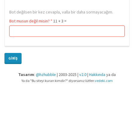
Bot değilsen bir kez cevapla, valla bir daha sormayacağım.
Bot musun değil misin?
*
11 + 3 =
GIRIŞ
Tasarım
:
@hzhubble
| 2003-2025 |
v2.0
|
Hakkında
ya da
Ya da "Bu siteyi kuran kimdir?" diyorsanız lütfen
vedeki.com