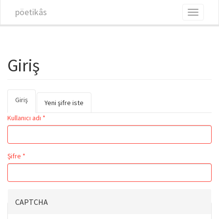
Ana içeriğe atla
pöetikâs
Toggle
navigati
Giriş
Giriş
(etkin
Birincil sekmeler
Yeni şifre iste
sekme)
Kullanıcı adı
*
Şifre
*
CAPTCHA