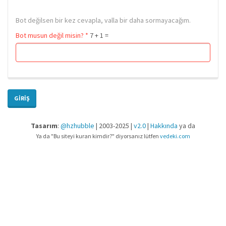
Bot değilsen bir kez cevapla, valla bir daha sormayacağım.
Bot musun değil misin?
*
7 + 1 =
GIRIŞ
Tasarım
:
@hzhubble
| 2003-2025 |
v2.0
|
Hakkında
ya da
Ya da "Bu siteyi kuran kimdir?" diyorsanız lütfen
vedeki.com