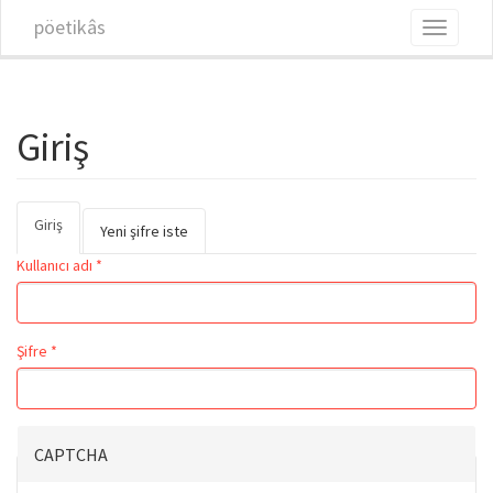
Ana içeriğe atla
pöetikâs
Toggle
navigati
Giriş
Giriş
(etkin
Birincil sekmeler
Yeni şifre iste
sekme)
Kullanıcı adı
*
Şifre
*
CAPTCHA