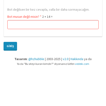
Bot değilsen bir kez cevapla, valla bir daha sormayacağım.
Bot musun değil misin?
*
2 + 14 =
GIRIŞ
Tasarım
:
@hzhubble
| 2003-2025 |
v2.0
|
Hakkında
ya da
Ya da "Bu siteyi kuran kimdir?" diyorsanız lütfen
vedeki.com