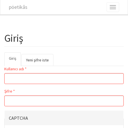
Ana içeriğe atla
pöetikâs
Toggle
navigati
Giriş
Giriş
(etkin
Birincil sekmeler
Yeni şifre iste
sekme)
Kullanıcı adı
*
Şifre
*
CAPTCHA