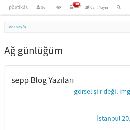
Ana içeriğe atla
918
pöetikâs
Sen
Canlı Yayın
Ana sayfa
Ağ günlüğüm
sepp Blog Yazıları
görsel şiir değil im
İstanbul 20