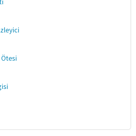
ti
zleyici
 Ötesi
isi