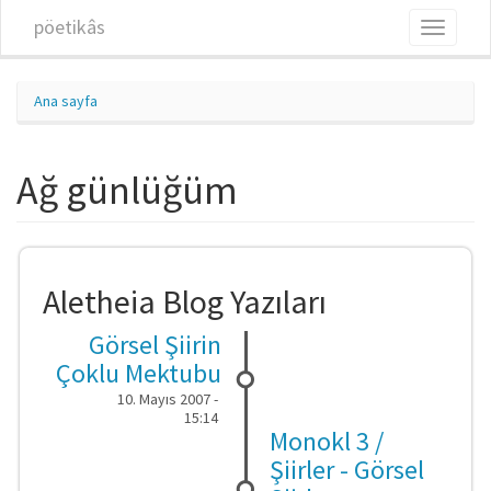
Ana içeriğe atla
pöetikâs
Toggle
navigati
Ana sayfa
Ağ günlüğüm
Aletheia Blog Yazıları
Görsel Şiirin
Çoklu Mektubu
10. Mayıs 2007 -
15:14
Monokl 3 /
Şiirler - Görsel