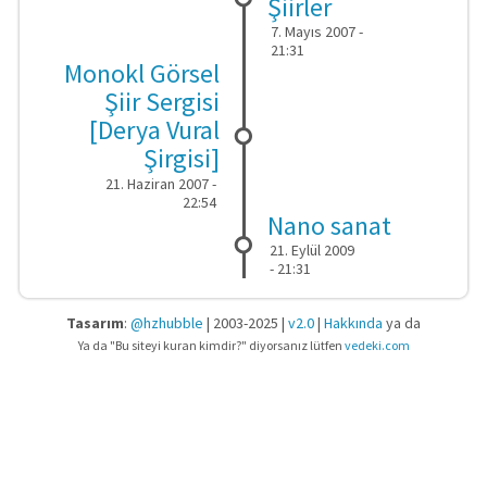
Şiirler
7. Mayıs 2007 -
21:31
Monokl Görsel
Şiir Sergisi
[Derya Vural
Şirgisi]
21. Haziran 2007 -
22:54
Nano sanat
21. Eylül 2009
- 21:31
Tasarım
:
@hzhubble
| 2003-2025 |
v2.0
|
Hakkında
ya da
Ya da "Bu siteyi kuran kimdir?" diyorsanız lütfen
vedeki.com