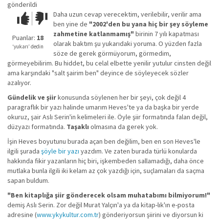
gönderildi
Daha uzun cevap verecektim, verilebilir, verilir ama
Çok iyi!
O
ben yine de
"2002'den bu yana hiç bir şey söyleme
kadar
zahmetine katlanmamış"
birinin 7 yılı kapatması
iyi
Puanlar:
18
olarak baktım şu yukarıdaki yoruma. O yüzden fazla
değil!
‘yukarı’ dedin
söze de gerek görmüyorum, görmedim,
görmeyebilirim. Bu hiddet, bu celal elbette yenilir yutulur cinsten değil
ama karşındaki "salt şairim ben" deyince de söyleyecek sözler
azalıyor.
Gündelik ve şiir
konusunda söylenen her bir şeyi, çok değil 4
paragraflık bir yazı halinde umarım Heves'te ya da başka bir yerde
okuruz, şair Aslı Serin'in kelimeleri ile. Öyle şiir formatında falan değil,
düzyazı formatında.
Taşaklı
olmasına da gerek yok.
İşin Heves boyutunu burada açan ben değilim, ben en son Heves'le
ilgili şurada
şöyle bir yazı
yazdım. Ve zaten burada türlü konularda
hakkında fikir yazanların hiç biri, işkembeden sallamadığı, daha önce
mutlaka bunla ilgili iki kelam az çok yazdığı için, suçlamaları da saçma
sapan buldum.
"Ben kitaplığa şiir gönderecek olsam muhatabımı bilmiyorum!"
demiş Aslı Serin. Zor değil Murat Yalçın'a ya da kitap-lık'ın e-posta
adresine (
www.ykykultur.com.tr
) gönderiyorsun şiirini ve diyorsun ki