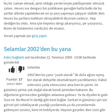
hiç bir zaman olmadı, şiirin olduğu yerde böyle paktlaşmalar olmazdı
zaten.. Heves ise dengeci bir politikanın gereğini hatta belki de bu
şartlar altında yapılabilecek en iyi şeyi yapmaya çalışıyor olabilir. Ben
Heves bu şartlara mahkum olmayabilirdi diyorum sadece.. Hep
dediğim bu oldu.. Ama işte hepimiz dergi çıkarıyoruz, şiir yazıyoruz..
Bizim de hatalarımız vardır,biz de insanız..
Yorum yapmak için
giriş yapın
Selamlar 2002’den bu yana
Kalıcı bağlantı
aslı
tarafından 22. Temmuz 2009 - 10:06 tarihinde
gönderildi
Selamlar
Çok iyi!
O
kadar
2002’den bu yana “yazılı olarak” ilk defa ağzını açmış
iyi
Puanlar:
17
biri olarak dehşetle okumaktayım yazdıklarınızı. Kabul
değil!
‘yukarı’ dedin
edersiniz yada etmezsiniz ama ben bi şairim. Ve
günümüz şiirine çok doğal olarak kendi şiirimden bakarım. Bu
diğerlerini görmezden geldiğim anlamına gelmez. Ya da diyelim ki gelir.
Size ne. Bu Murat’ın dediği gibi beni bağlar. Serkan’ın günümüz şiiri için
görsel şiiri odaklayarak yazdığı yazılarında ya da yorumlarında
gelmeyen sesiniz, beni mi bekliyordu. Hepsini geçelim. Ben sizin gibi