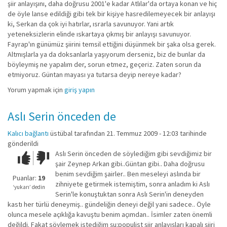
şiir anlayışını, daha doğrusu 2001'e kadar Atlılar'da ortaya konan ve hiç
de öyle lanse edildiği gibi tek bir kişiye hasredilemeyecek bir anlayışı
ki, Serkan da çok iyi hatırlar, ısrarla savunuyor. Yani artık
yeteneksizlerin elinde ıskartaya çıkmış bir anlayışı savunuyor.
Fayrap'ın günümüz şiirini temsil ettiğini düşünmek bir şaka olsa gerek.
Altmışlarla ya da doksanlarla yaşıyorum derseniz, biz de bunlar da
böyleymiş ne yapalım der, sorun etmez, geçeriz. Zaten sorun da
etmiyoruz. Güntan mayası ya tutarsa deyip nereye kadar?
Yorum yapmak için
giriş yapın
Aslı Serin önceden de
Kalıcı bağlantı
üstübal
tarafından 21. Temmuz 2009 - 12:03 tarihinde
gönderildi
Aslı Serin önceden de söylediğim gibi sevdiğimiz bir
Çok iyi!
O
şair Zeynep Arkan gibi..Güntan gibi.. Daha doğrusu
kadar
benim sevdiğim şairler.. Ben meseleyi aslında bir
iyi
Puanlar:
19
zihniyete getirmek istemiştim, sonra anladım ki Aslı
değil!
‘yukarı’ dedin
Serin'le konuştuktan sonra Aslı Serin'in deneyden
kastı her türlü deneymiş.. gündeliğin deneyi değil yani sadece.. Öyle
olunca mesele açıklığa kavuştu benim açımdan.. İsimler zaten önemli
değildi. Fakat söylemek istediğim şu:populist şiir anlayışları kapalı şiiri