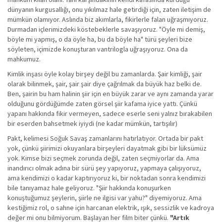
dünyanın kurgusallığı, onu yıkılmaz hale getirdiği için, zaten iletişim de
mümkün olamıyor. Aslında biz akımlarla, fikirlerle falan uğraşmıyoruz.
Durmadan içlerimizdeki köstebeklerle savaşıyoruz. "Öyle mi demiş,
böyle mi yapmış, o da öyle ha, bu da böyle ha" türü şeyleri bize
söyleten, içimizde konuşturan vantrilogla uğraşıyoruz. Ona da
mahkumuz.
Kimlik inşası öyle kolay birşey değil bu zamanlarda. Şair kimliği, şair
olarak bilinmek, şair, şair şair diye çağrılmak da büyük haz belki de.
Ben, şairin bu ham halinin şiir için en büyük zarar ve aynı zamanda yarar
olduğunu gördüğümde zaten görsel şiir kafama iyice yattı. Çünkü
yapanı hakkında fikir vermeyen, sadece eserle seni yalnız bırakabilen
bir eserden bahsetmek iyiydi (ne kadar mümkün, tartışılır)
Pakt, kelimesi Soğuk Savaş zamanlarını hatırlatıyor. Ortada bir pakt
yok, çünkü şiirimizi okuyanlara birşeyleri dayatmak gibi bir lüksümüz
yok. Kimse bizi seçmek zorunda değil, zaten seçmiyorlar da. Ama
inandırıcı olmak adına bir sürü şey yapıyoruz, yapmaya çalışıyoruz,
ama kendimizi o kadar kaptırıyoruz ki, bir noktadan sonra kendimizi
bile tanıyamaz hale geliyoruz. "Şiir hakkında konuşurken
konuştuğumuz şeylerin, şiirle ne ilgisi var yahu?" diyemiyoruz. Ama
kestiğimiz rol, o sahne için harcanan elektrik, ışık, sessizlik ve kadroya
değer mi onu bilmiyorum. Başlayan her film biter çünkü.
"Artık