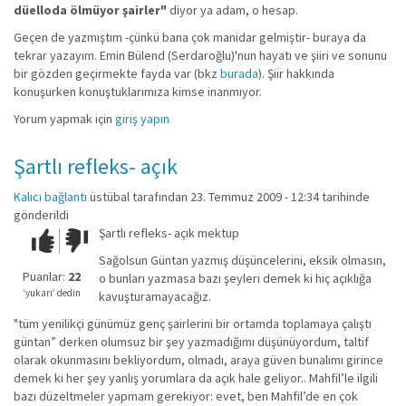
düelloda ölmüyor şairler"
diyor ya adam, o hesap.
Geçen de yazmıştım -çünkü bana çok manidar gelmiştir- buraya da
tekrar yazayım. Emin Bülend (Serdaroğlu)'nun hayatı ve şiiri ve sonunu
bir gözden geçirmekte fayda var (bkz
burada
). Şiir hakkında
konuşurken konuştuklarımıza kimse inanmıyor.
Yorum yapmak için
giriş yapın
Şartlı refleks- açık
Kalıcı bağlantı
üstübal
tarafından 23. Temmuz 2009 - 12:34 tarihinde
gönderildi
Şartlı refleks- açık mektup
Çok iyi!
O
kadar
Sağolsun Güntan yazmış düşüncelerini, eksik olmasın,
iyi
Puanlar:
22
o bunları yazmasa bazı şeyleri demek ki hiç açıklığa
değil!
‘yukarı’ dedin
kavuşturamayacağız.
"tüm yenilikçi günümüz genç şairlerini bir ortamda toplamaya çalıştı
güntan” derken olumsuz bir şey yazmadığımı düşünüyordum, taltif
olarak okunmasını bekliyordum, olmadı, araya güven bunalımı girince
demek ki her şey yanlış yorumlara da açık hale geliyor.. Mahfil’le ilgili
bazı düzeltmeler yapmam gerekiyor: evet, ben Mahfil’de en çok