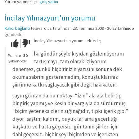
Yorum yapmak için
giriş yapın
İncilay Yılmazyurt'un yorumu
Kalıcı bağlantı
televarolus
tarafından 23. Temmuz 2009 - 20:27 tarihinde
gönderildi
İncilay Yılmazyurt'un yorumu ektedir;
Çok iyi!
O
kadar
İki gündür şöyle kıyıdan gözlemliyorum
iyi
Puanlar:
30
değil!
tartışmayı, tam olarak izliyorum
‘yukarı’ dedin
denemez, çünkü hiçbirinizin yazısını sonuna dek
okuma sabrını gösteremedim, konuştuklarınız
şiir(im)e katkı sağlayacak gibi değil hakikaten..
sayın güntan da bu noktayı “izin” ala ala belirtip
bir giriş yapmış ve kesin bir yargıyla da sürdürmüş:
“biçim yeteneksizlerin sığınağıdır, tıpkı içerik gibi”
diyor.. şaştım kaldım, büyük laf ama geçerliliği
kuşkulu ve hatta geçersiz.. güntanın şiirleri için
dahi geçersiz.. hiçbir şeyi biçimden ve içerikten