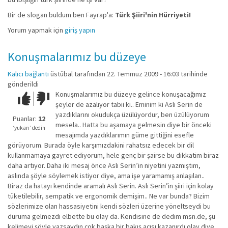
Bir de slogan buldum ben Fayrap'a:
Türk Şiiri'nin Hürriyeti!
Yorum yapmak için
giriş yapın
Konuşmalarımız bu düzeye
Kalıcı bağlantı
üstübal
tarafından 22. Temmuz 2009 - 16:03 tarihinde
gönderildi
Konuşmalarımız bu düzeye gelince konuşacağımız
Çok iyi!
O
şeyler de azalıyor tabii ki.. Eminim ki Aslı Serin de
kadar
yazdıklarını okudukça üzülüyordur, ben üzülüyorum
iyi
Puanlar:
12
mesela.. Hatta bu aşamaya gelmesin diye bir önceki
değil!
‘yukarı’ dedin
mesajımda yazdıklarımın güme gittiğini esefle
görüyorum. Burada öyle karşımızdakini rahatsız edecek bir dil
kullanmamaya gayret ediyorum, hele genç bir şairse bu dikkatim biraz
daha artıyor. Daha iki mesaj önce Aslı Serin’in niyetini yazmıştım,
aslında şöyle söylemek istiyor diye, ama işe yaramamış anlaşılan..
Biraz da hatayı kendinde aramalı Aslı Serin. Aslı Serin’in şiiri için kolay
tüketilebilir, sempatik ve ergonomik demişim.. Ne var bunda? Bizim
sözlerimize olan hassasiyetini kendi sözleri üzerine yöneltseydi bu
duruma gelmezdi elbette bu olay da. Kendisine de dedim msn.de, şu
kelimeyi şöyle yazsaydın çok başka bir bakış açısı kazanırdı olay diye.