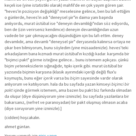
keçeli ise (yine istatistiki olarak) mahfil'de en çok yayım gören şair.
"heves'in pozisyon değişikliği" meselesine gelince, ben bu lafı ettiğim
o günlerde, heves'in adı "deneysel şiir"in daima yanı başında
anılıyordu, murat üstübal ise "deneyin devamlılığı"ndan söz ediyordu,
ben de (izin verirseniz kendimce) deneyin devamlılığından uzun
vadede bir şair çıkmayacağını düşündüğüm için bu lafı ettim. deney
devamlıdır, ama devamlı "deneysel şiir" deryasında kalınırsa ortaya ne
çıkar ben bilmiyorum, bunu söyledim (yine müsaadenizle). heves'teki
arkadaşlarım bana kızmadı murat üstübal'ın kızdığı kadar. karşımda bir
"biçimci pakt" görme isteğine gelince... bunu istemem açıkçası. çünkü
biçim yeteneksizlerin sığınağıdır, tıpkı içerik gibi. murat üstübal bir
yazısında biçimin karşısına (klasik ayırımdaki içeriği değil) flux'u
koymuştu, bunu eğer
içerik
varsa bu
biçim
sayesinde vardır olarak
anlıyorum ve katılıyorum. hala da bu sayfada yazan kimseyi
biçimci bir
pakt
içinde görmek istemem, ama bazen bu pakt biz farkında olmadan
da oluşur (diye düşünüyorum yine izninizle). bu sayfada yazılanlara bir
bakarsanız, (nefret ve paranoyadan) bir pakt oluşmuş olmasın acaba
(diye soruyorum yine izninizle).]
(cidden) hoşcakalın.
ahmet güntan.
Yorum yapmak için
giriş yapın