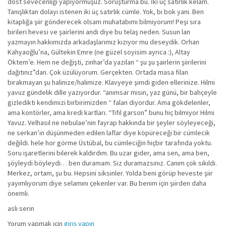
dost sevecenliği yapıyormuşuz. Soruşturma bu. İki üç satırlık kelam.
Tanışlıktan dolayı istenen iki üç satırlık cümle. Yok, bi bok yani. Ben
kitaplığa şiir gönderecek olsam muhatabımı bilmiyorum! Peşi sıra
birileri hevesi ve şairlerini andı diye bu telaş neden. Susun lan
yazmayın hakkımızda arkadaşlarımız kızıyor mu deseydik. Orhan
Kahyaoğlu’na, Gültekin Emre (ne güzel soyisim ayrıca :), Altay
Öktem’e. Hem ne değişti, zinhar’da yazılan “ şu şu şairlerin şiirilerini
dağıtınız”dan. Çok üzülüyorum. Gerçekten. Ortada masa filan
bırakmayan şu halinize/halimize. Klavyeye şimdi giden ellerinize. Hilmi
yavuz gündelik dille yazıyordur. “anımsar mısın, yaz günü, bir bahçeyle
gizledikti kendimizi birbirimizden “ falan diyordur. Ama gökdelenler,
ama kontörler, ama kredi kartları. “Tıfıl garson” bunu hiç bilmiyor Hilmi
Yavuz. Velhasıl ne nebulae’nin fayrap hakkında bir şeyler söyleyeceği,
ne serkan’ın düşünmeden edilen laflar diye köpüreceği bir cümlecik
değildi. hele hor görme Üstübal, bu cümleciğin hiçbir tarafında yoktu.
Soru işaretlerini bilerek kaldırdım. Bu uzar gider, ama sen, ama ben,
şöyleydi böyleydi… ben duramam. Siz duramazsınız. Canım çok sıkıldı.
Merkez, ortam, şu bu. Hepsini siksinler. Yolda beni görüp heveste şiir
yayımlıyorum diye selamını çekenler var. Bu benim için şiirden daha
önemli.
aslı serin
Yorum yapmak için
giriş yapın