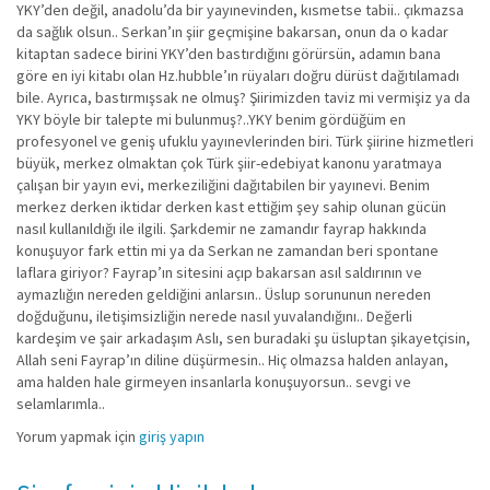
YKY’den değil, anadolu’da bir yayınevinden, kısmetse tabii.. çıkmazsa
da sağlık olsun.. Serkan’ın şiir geçmişine bakarsan, onun da o kadar
kitaptan sadece birini YKY’den bastırdığını görürsün, adamın bana
göre en iyi kitabı olan Hz.hubble’ın rüyaları doğru dürüst dağıtılamadı
bile. Ayrıca, bastırmışsak ne olmuş? Şiirimizden taviz mi vermişiz ya da
YKY böyle bir talepte mi bulunmuş?..YKY benim gördüğüm en
profesyonel ve geniş ufuklu yayınevlerinden biri. Türk şiirine hizmetleri
büyük, merkez olmaktan çok Türk şiir-edebiyat kanonu yaratmaya
çalışan bir yayın evi, merkeziliğini dağıtabilen bir yayınevi. Benim
merkez derken iktidar derken kast ettiğim şey sahip olunan gücün
nasıl kullanıldığı ile ilgili. Şarkdemir ne zamandır fayrap hakkında
konuşuyor fark ettin mi ya da Serkan ne zamandan beri spontane
laflara giriyor? Fayrap’ın sitesini açıp bakarsan asıl saldırının ve
aymazlığın nereden geldiğini anlarsın.. Üslup sorununun nereden
doğduğunu, iletişimsizliğin nerede nasıl yuvalandığını.. Değerli
kardeşim ve şair arkadaşım Aslı, sen buradaki şu üsluptan şikayetçisin,
Allah seni Fayrap’ın diline düşürmesin.. Hiç olmazsa halden anlayan,
ama halden hale girmeyen insanlarla konuşuyorsun.. sevgi ve
selamlarımla..
Yorum yapmak için
giriş yapın