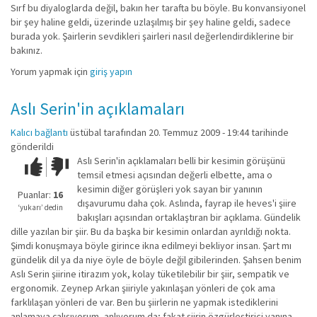
Sırf bu diyaloglarda değil, bakın her tarafta bu böyle. Bu konvansiyonel
bir şey haline geldi, üzerinde uzlaşılmış bir şey haline geldi, sadece
burada yok. Şairlerin sevdikleri şairleri nasıl değerlendirdiklerine bir
bakınız.
Yorum yapmak için
giriş yapın
Aslı Serin'in açıklamaları
Kalıcı bağlantı
üstübal
tarafından 20. Temmuz 2009 - 19:44 tarihinde
gönderildi
Aslı Serin'in açıklamaları belli bir kesimin görüşünü
Çok iyi!
O
temsil etmesi açısından değerli elbette, ama o
kadar
kesimin diğer görüşleri yok sayan bir yanının
iyi
Puanlar:
16
dışavurumu daha çok. Aslında, fayrap ile heves'i şiire
değil!
‘yukarı’ dedin
bakışları açısından ortaklaştıran bir açıklama. Gündelik
dille yazılan bir şiir. Bu da başka bir kesimin onlardan ayrıldığı nokta.
Şimdi konuşmaya böyle girince ikna edilmeyi bekliyor insan. Şart mı
gündelik dil ya da niye öyle de böyle değil gibilerinden. Şahsen benim
Aslı Serin şiirine itirazım yok, kolay tüketilebilir bir şiir, sempatik ve
ergonomik. Zeynep Arkan şiiriyle yakınlaşan yönleri de çok ama
farklılaşan yönleri de var. Ben bu şiirlerin ne yapmak istediklerini
anlamaya çalışıyorum, anlıyorum da; fakat şiirin özgürleştirici yanına