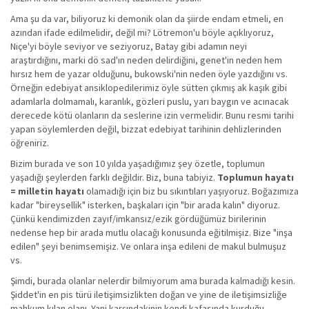
Ama şu da var, biliyoruz ki demonik olan da şiirde endam etmeli, en
azından ifade edilmelidir, değil mi? Lötremon'u böyle açıklıyoruz,
Niçe'yi böyle seviyor ve seziyoruz, Batay gibi adamın neyi
araştırdığını, marki dö sad'ın neden delirdiğini, genet'in neden hem
hırsız hem de yazar olduğunu, bukowski'nin neden öyle yazdığını vs.
Örneğin edebiyat ansiklopedilerimiz öyle sütten çıkmış ak kaşık gibi
adamlarla dolmamalı, karanlık, gözleri puslu, yarı baygın ve acınacak
derecede kötü olanların da seslerine izin vermelidir. Bunu resmi tarihi
yapan söylemlerden değil, bizzat edebiyat tarihinin dehlizlerinden
öğreniriz.
Bizim burada ve son 10 yılda yaşadığımız şey özetle, toplumun
yaşadığı şeylerden farklı değildir. Biz, buna tabiyiz.
Toplumun hayatı
= milletin hayatı
olamadığı için biz bu sıkıntıları yaşıyoruz. Boğazımıza
kadar "bireysellik" isterken, başkaları için "bir arada kalın" diyoruz.
Çünkü kendimizden zayıf/imkansız/ezik gördüğümüz birilerinin
nedense hep bir arada mutlu olacağı konusunda eğitilmişiz. Bize "inşa
edilen" şeyi benimsemişiz. Ve onlara inşa edileni de makul bulmuşuz
vs.
Şimdi, burada olanlar nelerdir bilmiyorum ama burada kalmadığı kesin.
Şiddet'in en pis türü iletişimsizlikten doğan ve yine de iletişimsizliğe
mahkum kılan olanı. Yani karşındakinin kendi kafasında kurduğu