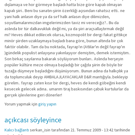
dışlamaya ve hor görmeye başladı hatta bize göre kapalı olmayan
kapalı şiiri.. Beni bu sanatın-şiirin özerkliği açısından rahatsız etti.. ne
yani halk anlasın diye ya da sırf halk anlasın diye dilimizden,
soyutlamalarımızdan imgelerimizden taviz mi vereceğiz?.. Bu da
aslında bir tür dalkavukluk değil mi, ya da şiiri araçsallaştırmak değil
mi? Heves dikkat edilecek olursa, kozmopolit bir dergi fakat gittikçe
minör şiirden uzaklaşmaya başladı bana göre, bunun altında bir çok
faktör olabilir.. Tam da bu noktada, fayrap'ın (Atlılar'ın değil fayrap'ın
)gündelik populist anlayışına yakınlaşıyor demiştim, demek istemiştim..
Son birkaç sayılarına bakarak söylüyorum bunları.. Aslında herşeyin
popüler kültüre meze olmaya başladığı bir çağda şiirin de böyle bir
tuzağa düşmeye başladığını düşünüyorum.. Bunun adına da halkçılık ya
da toplumculuk deyip AMBALAJLAYACAKLAR D&R mantığıyla..bekleyip
görelim.. fayrap zaten kısır bir dergi, heves de kendi göbeğini kendi
kesecek gelecek adına.. umarım tiraj baskısından çabuk kurtulurlar da
gerçek işlevlerine geri dönerler!
Yorum yapmak için
giriş yapın
açıkcası söyleyince
Kalıcı bağlantı
serkan_isin
tarafından 21. Temmuz 2009 - 13:42 tarihinde