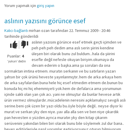
Yorum yapmak için
giriş yapın
aslının yazısını görünce esef
Kalıcı bağlantı
mirhan ozan
tarafından 22. Temmuz 2009 - 20:46
tarihinde gönderildi
aslının yazısını görünce esef etmek geçti içimden ve
Çok iyi!
O
peh peh peh dedim ama aslı serin şiirini kendine
kadar
üleşen biri olarak bunu zul buldum...hala da şiiirini
iyi
Puanlar:
4
esefle değil nefesle okuyan biriyim.okumaya da
değil!
‘yukarı’ dedin
devam ederim o başka.ama şu soruları da ona
sormaktan imtina etmem. muratın serkanın ve bu satırların yazarı
şahsın bir çok ürünü heveste yayınlanmıştır..hem de arka arkaya hem
de arka sayfalardan.buna hele hiç esef etmedim etmem de.bunun bu
konuda hiç mi hiç ehemmiyeti yok.hem de defalarca ama yorumunun
içinde saklı olan yan çok acı. yani ne olmuştur da bunlar hevese artık
ürün vermez olmuşlardır..mücadelenin neresini açıklamalıyız sevgili aslı
serine.beni çok üzen bir yazı oldu bu.öyle böyle değil.. neyse diyor ki
murat ve serkan yky den niye..yav alla alla sen ve ben niye çıkardık
pan hevesten o yüzden.ayrıca muratın yky den kitap çıkarım
serüvenini yakından bilen biri olarak bunu bile söylemek zul dur bana..
heves editörleriyle nasıl yorumlar getiriyorsunuz oturup bilmiyorum