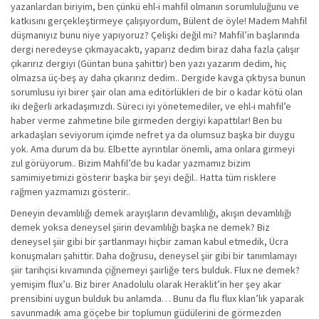
yazanlardan biriyim, ben çünkü ehl-i mahfil olmanın sorumluluğunu ve
katkısını gerçekleştirmeye çalışıyordum, Bülent de öyle! Madem Mahfil
düşmanıyız bunu niye yapıyoruz? Çelişki değil mi? Mahfil’in başlarında
dergi neredeyse çıkmayacaktı, yaparız dedim biraz daha fazla çalışır
çıkarırız dergiyi (Güntan buna şahittir) ben yazı yazarım dedim, hiç
olmazsa üç-beş ay daha çıkarırız dedim.. Dergide kavga çıktıysa bunun
sorumlusu iyi birer şair olan ama editörlükleri de bir o kadar kötü olan
iki değerli arkadaşımızdı. Süreci iyi yönetemediler, ve ehl-i mahfil’e
haber verme zahmetine bile girmeden dergiyi kapattılar! Ben bu
arkadaşları seviyorum içimde nefret ya da olumsuz başka bir duygu
yok. Ama durum da bu. Elbette ayrıntılar önemli, ama onlara girmeyi
zul görüyorum.. Bizim Mahfil’de bu kadar yazmamız bizim
samimiyetimizi gösterir başka bir şeyi değil.. Hatta tüm risklere
rağmen yazmamızı gösterir..
Deneyin devamlılığı demek arayışların devamlılığı, akışın devamlılığı
demek yoksa deneysel şiirin devamlılığı başka ne demek? Biz
deneysel şiir gibi bir şartlanmayı hiçbir zaman kabul etmedik, Ücra
konuşmaları şahittir. Daha doğrusu, deneysel şiir gibi bir tanımlamayı
şiir tarihçisi kıvamında çiğnemeyi şairliğe ters bulduk. Flux ne demek?
yemişim flux’u. Biz birer Anadolulu olarak Heraklit’in her şey akar
prensibini uygun bulduk bu anlamda… Bunu da flu flux klan’lık yaparak
savunmadık ama göçebe bir toplumun güdülerini de görmezden