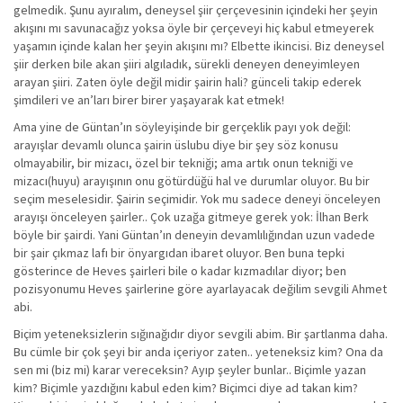
gelmedik. Şunu ayıralım, deneysel şiir çerçevesinin içindeki her şeyin
akışını mı savunacağız yoksa öyle bir çerçeveyi hiç kabul etmeyerek
yaşamın içinde kalan her şeyin akışını mı? Elbette ikincisi. Biz deneysel
şiir derken bile akan şiiri algıladık, sürekli deneyen deneyimleyen
arayan şiiri. Zaten öyle değil midir şairin hali? günceli takip ederek
şimdileri ve an’ları birer birer yaşayarak kat etmek!
Ama yine de Güntan’ın söyleyişinde bir gerçeklik payı yok değil:
arayışlar devamlı olunca şairin üslubu diye bir şey söz konusu
olmayabilir, bir mizacı, özel bir tekniği; ama artık onun tekniği ve
mizacı(huyu) arayışının onu götürdüğü hal ve durumlar oluyor. Bu bir
seçim meselesidir. Şairin seçimidir. Yok mu sadece deneyi önceleyen
arayışı önceleyen şairler.. Çok uzağa gitmeye gerek yok: İlhan Berk
böyle bir şairdi. Yani Güntan’ın deneyin devamlılığından uzun vadede
bir şair çıkmaz lafı bir önyargıdan ibaret oluyor. Ben buna tepki
gösterince de Heves şairleri bile o kadar kızmadılar diyor; ben
pozisyonumu Heves şairlerine göre ayarlayacak değilim sevgili Ahmet
abi.
Biçim yeteneksizlerin sığınağıdır diyor sevgili abim. Bir şartlanma daha.
Bu cümle bir çok şeyi bir anda içeriyor zaten.. yeteneksiz kim? Ona da
sen mi (biz mi) karar vereceksin? Ayıp şeyler bunlar.. Biçimle yazan
kim? Biçimle yazdığını kabul eden kim? Biçimci diye ad takan kim?