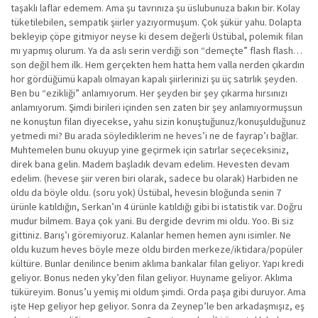
taşaklı laflar edemem. Ama şu tavrınıza şu üslubunuza bakın bir. Kolay
tüketilebilen, sempatik şiirler yazıyormuşum. Çok şükür yahu. Dolapta
bekleyip çöpe gitmiyor neyse ki desem değerli Üstübal, polemik filan
mı yapmış olurum. Ya da aslı serin verdiği son “demeçte” flash flash…
son değil hem ilk. Hem gerçekten hem hatta hem valla nerden çıkardın
hor gördüğümü kapalı olmayan kapalı şiirlerinizi şu üç satırlık şeyden.
Ben bu “ezikliği” anlamıyorum. Her şeyden bir şey çıkarma hırsınızı
anlamıyorum. Şimdi birileri içinden sen zaten bir şey anlamıyormuşsun
ne konuştun filan diyecekse, yahu sizin konuştuğunuz/konuşulduğunuz
yetmedi mi? Bu arada söylediklerim ne heves’i ne de fayrap’ı bağlar.
Muhtemelen bunu okuyup yine geçirmek için satırlar seçeceksiniz,
direk bana gelin. Madem başladık devam edelim. Hevesten devam
edelim. (hevese şiir veren biri olarak, sadece bu olarak) Harbiden ne
oldu da böyle oldu. (soru yok) Üstübal, hevesin bloğunda senin 7
ürünle katıldığın, Serkan’ın 4 ürünle katıldığı gibi bi istatistik var. Doğru
mudur bilmem. Baya çok yani. Bu dergide devrim mi oldu. Yoo. Bi siz
gittiniz. Barış’ı göremiyoruz. Kalanlar hemen hemen aynı isimler. Ne
oldu kuzum heves böyle meze oldu birden merkeze/iktidara/popüler
kültüre. Bunlar denilince benim aklıma bankalar filan geliyor. Yapı kredi
geliyor. Bonus neden yky’den filan geliyor. Huyname geliyor. Aklıma
tüküreyim. Bonus’u yemiş mi oldum şimdi. Orda paşa gibi duruyor. Ama
işte Hep geliyor hep geliyor. Sonra da Zeynep’le ben arkadaşmışız, eş