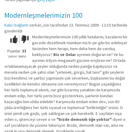
Modernleşmelerimizin 100
Kalıcı bağlantı
serkan_isin
tarafından 23. Temmuz 2009 - 12:10 tarihinde
gönderildi
Modernleşmelerimizin 100 yıllık hatalarını, kazalarını bir
Çok iyi!
O
gecede düzeltmek mümkün mü ki şiir gibi bir edebiyat
kadar
türünden hem terapi, hem deha hem de varoluş
iyi
Puanlar:
33
bekliyoruz?
Biz ve Onlar
ayrımını doğuran ne? Ve bu
değil!
‘yukarı’ dedin
ayrımın trilyon megawatt gücüne eriştiren ne? Ortada
ortaklanamayacak şeyler olduğunda neden paniğe kapılıyoruz ve
mesela neden çok şahsi olan "yetenek, görgü, hal tavır" gibi şeylerin
bizi kendimiz ve şairbiz yapmasını çok severken, başkasının bu doğal
özellikleri ile kendisi olmasına izin veremiyoruz? Bugün yaşadığımız
her türlü toplumsal sıkıntı, nar gibi kızarmış yanakları ile karşımızda
endam edip, her türlü yerini bize gösterirken, şairlerin bundan
kaçacağını kim iddia edebilir? Karşımızda endam eden dev, son 80
yılda ürettiğimiz her türlü siyasal ve toplumsal "birlikteliğin" ürünü. O
ürün şimdi çok güçlü, çok saldırgan ve çok hareketli. 3. sayfaları inşa
eden o, işkenceyi seven o ve
"bizde demonik öğe yoktur"
diyen o
saf çocukların da yüzüne tükürüyor. Bizde, demonik olan var, ama ne
yazık ki ona demonik demek, tüzüklerle yasak.