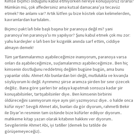
Kimse biçimci olduğunu kabul etmiyorken nereye konuşuyoruz ısrarla?
Mümkün mü, çok affedersiniz ama kutsal damacana’ya tecavüz
etmek? Ne anlamı var? Artık lütfen şu bize köstek olan kelimelerden,
kavramlardan kurtulalım..
Biçimci pakt lafı bile başlı başına bir paranoya değil mi? yani
paranoya’nın paranoya’sı mı yapılıyor? Şunu kabul etmek çok mu zor:
yahu kardeşler o lafı ben bir kızgınlık anında sarf ettim, ciddiye
almayın demek!
Tüm şartlanmalarımızı aşabileceğimize inanıyorum, paranoya varsa
onları da aşabileceğimize, suçlamalarımızı aşabileceğimize.. Ben hiç
kimsenin dostluğunu reddetmiş değilim bugüne bugün, ama bunu
yapanlar oldu. Ahmet Abi bunlardan biri değil, mutlulukla ve kıvançla
söylüyorum ki değil. Ayrımımız şiirse aramıza şiirden bir sınır çizecek
değiliz.. Bana göre şairleri bir adaya kapatmalı sonsuza kadar şiir
konuşabilsinler, tartışabilsinler diye.. Ben kimsenin birbirini
öldüreceğini sanmıyorum niye aynı şiiri yazmıyoruz diye.. o halde onca
küfür niye? Sevgili Ahmet abi, bunları da gör diyorum, rahmetli Bekir
ile Diyar’ın resminin tam üstünde bize küfürler ediliyor diyorum..
mahkeme kitap yazarı olarak kitabının hakkını ver diyorum..
Sevgilerimle Ahmet Abi, iyi tatiller (demek bu tatilde de
görüşemeyeceğiz)..