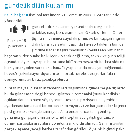
gündelik dilin kullanımı
Kalıcı bağlantı
üstübal
tarafından 21. Temmuz 2009 - 15:47 tarihinde
gönderildi
gündelik dilin kullanımı yönünden iki derginin bir
Çok iyi!
O
ortaklaşması, benzeşmesi var. Öztek şiirlerini, Ömer
kadar
Şişman'ın yirminci sayıdaki şiirini, ve bir kaç şairin şiirini
iyi
Puanlar:
15
daha bir araya getirin, aslında Fayrap'takilerin tam da
değil!
‘yukarı’ dedin
şimdiye kadar başaramadıklarını(belki Eren Safi hariç)
başaran şiirler bunlar.belki içerik olarak değil ama, teknik ve şiir niteliği
açısından öyle. Fayrap'ın bu ortama küfürden başka bir katkısı oldu mu
bilmiyorum, bilen varsa anlatsın.. Fayrap aslında beat şiiri bağlamında
heves'e yakınlaşıyor diyorum ben, ortak hereket ediyorlar falan
demiyorum.. bu biraz çocukça olurdu..
güntan mayası güntan'ın temennileri bağlamında gündeme geldi; artık
bu da gündemde değil bence.. güntan'ın temennisi (bunu kendisinin
açıklamalarına binaen söylüyorum) Heves'in pozisyonunu yeniden
ayarlaması (ama nasıl bir pozisyon bilmiyoruz) ve karşısında bir biçimci
pakt görme arzusuyla sınırlıydı.. Ama ondan önce tüm yenilikçi
günümüz genç şairlerini bir ortamda toplamaya çalıştı güntan.. o
olmayınca başka arayışlara yöneldi, sanki o da olmadı.. Sanırım bunların
gerçekleşemeyeceği herkes tarafından görüldü. öyle bir biçimci pakt