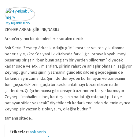
rey-nişabur-merv
ZEYNEP ARKAN ŞİİRİ NE/NASIL?
Arkan'ın şiirini bir de bilenlere soralım dedik.
Aslı Serin: Zeynep Arkan kurduğu güçlü mısralar ve ironiyi kullanma
becerisiyle,
İkrar
’da yani ilk kitabında farklılığını ortaya koyabilmeyi
başarmış bir şair. “ben bunu sağlam bir yerden biliyorum” diyecek
kadar sade ve etkili mısraları, şiirinin rahat ve anlaşılır olmasını sağlıyor.
Zeynep, günümüz şiirini yazmanın gündelik dilden geçeceğinin de
farkında aynı zamanda. Şiirinde deneyden korkmayan ve öznesinin
tüm güçsüzlüklerini güçlü bir sesle anlatmayı becerebilen nadir
şairlerden. Çoğu hemcinsi gibi cinsiyeti üzerinden bir şiir kurmuyor
Zeynep. “mahallenin beş kardeşlisinin patlattığı çatapat/ pat diye
patlayan şiirler yazacak” diyebilecek kadar kendinden de emin ayrıca.
Zeynep şiir yazsın biz okuyalım, dileğim budur. "
tamamı sitede...
Etiketler:
aslı serin