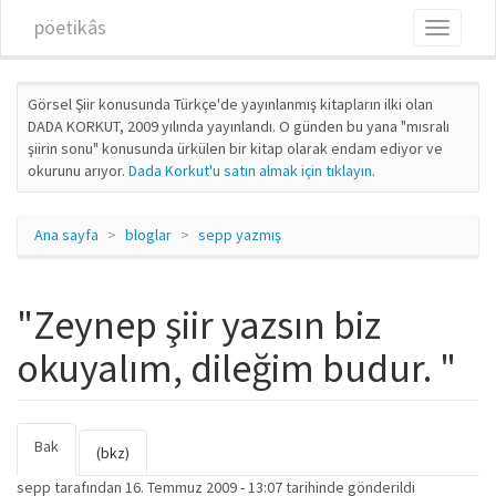
Ana içeriğe atla
pöetikâs
Toggle
navigati
Görsel Şiir konusunda Türkçe'de yayınlanmış kitapların ilki olan
DADA KORKUT, 2009 yılında yayınlandı. O günden bu yana "mısralı
şiirin sonu" konusunda ürkülen bir kitap olarak endam ediyor ve
okurunu arıyor.
Dada Korkut'u satın almak için tıklayın
.
Ana sayfa
bloglar
sepp yazmış
"Zeynep şiir yazsın biz
okuyalım, dileğim budur. "
Bak
(etkin
Birincil sekmeler
(bkz)
sekme)
sepp
tarafından 16. Temmuz 2009 - 13:07 tarihinde gönderildi