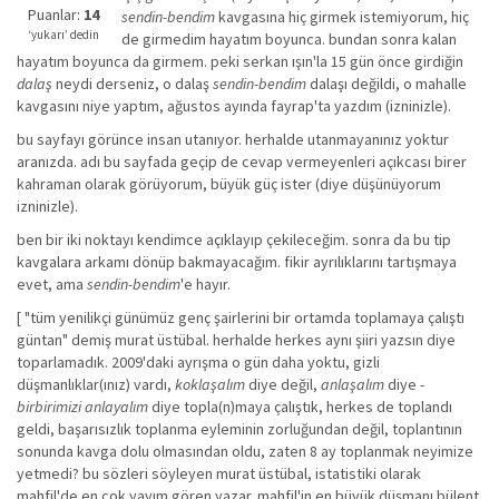
iyi
Puanlar:
14
sendin-bendim
kavgasına hiç girmek istemiyorum, hiç
değil!
‘yukarı’ dedin
de girmedim hayatım boyunca. bundan sonra kalan
hayatım boyunca da girmem. peki serkan ışın'la 15 gün önce girdiğin
dalaş
neydi derseniz, o dalaş
sendin-bendim
dalaşı değildi, o mahalle
kavgasını niye yaptım, ağustos ayında fayrap'ta yazdım (izninizle).
bu sayfayı görünce insan utanıyor. herhalde utanmayanınız yoktur
aranızda. adı bu sayfada geçip de cevap vermeyenleri açıkcası birer
kahraman olarak görüyorum, büyük güç ister (diye düşünüyorum
izninizle).
ben bir iki noktayı kendimce açıklayıp çekileceğim. sonra da bu tip
kavgalara arkamı dönüp bakmayacağım. fikir ayrılıklarını tartışmaya
evet, ama
sendin-bendim
'e hayır.
[ "tüm yenilikçi günümüz genç şairlerini bir ortamda toplamaya çalıştı
güntan" demiş murat üstübal. herhalde herkes aynı şiiri yazsın diye
toparlamadık. 2009'daki ayrışma o gün daha yoktu, gizli
düşmanlıklar(ınız) vardı,
koklaşalım
diye değil,
anlaşalım
diye -
birbirimizi anlayalım
diye topla(n)maya çalıştık, herkes de toplandı
geldi, başarısızlık toplanma eyleminin zorluğundan değil, toplantının
sonunda kavga dolu olmasından oldu, zaten 8 ay toplanmak neyimize
yetmedi? bu sözleri söyleyen murat üstübal, istatistiki olarak
mahfil'de en cok yayım gören yazar. mahfil'in en büyük düşmanı bülent