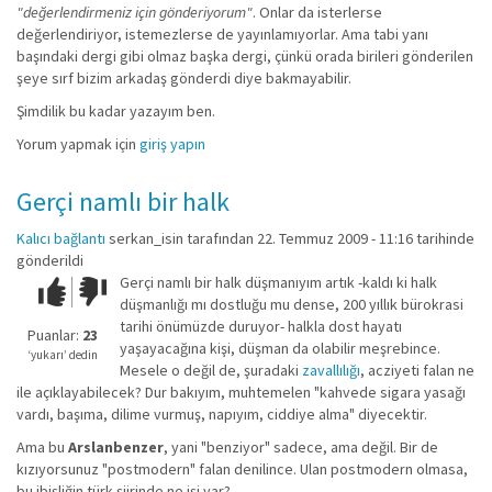
"değerlendirmeniz için gönderiyorum"
. Onlar da isterlerse
değerlendiriyor, istemezlerse de yayınlamıyorlar. Ama tabi yanı
başındaki dergi gibi olmaz başka dergi, çünkü orada birileri gönderilen
şeye sırf bizim arkadaş gönderdi diye bakmayabilir.
Şimdilik bu kadar yazayım ben.
Yorum yapmak için
giriş yapın
Gerçi namlı bir halk
Kalıcı bağlantı
serkan_isin
tarafından 22. Temmuz 2009 - 11:16 tarihinde
gönderildi
Gerçi namlı bir halk düşmanıyım artık -kaldı ki halk
Çok iyi!
O
düşmanlığı mı dostluğu mu dense, 200 yıllık bürokrasi
kadar
tarihi önümüzde duruyor- halkla dost hayatı
iyi
Puanlar:
23
yaşayacağına kişi, düşman da olabilir meşrebince.
değil!
‘yukarı’ dedin
Mesele o değil de, şuradaki
zavallılığı
, acziyeti falan ne
ile açıklayabilecek? Dur bakıyım, muhtemelen "kahvede sigara yasağı
vardı, başıma, dilime vurmuş, napıyım, ciddiye alma" diyecektir.
Ama bu
Arslanbenzer
, yani "benziyor" sadece, ama değil. Bir de
kızıyorsunuz "postmodern" falan denilince. Ulan postmodern olmasa,
bu ibişliğin türk şiirinde ne işi var?