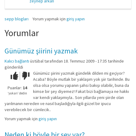
zeynep arkan
sepp blogları
Yorum yapmak için
giriş yapın
Yorumlar
Günümüz şiirini yazmak
Kalıcı bağlantı
üstübal
tarafından 18. Temmuz 2009 - 17:35 tarihinde
gönderildi
Günümüz şiirini yazmak gündelik dilden mi geçiyor?
Çok iyi!
O
Acaba? Böyle mutlak bir yaklaşım yok şiir tarihinde. Bu
kadar
olsa olsa yorumu yapanın şahsi bakışı olabilir, buna da
iyi
Puanlar:
14
kimse bir şey diyemez! Fakat bizi bağlamaya ne hakkı
değil!
‘yukarı’ dedin
var kendi yaklaşımıyla.. Son yıllarda yeni şiirde olan
yarılmanın nereden ve nasıl başladığıyla ilgili güzel bir ipucu
verebilecek bir cümlecik..
Yorum yapmak için
giriş yapın
Neden ki böyle bir şey var?