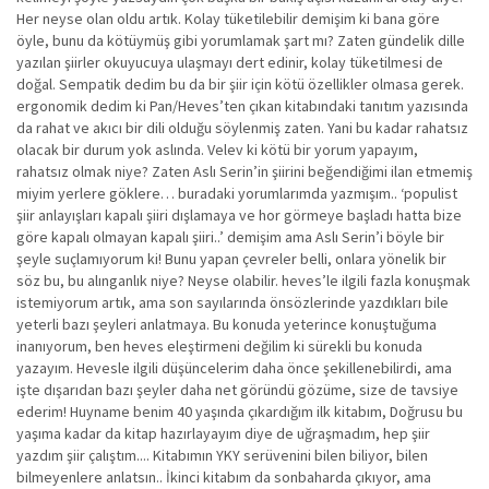
Her neyse olan oldu artık. Kolay tüketilebilir demişim ki bana göre
öyle, bunu da kötüymüş gibi yorumlamak şart mı? Zaten gündelik dille
yazılan şiirler okuyucuya ulaşmayı dert edinir, kolay tüketilmesi de
doğal. Sempatik dedim bu da bir şiir için kötü özellikler olmasa gerek.
ergonomik dedim ki Pan/Heves’ten çıkan kitabındaki tanıtım yazısında
da rahat ve akıcı bir dili olduğu söylenmiş zaten. Yani bu kadar rahatsız
olacak bir durum yok aslında. Velev ki kötü bir yorum yapayım,
rahatsız olmak niye? Zaten Aslı Serin’in şiirini beğendiğimi ilan etmemiş
miyim yerlere göklere… buradaki yorumlarımda yazmışım.. ‘populist
şiir anlayışları kapalı şiiri dışlamaya ve hor görmeye başladı hatta bize
göre kapalı olmayan kapalı şiiri..’ demişim ama Aslı Serin’i böyle bir
şeyle suçlamıyorum ki! Bunu yapan çevreler belli, onlara yönelik bir
söz bu, bu alınganlık niye? Neyse olabilir. heves’le ilgili fazla konuşmak
istemiyorum artık, ama son sayılarında önsözlerinde yazdıkları bile
yeterli bazı şeyleri anlatmaya. Bu konuda yeterince konuştuğuma
inanıyorum, ben heves eleştirmeni değilim ki sürekli bu konuda
yazayım. Hevesle ilgili düşüncelerim daha önce şekillenebilirdi, ama
işte dışarıdan bazı şeyler daha net göründü gözüme, size de tavsiye
ederim! Huyname benim 40 yaşında çıkardığım ilk kitabım, Doğrusu bu
yaşıma kadar da kitap hazırlayayım diye de uğraşmadım, hep şiir
yazdım şiir çalıştım.... Kitabımın YKY serüvenini bilen biliyor, bilen
bilmeyenlere anlatsın.. İkinci kitabım da sonbaharda çıkıyor, ama