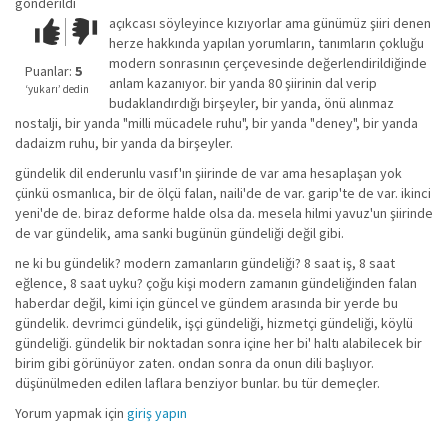
gönderildi
açıkcası söyleyince kızıyorlar ama günümüz şiiri denen
Çok iyi!
O
herze hakkında yapılan yorumların, tanımların çokluğu
kadar
modern sonrasının çerçevesinde değerlendirildiğinde
iyi
Puanlar:
5
anlam kazanıyor. bir yanda 80 şiirinin dal verip
değil!
‘yukarı’ dedin
budaklandırdığı birşeyler, bir yanda, önü alınmaz
nostalji, bir yanda "milli mücadele ruhu", bir yanda "deney", bir yanda
dadaizm ruhu, bir yanda da birşeyler.
gündelik dil enderunlu vasıf'ın şiirinde de var ama hesaplaşan yok
çünkü osmanlıca, bir de ölçü falan, naili'de de var. garip'te de var. ikinci
yeni'de de. biraz deforme halde olsa da. mesela hilmi yavuz'un şiirinde
de var gündelik, ama sanki bugünün gündeliği değil gibi.
ne ki bu gündelik? modern zamanların gündeliği? 8 saat iş, 8 saat
eğlence, 8 saat uyku? çoğu kişi modern zamanın gündeliğinden falan
haberdar değil, kimi için güncel ve gündem arasında bir yerde bu
gündelik. devrimci gündelik, işçi gündeliği, hizmetçi gündeliği, köylü
gündeliği. gündelik bir noktadan sonra içine her bi' haltı alabilecek bir
birim gibi görünüyor zaten. ondan sonra da onun dili başlıyor.
düşünülmeden edilen laflara benziyor bunlar. bu tür demeçler.
Yorum yapmak için
giriş yapın