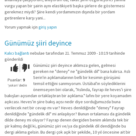
vurgu yapan bir şairin aynı elastikiyeti başka şiirlere de göstermesi
gerekmez miydi? Şiire kendi yordamımızın dışında bir yordam
getirenlere karşı yani...
Yorum yapmak için
giriş yapın
Günümüz şiiri deyince
Kalıcı bağlantı
nebulae
tarafından 21. Temmuz 2009 - 10:19 tarihinde
gönderildi
Günümüz şiiri deyince aklımıza gelen, gelmesi
Çok iyi!
O
gereken ne "deney" ne "gündelik dil" bana kalırsa. Aslı
kadar
Serin'in açıklamalarının belli bir kesimin görüşünü
iyi
Puanlar:
9
temsil ettiğini sanmıyorum. Üstübal'ın söylediklerini
değil!
‘yukarı’ dedin
önemseyen biri olarak, "Aslında, fayrap ile heves'i şiire
bakışları açısından ortaklaştıran bir açıklama." lafını bir yere koyamadım
açıkcası. Heves'in şiire bakış açısı nedir diye sorduğumuzda buna
verilecek net bir cevap mı var? Heves denildiğinde "deney" Fayrap
denildiğinde "gündelik dil" mi anlaşılıyor? Bunun ortalaması da gündelik
dilde deney mi oluyor? Fayrap denen dergiden benim aklımda tek bir
şiir kalmış değil ki, günümüz şiiri ve/ya da gündelik dil dendiğinde bu
dergi aklıma gelsin. Bu dergi çok açık bir şekilde, 10 yıl öncesine ait bir