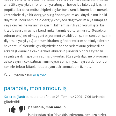
ama 20.sayısıyla bir fenomen yaratmıştır. heves.bu bile başlı başına
popülist bir devrimdir.sahipleri algılar bunu seni bilmem. ben mesela
kertenkele diye bir dergiye şiir gönderiyorum aslı duydun mu .belki
duymuşsundur.hem de o dergiyi konyada dağıtıyorum.niye kitaplığa
veya çevresine yaranmak için mi.bilmem.şairlik yapıyorum işte. bir
kitap bastırdım ayrıca kendi imkanlarımla editörü murattır(teşekkür
ederim ona).ne olmuş yani bi yerimmi eksildi.ben şairim sen ben şairim
diyorsun ya iyi ya .( istersen kitabımı gönderebilirim samimiyetle) biz
heveste ürünlerimizi çektiğimizde sadece selamlarını çekmediler
arkadaşlıklarını da çektiler.hala abilerinin şiirlerini birinci sayfadan
yayınlayarak nispet mi yapmış oluyorlar. 20.sayıyla ilgili ne biliyorsun
aslı.o sayının çok satmasınımı neyse sen şiiri yazmayı sürdür bende
seninle tekrar kitaplar bastırayım aslı. amma beni üzme....
Yorum yapmak için
giriş yapın
paranoia, mon amour. iş
Kalıcı bağlantı
pandora
tarafından 23. Temmuz 2009 - 7:06 tarihinde
gönderildi
paranoia, mon amour.
Çok iyi!
O
kadar
iş çığırından çıktı (diye düşünüyorum, ben, izninizle).