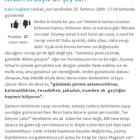
Kalıcı bağlantı
serkan_isin
tarafından 20. Temmuz 2009 - 17:34 tarihinde
gönderildi
Neden ki böyle bir şey var? Neden ki herkes kısmen
Çok iyi!
O
birbirinin hamisi, birbirinin abisi ve kardeşi gibi. Mesela
kadar
sorsalar Zeynep Arkan'a Aslı Serin şiiri nasıl, o nasıl bir
iyi
Puanlar:
27
cevap verirdi? Daha ayrıntılı, daha içten, daha sevgi
değil!
‘yukarı’ dedin
dolu? Ayak üstü birisini birisine sorduğunuzda
alacağınız cevap şiir ile ilgili değil işte. "Günümüz şiirini yazmak,
gündelik dilden geçiyor": eğer bir formülasyon ise ve bu eğer Zeynep
Arkan'ın şiirinde gerçekten çok düzgün şekilde ifade edilmiş ise ne
mutlu ona, ama günümüz şiiri dendiğinde, neden günümüzle alakası
olmayan, hep bilindik böyle ikinci dereceden denklemler ortaya
çıkıyor. Birisi de dese ki,
"günümüz şiirinin anlamsızlıktan,
katmanlılıktan, tesadüften, şakadan, ironiden vb. geçtiğini
hepimiz biliyoruz".
Şairlerin birbirlerini sayıp severken, aslında sadece birbirlerini sayıp
sevdiğini görüyorum ben. Birisi bana dese ki şunun şiiri nasıldır, "ne
bileyim yahu?" diyebilirim ancak. Adam bir tane değil, 400 tane kitap
çıkarsa da gideceği yeri bilmiyoruz ki. Böyle ezberden pat diye nasıl
söylenebiliyor. Sanki ortada hepimizin hayatını değiştirmiş, yazma
biçimlerimizi sorgulamamıza yol açmış bir kitap bir Opus Magnum var?