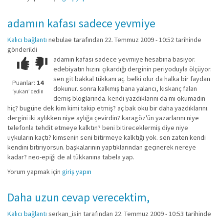
adamın kafası sadece yevmiye
Kalıcı bağlantı
nebulae
tarafından 22. Temmuz 2009 - 10:52 tarihinde
gönderildi
adamın kafası sadece yevmiye hesabına basıyor.
Çok iyi!
O
edebiyatın hızını çıkardığı derginin periyoduyla ölçüyor.
kadar
sen git bakkal tükkanı aç. belki olur da halka bir faydan
iyi
Puanlar:
14
dokunur. sonra kalkmış bana yalancı, kıskanç falan
değil!
‘yukarı’ dedin
demiş bloglarında. kendi yazdıklarını da mı okumadın
hiç? bugüne dek kim kimi takip etmiş? aç bak oku bir daha yazdıklarını.
dergini iki aylıkken niye aylığa çevirdin? karagöz'ün yazarlarını niye
telefonla tehdit etmeye kalktın? beni bitireceklermiş diye niye
uykuların kaçtı? kimsenin seni bitirmeye kalktığı yok. sen zaten kendi
kendini bitiriyorsun. başkalarının yaptıklarından geçinerek nereye
kadar? neo-epiği de al tükkanına tabela yap.
Yorum yapmak için
giriş yapın
Daha uzun cevap verecektim,
Kalıcı bağlantı
serkan_isin
tarafından 22. Temmuz 2009 - 10:53 tarihinde