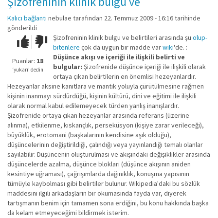
Şizofreninin klinik bulgu ve
Kalıcı bağlantı
nebulae
tarafından 22. Temmuz 2009 - 16:16 tarihinde
gönderildi
Şizofreninin klinik bulgu ve belirtileri arasında şu
olup-
Çok iyi!
O
bitenlere
çok da uygun bir madde var
wiki
'de. :
kadar
Düşünce akışı ve içeriği ile ilişkili belirti ve
iyi
Puanlar:
18
bulgular:
Şizofrenide düşünce içeriği ile ilişkili olarak
değil!
‘yukarı’ dedin
ortaya çıkan belirtilerin en önemlisi hezeyanlardır.
Hezeyanlar aksine kanıtlara ve mantık yoluyla çürütülmesine rağmen
kişinin inanmayı sürdürdüğü, kişinin kültürü, dini ve eğitimi ile ilişkili
olarak normal kabul edilemeyecek türden yanlış inanışlardır.
Şizofrenide ortaya çıkan hezeyanlar arasında referans (üzerine
alınma), etkilenme, kıskançlık, perseküsyon (kişiye zarar verileceği),
büyüklük, erotomani (başkalarının kendisine aşık olduğu),
düşüncelerinin değiştirildiği, çalındığı veya yayınlandığı temalı olanlar
sayılabilir. Düşüncenin oluşturulması ve akışındaki değişiklikler arasında
düşüncelerde azalma, düşünce blokları (düşünce akışının aniden
kesintiye uğraması), çağrışımlarda dağınıklık, konuşma yapısının
tümüyle kaybolması gibi belirtiler bulunur. Wikipedia'daki bu sözlük
maddesini ilgili arkadaşların bir okumasında fayda var, diyerek
tartışmanın benim için tamamen sona erdiğini, bu konu hakkında başka
da kelam etmeyeceğimi bildirmek isterim.