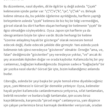
Bu düzenleme, nasıl diyelim, dil ile ilgili bir iş değil aslında. "Çiçek"
kelimesinin içinde şunlar var: "ç","i","e","k", "çe", "çi","ek" vs. Birleşik
kelime olmasa da, bu şekilde öğelerine ayrıldığında, harflerin yaptığı
birleşimlerin aslında "çiçek" kelimesi ile biz hiç bir bilgi vermediğini,
görsel olarak bu dört harften oluşan herhangi bir kelimenin "çiçek" ile
ilgisi olmadığını söyleyebiliriz. Oysa Japon için harflerin ya da
ideogramların böyle bir işlevi vardır. Bizde herhangi bir kelime
"üzerine anlaşılmış hayali bir gösterge" olarak nesnesini temsil
edecek değil, ifade edecek şekilde dile girmiştir. Yani aslında yazılı
kelimenin tek işlevi neredeyse "gösteren" olmaktır. Örneğin "ama, ve,
falan" dediğimizde "gösterilen" şey neredeyse yoktur, "ve" ancak iki
şey arasındaki ilişkiden doğar ve orada kaybolur. Kafamızda hiç bir şey
canlanmaz, bağlaçları kullandığımızda. Düşünün sadece "bağlaçlarla" bir
şiir yazılsa nasıl olurdu? Görsel Şiir işte, bizim kullandığımız anlamda
budur.
Cıbıroğlu, aslında bir şeyi başka bir şeyle temsil etme diyebileceğimiz
şeye, yani Mimesis'e Görsel Şiir demekle yetiniyor. Oysa, kelimeler
hayali şeyleri kafamızda canlandırmamıza yetiyorsa, sıfat tamlamaları,
belirtili nesneler ve bunlara bağlı tamlamalar, ipin ucunu biraz
kaçırdıklarında, karşımızda "şiirsel imge" canlanıyorsa, yani düşünce
için çalışan yerlerimize biraz karmaşık denklemler veriyorsak, oradan