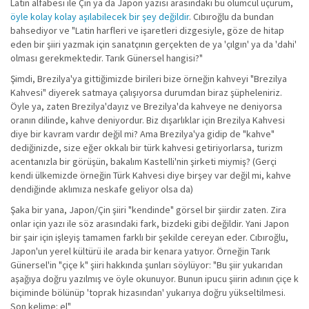
Latin alfabesi ile Çin ya da Japon yazısı arasındaki bu ölümcül uçurum,
öyle kolay kolay aşılabilecek bir şey değildir
. Cıbıroğlu da bundan
bahsediyor ve "Latin harfleri ve işaretleri dizgesiyle, göze de hitap
eden bir şiiri yazmak için sanatçının gerçekten de ya 'çılgın' ya da 'dahi'
olması gerekmektedir. Tarık Günersel hangisi?"
Şimdi, Brezilya'ya gittiğimizde birileri bize örneğin kahveyi "Brezilya
Kahvesi" diyerek satmaya çalışıyorsa durumdan biraz şüpheleniriz.
Öyle ya, zaten Brezilya'dayız ve Brezilya'da kahveye ne deniyorsa
oranın dilinde, kahve deniyordur. Biz dışarlıklar için Brezilya Kahvesi
diye bir kavram vardır değil mi? Ama Brezilya'ya gidip de "kahve"
dediğinizde, size eğer okkalı bir türk kahvesi getiriyorlarsa, turizm
acentanızla bir görüşün, bakalım Kastelli'nin şirketi miymiş? (Gerçi
kendi ülkemizde örneğin Türk Kahvesi diye birşey var değil mi, kahve
dendiğinde aklımıza neskafe geliyor olsa da)
Şaka bir yana, Japon/Çin şiiri "kendinde" görsel bir şiirdir zaten. Zira
onlar için yazı ile söz arasındaki fark, bizdeki gibi değildir. Yani Japon
bir şair için işleyiş tamamen farklı bir şekilde cereyan eder. Cıbıroğlu,
Japon'un yerel kültürü ile arada bir kenara yatıyor. Örneğin Tarık
Günersel'in "çiçe k" şiiri hakkında şunları söylüyor: "Bu şiir yukarıdan
aşağıya doğru yazılmış ve öyle okunuyor. Bunun ipucu şiirin adının çiçe k
biçiminde bölünüp 'toprak hizasından' yukarıya doğru yükseltilmesi.
Son kelime: el"