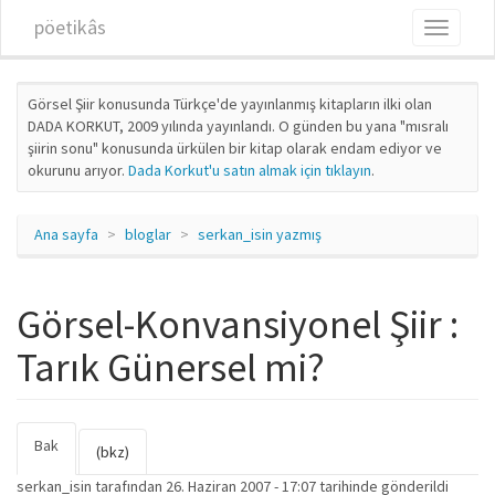
Ana içeriğe atla
pöetikâs
Toggle
navigati
Görsel Şiir konusunda Türkçe'de yayınlanmış kitapların ilki olan
DADA KORKUT, 2009 yılında yayınlandı. O günden bu yana "mısralı
şiirin sonu" konusunda ürkülen bir kitap olarak endam ediyor ve
okurunu arıyor.
Dada Korkut'u satın almak için tıklayın
.
Ana sayfa
bloglar
serkan_isin yazmış
Görsel-Konvansiyonel Şiir :
Tarık Günersel mi?
Bak
(etkin
Birincil sekmeler
(bkz)
sekme)
serkan_isin
tarafından 26. Haziran 2007 - 17:07 tarihinde gönderildi