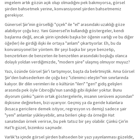
imgelem artık gözün açık olup olmadığını pek bakmıyorsa, görsel
şiirden bahsetmek yerine, konvansiyonel şiirden bahsetmemiz
gerekiyor.
Günersel Şiir'inin görselliği "çiçek" ile "el" arasındaki uzaklığı göze
alabiliyor çoğu kez. Yani Günersel'in kullandığı göstergeler, kendi
başlarına değil, ancak şiirin içindeki başka bir öğenin varlığı ve bu diğer
öğe(ler) ile girdiği ilişki ile ortaya "anlam" çıkartıyorlar. Eh, bu da
konvansiyonel bir yöntem. Bir şeyi başka bir şeye benzetip,
benzetirken de benzeten ile benzetilen arasındaki boşluğu olanca
dolaylı yoldan verdiğimizde, "modern şiire" ulaşmış olmuyor muyuz?
Yazı, özünde Görsel Şiir'i tartışmıyor, başta da belirtmiştik. Ama Görsel
Şiir'den bahsederken de çoğu kez "izlenimci eleştiri"nin sınırlarında
kalıyor. Bir dilin verimleri ile o kültürün "ileri" "geri" gidiş gelişleri
arasında pek öyle Cıbıroğlu'nun sandığı gibi ilişkiler yoktur. Bunu
diyorum çünkü "şairin ortak göstergelerle, insanın serüveni açısından"
ilişkisine değinirken, bizi uyarıyor. Geçmiş ya da geride kalanlara
(kısaca gericilere demek istiyor, regresyon vs demiş) sadece şair
"yeni" anlamlar yükleyebilir, ama birileri çıkıp da örneğin Hat
sanatından örnek verirse, bu pek tatsız bir şey olabilir. Çünkü Çin'in
Hat'tı güzel, bizimkisi saçmadır.
Varlık'ta içinde görsel şiirden bahseden bir yazı yayınlanması güzeldir,