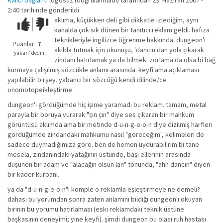
Kalıcı bağlantı
logosuz (doğrulanmadı)
tarafından 29. Haziran 2007 -
2:40 tarihinde gönderildi
aklıma, küçükken deli gibi dikkatle izlediğim, aynı
Çok iyi!
O
kanalda çok sık dönen bir tanıtıcı reklam geldi. hafıza
kadar
teknikleriyle ingilizce öğrenme hakkında. dungeon'ı
iyi
Puanlar:
7
akılda tutmak için okunuşu, 'dancın'dan yola çıkarak
değil!
‘yukarı’ dedin
zindanı hatırlamak ya da bilmek. zorlama da olsa bi bağ
kurmaya çalışılmış sözcükle anlamı arasında. keyfi ama açıklaması
yapılabilir birşey. yabancı bir sözcüğü kendi dilinde/ce
onomotopeikleştirme.
dungeon'ı gördüğümde hiç işime yaramadı bu reklam. tamam, metal
parayla bir boruya vurarak "çın çın" diye ses çıkaran bir mahkum
görüntüsü aklımda ama bir metinde d-u-n-g-e-o-n diye dizilmiş harfleri
gördüğümde zindandaki mahkumu nasıl "göreceğim", kelimeleri de
sadece duymadığımıza göre. ben de hemen uydurabilirim bi tane
mesela, zindanındaki yatağının üstünde, başı ellerinin arasında
düşünen bir adam ve "alacağın olsun lan" tonunda, "ahh dancın" diyen
bir kader kurbanı.
ya da "d-u-n-g-e-o-n"ı komple o reklamla eşleştirmeye ne demeli?
dahası bu yorumdan sonra zaten anlamını bildiği dungeon'ı okuyan
birinin bu yorumu hatırlaması (eski reklamdaki teknik üstüne
başkasının deneyimi; yine keyfi). şimdi dungeon bu olası ruh hastası