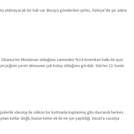
a atılmayacak bir hali var. Buraya gönderilen şiirler, Türkiye'de şiir adına
rüyor. Obama'nın Müslüman olduğunu zanneden %14 Amerikan halkı ile aynı
gerçeğinin yerini almasının çok kolay olduğunu gördük. Sıla'nın 22. baskı
erlik ideoloji ile silikon bir katmanla kaplanmış gibi davrandı herkes
an kültür değil, bunun kimin eli ile ne için yapıldığı. Vasat'a vasatça