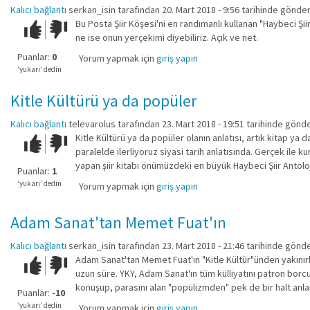
Kalıcı bağlantı
serkan_isin
tarafından 20. Mart 2018 - 9:56 tarihinde gönder
Bu Posta Şiir Köşesi'ni en randımanlı kullanan "Haybeci Şiir
Çok iyi!
O
ne ise onun yerçekimi diyebiliriz. Açık ve net.
kadar
iyi
Puanlar:
0
Yorum yapmak için
giriş yapın
değil!
‘yukarı’ dedin
Kitle Kültürü ya da popüler
Kalıcı bağlantı
televarolus
tarafından 23. Mart 2018 - 19:51 tarihinde gönde
Kitle Kültürü ya da popüler olanın anlatısı, artık kitap y
Çok iyi!
O
paralelde ilerliyoruz siyasi tarih anlatısında. Gerçek ile 
kadar
yapan şiir kitabı önümüzdeki en büyük Haybeci Şiir Antoloj
iyi
Puanlar:
1
değil!
‘yukarı’ dedin
Yorum yapmak için
giriş yapın
Adam Sanat'tan Memet Fuat'ın
Kalıcı bağlantı
serkan_isin
tarafından 23. Mart 2018 - 21:46 tarihinde gönde
Adam Sanat'tan Memet Fuat'ın "Kitle Kültür"ünden yakınırk
Çok iyi!
O
uzun süre. YKY, Adam Sanat'ın tüm külliyatını patron borcu 
kadar
konuşup, parasını alan "popülizmden" pek de bir halt an
iyi
Puanlar:
-10
değil!
‘yukarı’ dedin
Yorum yapmak için
giriş yapın