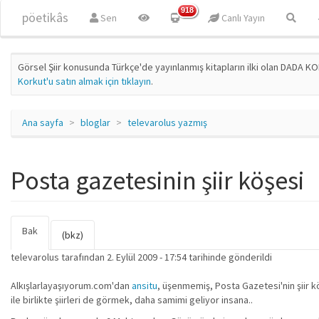
Ana içeriğe atla
918
pöetikâs
Sen
Canlı Yayın
Görsel Şiir konusunda Türkçe'de yayınlanmış kitapların ilki olan DADA KO
Korkut'u satın almak için tıklayın
.
Ana sayfa
bloglar
televarolus yazmış
Posta gazetesinin şiir köşesi
Bak
(etkin
Birincil sekmeler
(bkz)
sekme)
televarolus
tarafından 2. Eylül 2009 - 17:54 tarihinde gönderildi
Alkışlarlayaşıyorum.com'dan
ansitu
, üşenmemiş, Posta Gazetesi'nin şiir k
ile birlikte şiirleri de görmek, daha samimi geliyor insana..