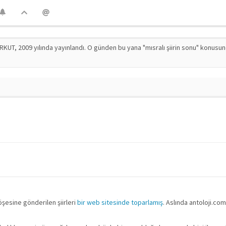
RKUT, 2009 yılında yayınlandı. O günden bu yana "mısralı şiirin sonu" konusu
öşesine gönderilen şiirleri
bir web sitesinde toparlamış
. Aslında antoloji.co