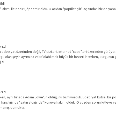
ildi
" akımı ile Kadir Çöpdemir oldu. O açıdan "popüler şiir" açısından hiç de yaban
rildi
a da edebiyat üzerinden değil, TV dizileri, internet "caps"leri üzerinden yü
kurgu olan şeyin ayrımına vakıf olabilmek büyük bir beceri isterken, kurgunun 
isi.
rildi
en, aynı binada Adam Lowe'ün olduğunu bilmiyorduk. Edebiyat kutsal bir popül
karşılığında "satın aldığında" konuya hakim olduk. O yüzden sorun kitleye yayıl
lamamış demektir.