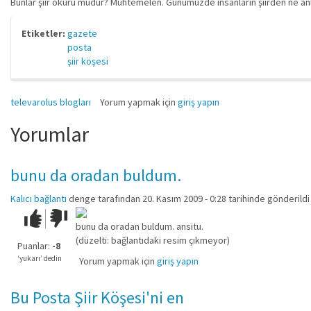
Bunlar şiir okuru mudur? Muhtemelen. Günümüzde insanların şiirden ne anl
Etiketler:
gazete
posta
şiir köşesi
televarolus blogları
Yorum yapmak için
giriş yapın
Yorumlar
bunu da oradan buldum.
Kalıcı bağlantı
denge
tarafından 20. Kasım 2009 - 0:28 tarihinde gönderildi
Çok iyi!
O
bunu da oradan buldum. ansitu.
kadar
(düzelti: bağlantıdaki resim çıkmeyor)
iyi
Puanlar:
-8
değil!
‘yukarı’ dedin
Yorum yapmak için
giriş yapın
Bu Posta Şiir Köşesi'ni en