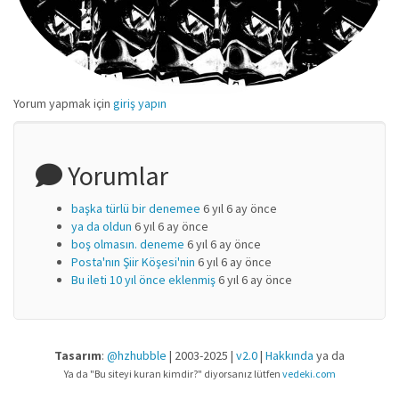
Yorum yapmak için
giriş yapın
Yorumlar
başka türlü bir denemee
6 yıl 6 ay önce
ya da oldun
6 yıl 6 ay önce
boş olmasın. deneme
6 yıl 6 ay önce
Posta'nın Şiir Köşesi'nin
6 yıl 6 ay önce
Bu ileti 10 yıl önce eklenmiş
6 yıl 6 ay önce
Tasarım
:
@hzhubble
| 2003-2025 |
v2.0
|
Hakkında
ya da
Ya da "Bu siteyi kuran kimdir?" diyorsanız lütfen
vedeki.com