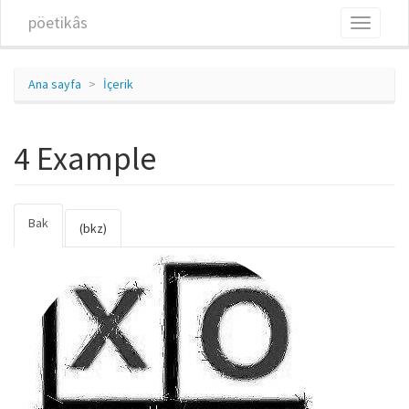
Ana içeriğe atla
pöetikâs
Toggle
navigati
Ana sayfa
İçerik
4 Example
Bak
(etkin
Birincil sekmeler
(bkz)
sekme)
4_example.jpg