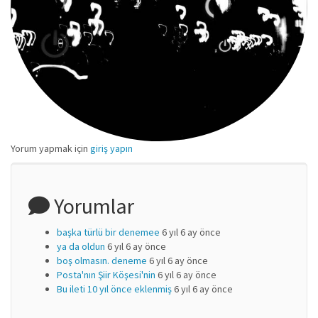
Yorum yapmak için
giriş yapın
Yorumlar
başka türlü bir denemee
6 yıl 6 ay önce
ya da oldun
6 yıl 6 ay önce
boş olmasın. deneme
6 yıl 6 ay önce
Posta'nın Şiir Köşesi'nin
6 yıl 6 ay önce
Bu ileti 10 yıl önce eklenmiş
6 yıl 6 ay önce