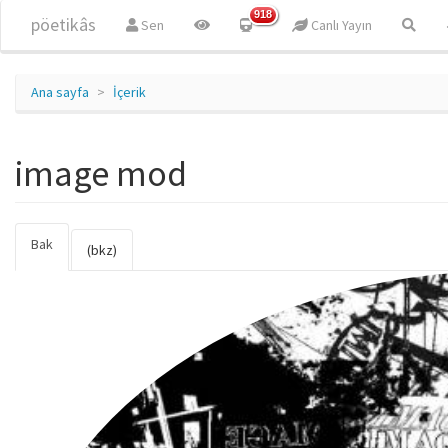
Ana içeriğe atla
918
pöetikâs
Sen
Canlı Yayın
Ana sayfa
İçerik
image mod
Bak
(etkin
Birincil sekmeler
(bkz)
sekme)
imagemodjpg.jpg