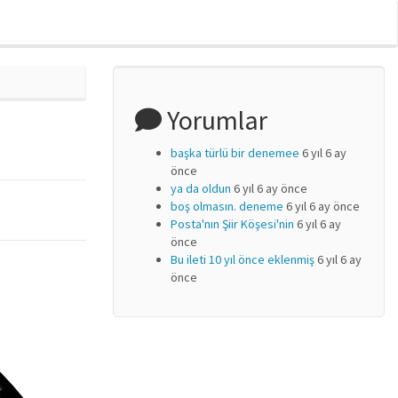
Yorumlar
başka türlü bir denemee
6 yıl 6 ay
önce
ya da oldun
6 yıl 6 ay önce
boş olmasın. deneme
6 yıl 6 ay önce
Posta'nın Şiir Köşesi'nin
6 yıl 6 ay
önce
Bu ileti 10 yıl önce eklenmiş
6 yıl 6 ay
önce