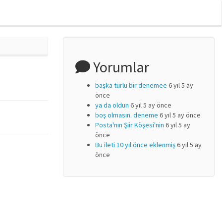
Yorumlar
başka türlü bir denemee
6 yıl 5 ay
önce
ya da oldun
6 yıl 5 ay önce
boş olmasın. deneme
6 yıl 5 ay önce
Posta'nın Şiir Köşesi'nin
6 yıl 5 ay
önce
Bu ileti 10 yıl önce eklenmiş
6 yıl 5 ay
önce