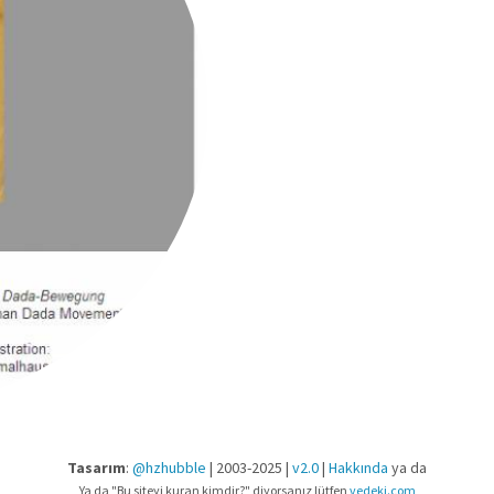
Tasarım
:
@hzhubble
| 2003-2025 |
v2.0
|
Hakkında
ya da
Ya da "Bu siteyi kuran kimdir?" diyorsanız lütfen
vedeki.com