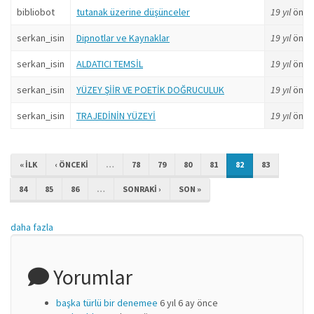
bibliobot
tutanak üzerine düşünceler
19 yıl
önce
serkan_isin
Dipnotlar ve Kaynaklar
19 yıl
önce
serkan_isin
ALDATICI TEMSİL
19 yıl
önce
serkan_isin
YÜZEY ŞİİR VE POETİK DOĞRUCULUK
19 yıl
önce
serkan_isin
TRAJEDİNİN YÜZEYİ
19 yıl
önce
« ILK
‹ ÖNCEKI
…
78
79
80
81
82
83
84
85
86
…
SONRAKI ›
SON »
daha fazla
Yorumlar
başka türlü bir denemee
6 yıl 6 ay önce