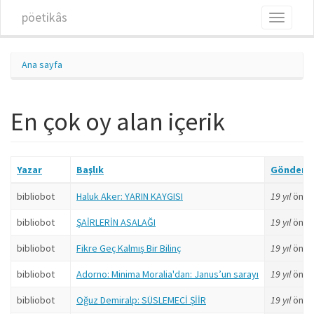
Ana içeriğe atla
pöetikâs
Toggle
navigati
Ana sayfa
En çok oy alan içerik
Yazar
Başlık
Göndere
bibliobot
Haluk Aker: YARIN KAYGISI
19 yıl
önce
bibliobot
ŞAİRLERİN ASALAĞI
19 yıl
önce
bibliobot
Fikre Geç Kalmış Bir Bilinç
19 yıl
önce
bibliobot
Adorno: Minima Moralia'dan: Janus’un sarayı
19 yıl
önce
bibliobot
Oğuz Demiralp: SÜSLEMECİ ŞİİR
19 yıl
önce