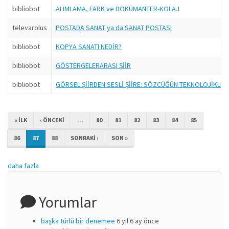
bibliobot
ALIMLAMA, FARK ve DOKÜMANTER-KOLAJ
televarolus
POSTADA SANAT ya da SANAT POSTASI
bibliobot
KOPYA SANATI NEDİR?
bibliobot
GÖSTERGELERARASI ŞİİR
bibliobot
GÖRSEL ŞİİRDEN SESLİ ŞİİRE: SÖZCÜĞÜN TEKNOLOJİKLEŞ
« ILK
‹ ÖNCEKI
…
80
81
82
83
84
85
86
87
88
SONRAKI ›
SON »
daha fazla
Yorumlar
başka türlü bir denemee
6 yıl 6 ay önce