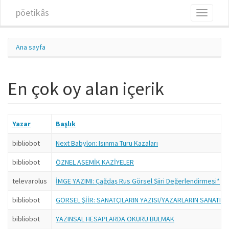
Ana içeriğe atla
pöetikâs
Toggle
navigati
Ana sayfa
En çok oy alan içerik
Yazar
Başlık
bibliobot
Next Babylon: Isınma Turu Kazaları
bibliobot
ÖZNEL ASEMİK KAZİYELER
televarolus
İMGE YAZIMI: Çağdaş Rus Görsel Şiiri Değerlendirmesi*
bibliobot
GÖRSEL ŞİİR: SANATÇILARIN YAZISI/YAZARLARIN SANATI
bibliobot
YAZINSAL HESAPLARDA OKURU BULMAK