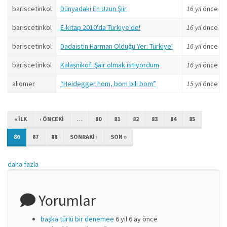
bariscetinkol
Dünyadaki En Uzun Şiir
16 yıl
önce
bariscetinkol
E-kitap 2010'da Türkiye'de!
16 yıl
önce
bariscetinkol
Dadaistin Harman Olduğu Yer: Türkiye!
16 yıl
önce
bariscetinkol
Kalaşnikof: Şair olmak istiyordum
16 yıl
önce
aliomer
“Heidegger hom, bom bili bom”
15 yıl
önce
« ILK
‹ ÖNCEKI
…
80
81
82
83
84
85
86
87
88
SONRAKI ›
SON »
daha fazla
Yorumlar
başka türlü bir denemee
6 yıl 6 ay önce