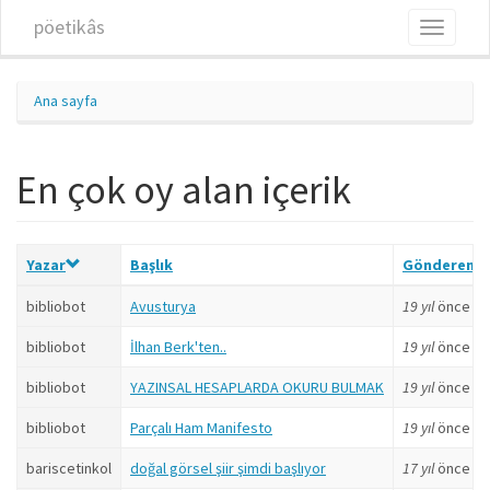
Ana içeriğe atla
pöetikâs
Toggle
navigati
Ana sayfa
En çok oy alan içerik
Yazar
Başlık
Gönderen
bibliobot
Avusturya
19 yıl
önce
bibliobot
İlhan Berk'ten..
19 yıl
önce
bibliobot
YAZINSAL HESAPLARDA OKURU BULMAK
19 yıl
önce
bibliobot
Parçalı Ham Manifesto
19 yıl
önce
bariscetinkol
doğal görsel şiir şimdi başlıyor
17 yıl
önce