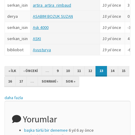
serkan_isin
artira_artira_rimbaud
10 yıl
önce
3 p
derya
ASABIM BOZUK SUZAN
18 yıl
önce
0 p
serkan_isin
Aşk 4000
10 yıl
önce
-3 p
serkan_isin
ASKI
10 yıl
önce
4 p
bibliobot
Avusturya
19 yıl
önce
-6 p
« ILK
‹ ÖNCEKI
…
9
10
11
12
13
14
15
16
17
…
SONRAKI ›
SON »
daha fazla
Yorumlar
başka türlü bir denemee
6 yıl 6 ay önce