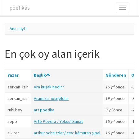
Ana içeriğe atla
pöetikâs
Toggle
navigati
Ana sayfa
En çok oy alan içerik
Yazar
Başlık
Gönderen
Oyl
serkan_isin
Ara kuşak nedir?
16 yıl
önce
-3 p
serkan_isin
Aramıza hoşgeldin!
19 yıl
önce
-3 p
ruhi bey
art poetika
9 yıl
önce
-7 p
sepp
Arte Povera / Yoksul Sanat
16 yıl
önce
-1 p
s.kırer
arthur schnitzler/ çev: kâmuran şipal
16 yıl
önce
-4 p