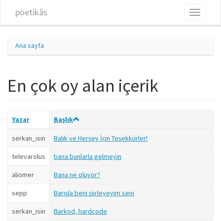
Ana içeriğe atla
pöetikâs
Toggle
navigati
Ana sayfa
En çok oy alan içerik
Yazar
Başlık
serkan_isin
Balık ve Herşey İçin Teşekkürler!
televarolus
bana bunlarla gelmeyin
aliomer
Bana ne oluyor?
sepp
Barışla beni şiirleyeyim seni
serkan_isin
Barkod, hardcode