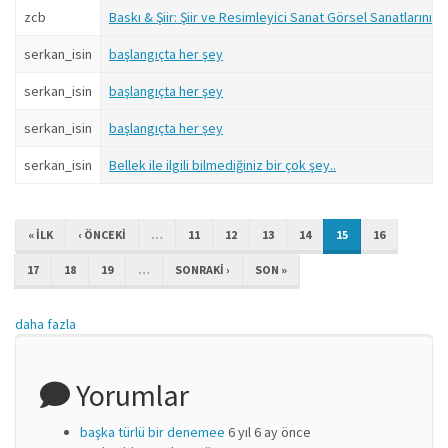
zcb
Baskı & Şiir: Şiir ve Resimleyici Sanat Görsel Sanatlarını
serkan_isin
başlangıçta her şey
serkan_isin
başlangıçta her şey
serkan_isin
başlangıçta her şey
serkan_isin
Bellek ile ilgili bilmediğiniz bir çok şey..
« ILK
‹ ÖNCEKI
…
11
12
13
14
15
16
17
18
19
…
SONRAKI ›
SON »
daha fazla
Yorumlar
başka türlü bir denemee
6 yıl 6 ay önce