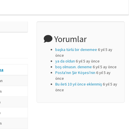
Yorumlar
başka türlü bir denemee
6 yıl 5 ay
önce
ya da oldun
6 yıl 5 ay önce
boş olmasın. deneme
6 yıl 5 ay önce
ma
Posta'nın Şiir Köşesi'nin
6 yıl 5 ay
önce
an
Bu ileti 10 yıl önce eklenmiş
6 yıl 5 ay
önce
n
n
n
n