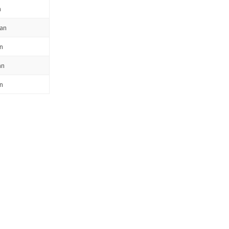
n
uan
n
an
n