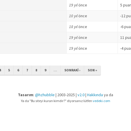
19 yıl
önce
5 pua
10 yıl
önce
-12 p
18 yıl
önce
-6 pua
19 yıl
önce
11 pu
19 yıl
önce
-4 pua
4
5
6
7
8
9
…
SONRAKI ›
SON »
Tasarım
:
@hzhubble
| 2003-2025 |
v2.0
|
Hakkında
ya da
Ya da "Bu siteyi kuran kimdir?" diyorsanız lütfen
vedeki.com