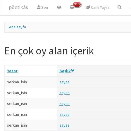
Ana içeriğe atla
918
pöetikâs
Sen
Canlı Yayın
Ana sayfa
En çok oy alan içerik
Yazar
Başlık
serkan_isin
zayas
serkan_isin
zayas
serkan_isin
zayas
serkan_isin
zayas
serkan_isin
zayas