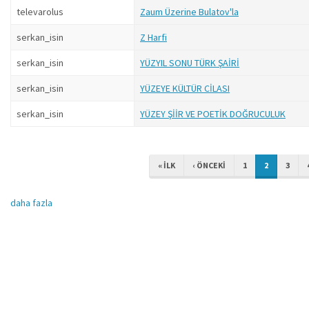
televarolus
Zaum Üzerine Bulatov'la
serkan_isin
Z Harfi
serkan_isin
YÜZYIL SONU TÜRK ŞAİRİ
serkan_isin
YÜZEYE KÜLTÜR CİLASI
serkan_isin
YÜZEY ŞİİR VE POETİK DOĞRUCULUK
« ILK
‹ ÖNCEKI
1
2
3
daha fazla