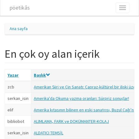
Ana içeriğe atla
pöetikâs
Toggle
navigati
Ana sayfa
En çok oy alan içerik
Yazar
Başlık
zcb
Amerikan Şiiri ve Çin Sanatı: Çapraz-kültürel bir ilişki üze
serkan_isin
Amerika'da Okuma yazma oranları: Sürpriz sonuçlar!
elif
Amerika kıtasının bilinen en eski sanatçısı, Buzul Çağı’ndan 
bibliobot
ALIMLAMA, FARK ve DOKÜMANTER-KOLAJ
serkan_isin
ALDATICI TEMSİL