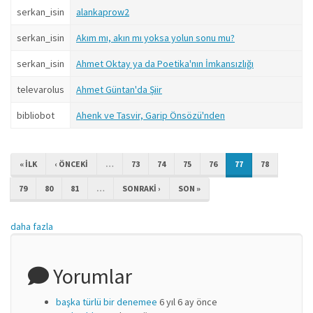
serkan_isin
alankaprow2
serkan_isin
Akım mı, akın mı yoksa yolun sonu mu?
serkan_isin
Ahmet Oktay ya da Poetika'nın İmkansızlığı
televarolus
Ahmet Güntan'da Şiir
bibliobot
Ahenk ve Tasvir, Garip Önsözü'nden
« ILK
‹ ÖNCEKI
…
73
74
75
76
77
78
79
80
81
…
SONRAKI ›
SON »
daha fazla
Yorumlar
başka türlü bir denemee
6 yıl 6 ay önce