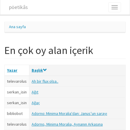
Ana içeriğe atla
pöetikâs
Toggle
navigati
Ana sayfa
En çok oy alan içerik
Yazar
Başlık
televarolus
Ah bir flux olsa..
serkan_isin
Ağıt
serkan_isin
Ağaç
bibliobot
Adorno: Minima Moralia'dan: Janus’un sarayı
televarolus
Adorno, Minima Moralia, Aynanın Arkasına