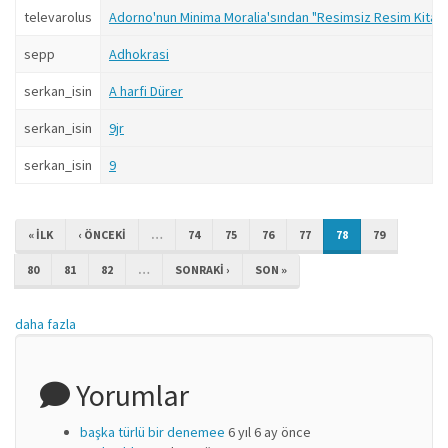
televarolus
Adorno'nun Minima Moralia'sından "Resimsiz Resim Kitabı
sepp
Adhokrasi
serkan_isin
A harfi Dürer
serkan_isin
9jr
serkan_isin
9
« ILK
‹ ÖNCEKI
…
74
75
76
77
78
79
80
81
82
…
SONRAKI ›
SON »
daha fazla
Yorumlar
başka türlü bir denemee
6 yıl 6 ay önce