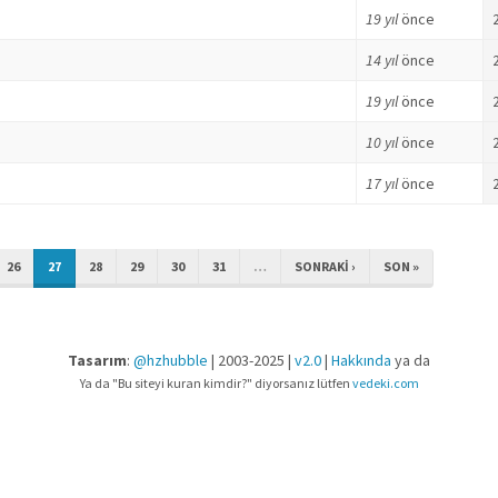
19 yıl
önce
14 yıl
önce
19 yıl
önce
10 yıl
önce
17 yıl
önce
26
27
28
29
30
31
…
SONRAKI ›
SON »
Tasarım
:
@hzhubble
| 2003-2025 |
v2.0
|
Hakkında
ya da
Ya da "Bu siteyi kuran kimdir?" diyorsanız lütfen
vedeki.com