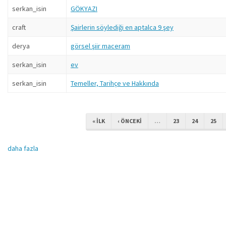
serkan_isin
GÖKYAZI
craft
Şairlerin söylediği en aptalca 9 şey
derya
görsel şiir maceram
serkan_isin
ev
serkan_isin
Temeller, Tarihçe ve Hakkında
« ILK
‹ ÖNCEKI
…
23
24
25
daha fazla