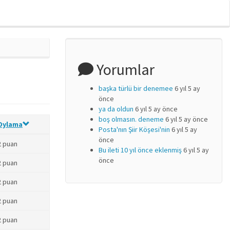
Yorumlar
başka türlü bir denemee
6 yıl 5 ay
önce
ya da oldun
6 yıl 5 ay önce
boş olmasın. deneme
6 yıl 5 ay önce
Oylama
Posta'nın Şiir Köşesi'nin
6 yıl 5 ay
önce
2 puan
Bu ileti 10 yıl önce eklenmiş
6 yıl 5 ay
önce
2 puan
2 puan
2 puan
2 puan