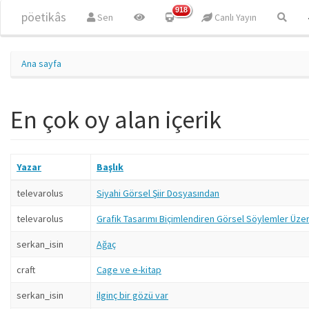
Ana içeriğe atla
918
pöetikâs
Sen
Canlı Yayın
Ana sayfa
En çok oy alan içerik
Yazar
Başlık
televarolus
Siyahi Görsel Şiir Dosyasından
televarolus
Grafik Tasarımı Biçimlendiren Görsel Söylemler Üze
serkan_isin
Ağaç
craft
Cage ve e-kitap
serkan_isin
ilginç bir gözü var