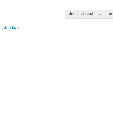
« ILK
‹ ÖNCEKI
…
80
daha fazla