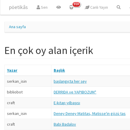
Ana içeriğe atla
918
pöetikâs
Sen
Canlı Yayın
Ana sayfa
En çok oy alan içerik
Yazar
Başlık
serkan_isin
başlangıçta her şey
bibliobot
DERRIDA ve YAPIBOZUM*
craft
E-kitap yılbaşısı
serkan_isin
Deney Deney Matitas, Matisse'in gözü tas
craft
Babi Badalov