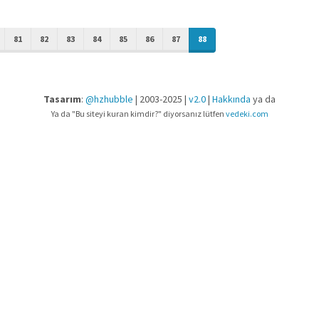
81
82
83
84
85
86
87
88
Tasarım
:
@hzhubble
| 2003-2025 |
v2.0
|
Hakkında
ya da
Ya da "Bu siteyi kuran kimdir?" diyorsanız lütfen
vedeki.com