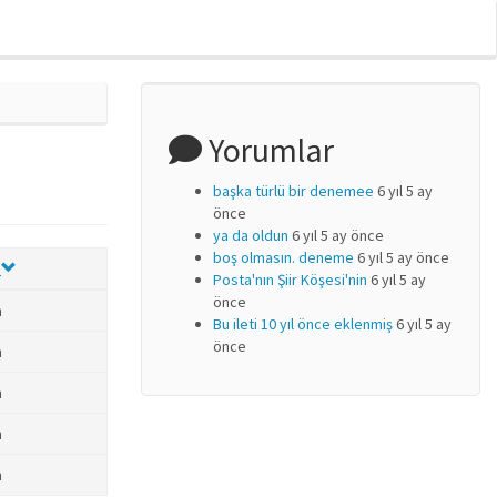
Yorumlar
başka türlü bir denemee
6 yıl 5 ay
önce
ya da oldun
6 yıl 5 ay önce
boş olmasın. deneme
6 yıl 5 ay önce
a
Posta'nın Şiir Köşesi'nin
6 yıl 5 ay
önce
n
Bu ileti 10 yıl önce eklenmiş
6 yıl 5 ay
önce
n
n
n
n