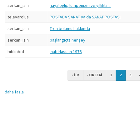
serkan_isin
hayaloğlu, lümpenizm ve yıllıklar..
televarolus
POSTADA SANAT ya da SANAT POSTASI
serkan_isin
Tren bölümü hakkında
serkan_isin
başlangıçta her şey
bibliobot
Ihab Hassan 1976
« ILK
‹ ÖNCEKI
1
2
3
daha fazla