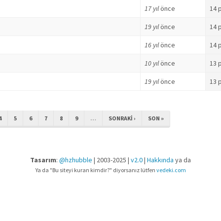
17 yıl
önce
14 
19 yıl
önce
14 
16 yıl
önce
14 
10 yıl
önce
13 
19 yıl
önce
13 
4
5
6
7
8
9
…
SONRAKI ›
SON »
Tasarım
:
@hzhubble
| 2003-2025 |
v2.0
|
Hakkında
ya da
Ya da "Bu siteyi kuran kimdir?" diyorsanız lütfen
vedeki.com