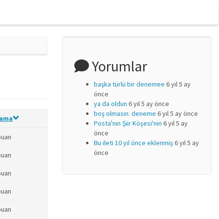
Yorumlar
başka türlü bir denemee
6 yıl 5 ay
önce
ya da oldun
6 yıl 5 ay önce
boş olmasın. deneme
6 yıl 5 ay önce
lama
Posta'nın Şiir Köşesi'nin
6 yıl 5 ay
önce
puan
Bu ileti 10 yıl önce eklenmiş
6 yıl 5 ay
önce
puan
puan
puan
puan