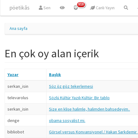
Ana içeriğe atla
918
pöetikâs
Sen
Canlı Yayın
Ana sayfa
En çok oy alan içerik
Yazar
Başlık
serkan_isin
Söz öz göz tekerlemesi
televarolus
Sözlü Kültür Yazılı Kültür: Bir tablo
serkan_isin
Size en klişe halimle, halimden bahsedeyim..
denge
obama sosyalist mi.
bibliobot
Görsel versus Konvansiyonel / Hakan Şarkdemir İ