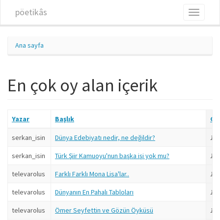
Ana içeriğe atla
pöetikâs
Toggle
navigati
Ana sayfa
En çok oy alan içerik
Yazar
Başlık
Gö
serkan_isin
Dünya Edebiyatı nedir, ne değildir?
17 y
serkan_isin
Türk Şiir Kamuoyu'nun başka işi yok mu?
17 y
televarolus
Farklı Farklı Mona Lisa'lar..
17 y
televarolus
Dünyanın En Pahalı Tabloları
17 y
televarolus
Ömer Seyfettin ve Gözün Öyküsü
17 y