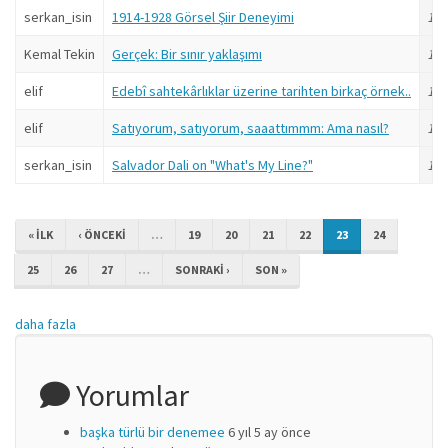
serkan_isin
1914-1928 Görsel Şiir Deneyimi
17 y
Kemal Tekin
Gerçek: Bir sınır yaklaşımı
17 y
elif
Edebî sahtekârlıklar üzerine tarihten birkaç örnek..
17 y
elif
Satıyorum, satıyorum, saaattımmm: Ama nasıl?
17 y
serkan_isin
Salvador Dali on "What's My Line?"
17 y
« ILK
‹ ÖNCEKI
…
19
20
21
22
23
24
25
26
27
…
SONRAKI ›
SON »
daha fazla
Yorumlar
başka türlü bir denemee
6 yıl 5 ay önce