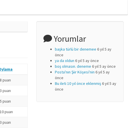
Yorumlar
başka türlü bir denemee
6 yıl 5 ay
önce
ya da oldun
6 yıl 5 ay önce
boş olmasın. deneme
6 yıl 5 ay önce
Oylama
Posta'nın Şiir Köşesi'nin
6 yıl 5 ay
önce
-8 puan
Bu ileti 10 yıl önce eklenmiş
6 yıl 5 ay
önce
-3 puan
-5 puan
-10 puan
-3 puan