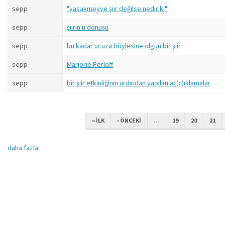
sepp
"yasakmeyve şiir değilse nedir ki"
sepp
şiirin u dönüşü
sepp
bu kadar ucuza böylesine olgun bir şiir
sepp
Marjorie Perloff
sepp
bir şiir etkinliğinin ardından yapılan aç(c)ıklamalar
« ILK
‹ ÖNCEKI
…
19
20
21
daha fazla