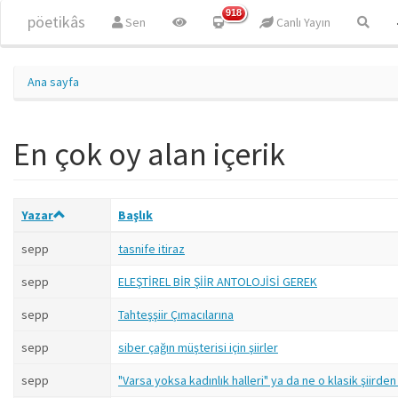
Ana içeriğe atla
918
pöetikâs
Sen
Canlı Yayın
Ana sayfa
En çok oy alan içerik
Yazar
Başlık
sepp
tasnife itiraz
sepp
ELEŞTİREL BİR ŞİİR ANTOLOJİSİ GEREK
sepp
Tahteşşiir Çımacılarına
sepp
siber çağın müşterisi için şiirler
sepp
"Varsa yoksa kadınlık halleri" ya da ne o klasik şiirden