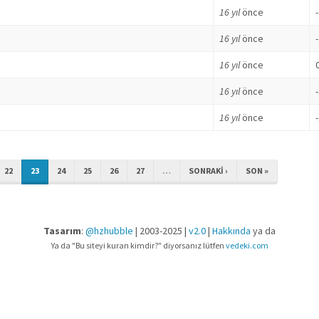
16 yıl
önce
16 yıl
önce
16 yıl
önce
16 yıl
önce
16 yıl
önce
22
23
24
25
26
27
…
SONRAKI ›
SON »
Tasarım
:
@hzhubble
| 2003-2025 |
v2.0
|
Hakkında
ya da
Ya da "Bu siteyi kuran kimdir?" diyorsanız lütfen
vedeki.com