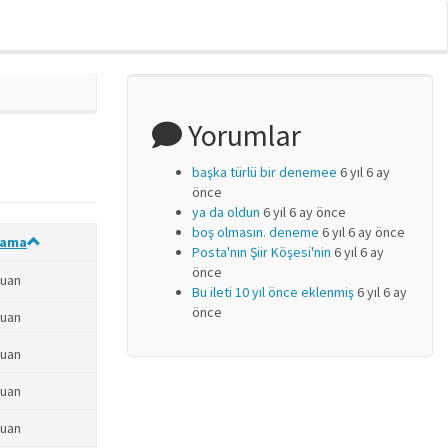
Yorumlar
başka türlü bir denemee
6 yıl 6 ay
önce
ya da oldun
6 yıl 6 ay önce
boş olmasın. deneme
6 yıl 6 ay önce
lama
Posta'nın Şiir Köşesi'nin
6 yıl 6 ay
önce
puan
Bu ileti 10 yıl önce eklenmiş
6 yıl 6 ay
önce
puan
puan
puan
puan