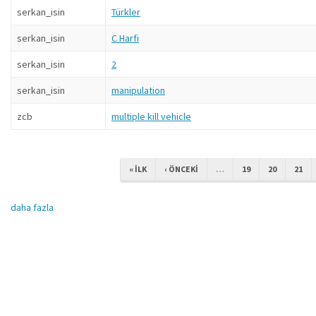
serkan_isin
Türkler
serkan_isin
C Harfi
serkan_isin
2
serkan_isin
manipulation
zcb
multiple kill vehicle
« ILK
‹ ÖNCEKI
…
19
20
21
daha fazla