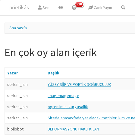
Ana içeriğe atla
918
pöetikâs
Sen
Canlı Yayın
Ana sayfa
En çok oy alan içerik
Yazar
Başlık
serkan_isin
YÜZEY ŞİİR VE POETİK DOĞRUCULUK
serkan_isin
imagemagemage
serkan_isin
ogrenilmis_kurgusallik
serkan_isin
Sitede anasayfada yer alacak metinleri kim ve ne 
bibliobot
DEFORMASYONU HAKLI KILAN