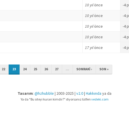
10 yıl
önce
-4 
10 yıl
önce
-4 
10 yıl
önce
-4 
10 yıl
önce
-4 
17 yıl
önce
-4 
22
23
24
25
26
27
…
SONRAKI ›
SON »
Tasarım
:
@hzhubble
| 2003-2025 |
v2.0
|
Hakkında
ya da
Ya da "Bu siteyi kuran kimdir?" diyorsanız lütfen
vedeki.com