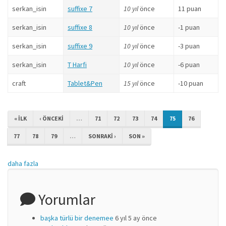
serkan_isin
suffixe 7
10 yıl
önce
11 puan
serkan_isin
suffixe 8
10 yıl
önce
-1 puan
serkan_isin
suffixe 9
10 yıl
önce
-3 puan
serkan_isin
T Harfi
10 yıl
önce
-6 puan
craft
Tablet&Pen
15 yıl
önce
-10 puan
« ILK
‹ ÖNCEKI
…
71
72
73
74
75
76
77
78
79
…
SONRAKI ›
SON »
daha fazla
Yorumlar
başka türlü bir denemee
6 yıl 5 ay önce