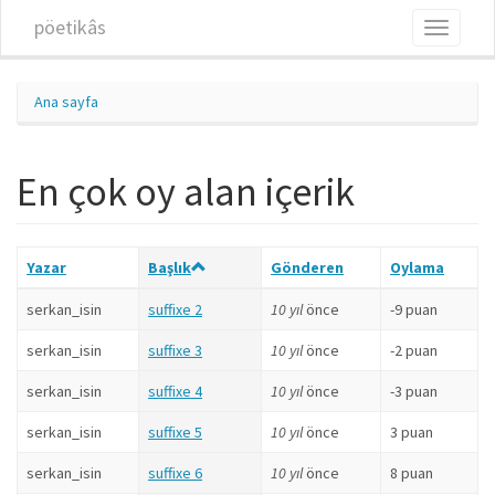
Ana içeriğe atla
pöetikâs
Toggle
navigati
Ana sayfa
En çok oy alan içerik
Yazar
Başlık
Gönderen
Oylama
serkan_isin
suffixe 2
10 yıl
önce
-9 puan
serkan_isin
suffixe 3
10 yıl
önce
-2 puan
serkan_isin
suffixe 4
10 yıl
önce
-3 puan
serkan_isin
suffixe 5
10 yıl
önce
3 puan
serkan_isin
suffixe 6
10 yıl
önce
8 puan