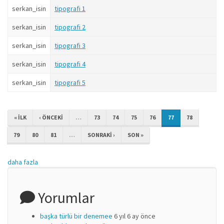
serkan_isin
tipografi 1
1
serkan_isin
tipografi 2
1
serkan_isin
tipografi 3
1
serkan_isin
tipografi 4
1
serkan_isin
tipografi 5
1
« ILK
‹ ÖNCEKI
…
73
74
75
76
77
78
79
80
81
…
SONRAKI ›
SON »
daha fazla
Yorumlar
başka türlü bir denemee
6 yıl 6 ay önce