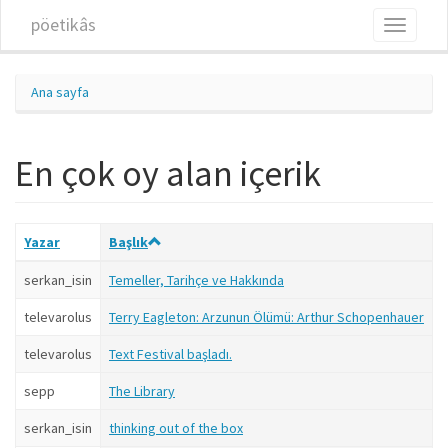
Ana içeriğe atla
pöetikâs
Toggle
navigati
Ana sayfa
En çok oy alan içerik
Yazar
Başlık
serkan_isin
Temeller, Tarihçe ve Hakkında
1
televarolus
Terry Eagleton: Arzunun Ölümü: Arthur Schopenhauer
1
televarolus
Text Festival başladı.
1
sepp
The Library
1
serkan_isin
thinking out of the box
1